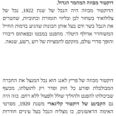
דוקטור
מ
בּוּזה
המהמר הגדול.
הדוקטור מבוזה היה הנבל של שנת 1922, נבל של
צלולואיד בשחור לבן ובליווי תזמורת וכתוביות, שהטרים
את הנבל בשר ודם בעל אותן תכונות שהגיע בדמות החייל
המשוחרר אדולף היטלר. מהפנט במבטו ובפאתוס דיבורו
והופך סדרי עולם, מזקקם לתמציות של רוע ,רשע, שנאה.
דוקטור מבוזה של פריץ לאנג הוא נבל המנצל את החברה
המבולבלת ופורע כל חוק וסדר רק לתועלתו, מכשף
שביכולתו להפנט ולהוליך שולל ולפעול ללא רחם. כזה היה
גם
הקבינט של דוקטור קליגארי
משנת 1920, מסרטי
האימה הראשונים, בו מצליח הנבל בעל עיניים חודרות