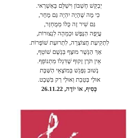
יְבַקֵּשׁ חֶשְׁבּוֹן וִישַׁלֵּם בָּאַשְׁרַאי
.
כִּי מָה שֶׁהָיָה יִהְיֶה גַּם מָחָר
,
גַּם שִׁיר זֶה כֻּלּוֹ מְמֻחְזָר
,
עֲיֵפָה הַנֶּפֶשׁ וּכְמֵהָה לִנְצוּרוֹת
,
לִתְקִיעַת חֲצוֹצְרָה, לִתְרוּעַת שׁוֹפָרוֹת
.
אַךְ הַגֶּשֶׁר מוּצָף בְּגֶשֶׁם שׁוֹטֵף
,
אֵין תֹּרֶן זָקוּף שֶׁדִּגְלוֹ מִתְנוֹפֵף.
נָשׁוּב נִפָּגֵשׁ בְּמוֹצָאֵי הַשַּׁבָּת
אוּלַי בְּטֵבֵת וְאוּלַי רַק בִּשְׁבָט.
כָּסִיף, אוֹ יוֹדֶה, 26.11.22