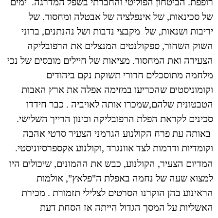
רופפת. הביטחון הפוליטי והחברתי בשפל המדרגה. ימים
של סכינאות, של אינפלציה של אבטלה ומחסור. של
יריבות ושנאות, של מקבצי נדבות ושל נהנתנים, ברוני
השוק השחור, ספקולנטים המנצלים את הרפובליקה
הצעירה ואת המחסור. מציאות של חיילים מובסים של נכי
מלחמה מתוסכלים חדורי תשוקת נקם ביהודים
וקומוניסטים שהכריעו במזימה אפלה את ארץ האבות
הטבטונית שלהם,שמכרו אותה לאויביה . כבר חידדו
סכינים לקראת הפלת הרפובליקה וכינון הרייך השלישי.
באותה עת פרח הקולנוע הגרמני הצעיר סרטי אהבה
וקומדיות ודרמות לצד אוונגרד ,וקולנוע אקספרסיוניס
טי
.
המדיום הצעיר, הקולנוע, כבש את ההמונים, שיכולים היו
למצוא שעה של נחמה באפלת ה"פלאץ", אולמות
הראינוע בהן הוקרנו הסרטים לצלילי תזמורת . מכירת
האשליות על המסך הגדול הייתה אז הסחת דעת