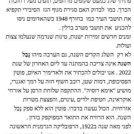
פתיתי שלג כמעט שקופים מרחפים, תועים מעל רחובות
הכרך. כמו
לבדוק
ה
אם סגירת מגוף הגז ה
סיבירי ת
קפיא
את תושבי
העיר כמו בחורף 1948 כשהאדומים ניסו
לה
כניע
את
תושבי
מערב ברלין
.
זמנים חדשים זמירות ישנות, טינות שנדמה שנעלמו צצות
ועולות.
לא רק השלג הקדים השנה, גם הערכה מיהו
נָבַל
השנה
אינה צריכה בהמתנה עד ליום האחרון של שנת
2022 . אנו יכולים להכתיר את ולאדימיר האיום, פוטין
הפסיכופת, דמות שטן, רוכב חשוף חזה על רמך ואגנרי,
מושיע "אימא רוסיה". ההתקפה שלוחת הרסן על אזרחי
אוקראינה, חטיפת ילדים ,עינוים, והפצצת מטרות
אזרחיות. הכול נעשה בדברו. פוטין הוא ללא ספק
נָבַל
השנה. הוא הרוויח את התואר המפוקפק בזדון .
לפני מאה שנה ב1922, הרפובליקה הגרמנית הראשונה