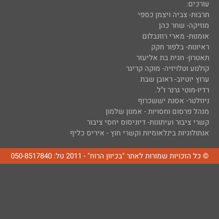
עורכים:
תרבות- צביה ויצמן כספי
מוזיקה- שחר כהן
אומנות- מארי רוזנבלום
ראיונות- בלפור חקק
תאטרון- חגית בת אליעזר
קולנוע וטלויזיה- מוקה קריגר
ערוץ יוטיוב- ראובן שבת
רדיו-מוטי גרנר ז"ל.
ניוזלטר- אסנת יששכרוף
מנהל פרסום וחסויות - אמנון שלמון
קשרי ציבור ועיתונות- דיוניסוס יחסי ציבור
אנתולוגיות בינלאומיות וקשרי חוץ - איריס כליף
© כל הזכויות שמורות לאתר "בכיוון הרוח" - 2011 טל: 050-8517840