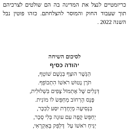
כריזמטיים לנצל את המדינה בה הם שולטים לצרכיהם
תוך שעבוד החוק והמוסר להצלחתם. כזהו פוטין נבל
השנה 2022 .
לסיכום השיחה
יהודה כסיף
הַגֶּשֶׁר הוּצַף בְּגֶשֶׁם שׁוֹטֵף
,
תֹּרֶן נָטוּשׁ רֹאשׁוֹ הִתְכּוֹפֵף
.
דְּגָלִים שֶׁל אֶתְמוֹל צָפִים בִּשְׁלוּלִית
,
פָּנָס הָרְחוֹב מְחַפֵּשׂ לוֹ מוֹנִית
.
בִּנְסִיעָה מְיֻחֶדֶת יִסַּע לַכִּכָּר
,
יְחַפֵּשׂ קָפֶה עִם עוּגָה בְּלִי סֻכָּר
,
יַנִּיחַ רֹאשׁוֹ עַל
דֶּלְפֵּק בָּאַקְרָאִי
,