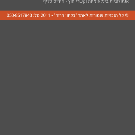
אנתולוגיות בינלאומיות וקשרי חוץ - איריס כליף
© כל הזכויות שמורות לאתר "בכיוון הרוח" - 2011 טל: 050-8517840