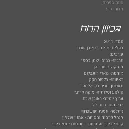
חנות ספרים
מדור מדע
נוסד: 2011
בעלים ומייסד: ראובן שבת
עורכים:
תרבות- צביה ויצמן כספי
מוזיקה- שחר כהן
אומנות- מארי רוזנבלום
ראיונות- בלפור חקק
תאטרון- חגית בת אליעזר
קולנוע וטלויזיה- מוקה קריגר
ערוץ יוטיוב- ראובן שבת
רדיו-מוטי גרנר ז"ל.
ניוזלטר- אסנת יששכרוף
מנהל פרסום וחסויות - אמנון שלמון
קשרי ציבור ועיתונות- דיוניסוס יחסי ציבור