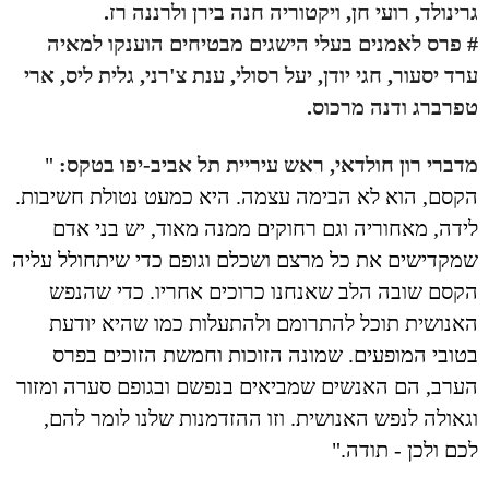
גרינולד, רועי חן, ויקטוריה חנה בירן ולרננה רז.
# פרס לאמנים בעלי הישגים מבטיחים הוענקו למאיה
ערד יסעור, חגי יודן, יעל רסולי, ענת צ'רני, גלית ליס, ארי
טפרברג ודנה מרכוס.
מדברי רון חולדאי, ראש עיריית תל אביב-יפו בטקס:
"
הקסם, הוא לא הבימה עצמה. היא כמעט נטולת חשיבות.
לידה, מאחוריה וגם רחוקים ממנה מאוד, יש בני אדם
שמקדישים את כל מרצם ושכלם וגופם כדי שיתחולל עליה
הקסם שובה הלב שאנחנו כרוכים אחריו. כדי שהנפש
האנושית תוכל להתרומם ולהתעלות כמו שהיא יודעת
בטובי המופעים. שמונה הזוכות וחמשת הזוכים בפרס
הערב, הם האנשים שמביאים בנפשם ובגופם סערה ומזור
וגאולה לנפש האנושית. וזו ההזדמנות שלנו לומר להם,
לכם ולכן - תודה."