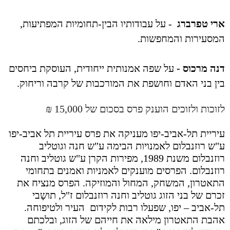
ארי טפרברג
- על עבודותיו הבין-תחומיות המפתיעות,
המסעירות והמחפשות.
דנה מרכוס -
על שפה אמנותית ייחודית, העוסקת ביחסים
בין בני האדם וחושפת את המורכבות של קרבה וריחוק.
לזוכות ולזוכים הוענק פרס בסכום של 15,000 ₪
עיריית תל-אביב-יפו מעניקה את פרס עיריית תל אביב-יפו
ע"ש רוזנבלום לאמנויות הבימה ע"ש חנה וגוטליב
רוזנבלום משנת 1989, מפירות הקרן ע"ש גוטליב וחנה
רוזנבלום. הפרסים מוענקים לאמניות ואמנים בתחומי
התאטרון, המשחק, המחול והמוזיקה. הפרס מנציח את
זכרם של בני הזוג גוטליב וחנה רוזנבלום ז"ל, תושָבי
תל-אביב – יפו, שפעלו רבות לקידום העיר ולטיפוחה.
אהבת התאטרון מילאה את חייהם של הזוג, ובלכתם