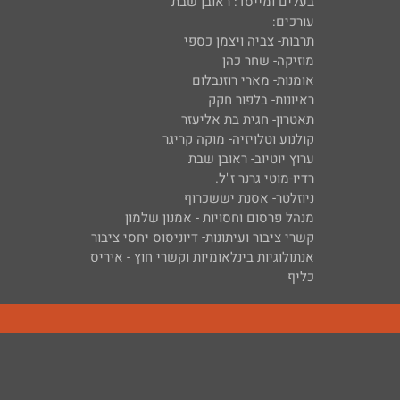
בעלים ומייסד: ראובן שבת
עורכים:
תרבות- צביה ויצמן כספי
מוזיקה- שחר כהן
אומנות- מארי רוזנבלום
ראיונות- בלפור חקק
תאטרון- חגית בת אליעזר
קולנוע וטלויזיה- מוקה קריגר
ערוץ יוטיוב- ראובן שבת
רדיו-מוטי גרנר ז"ל.
ניוזלטר- אסנת יששכרוף
מנהל פרסום וחסויות - אמנון שלמון
קשרי ציבור ועיתונות- דיוניסוס יחסי ציבור
אנתולוגיות בינלאומיות וקשרי חוץ - איריס
כליף