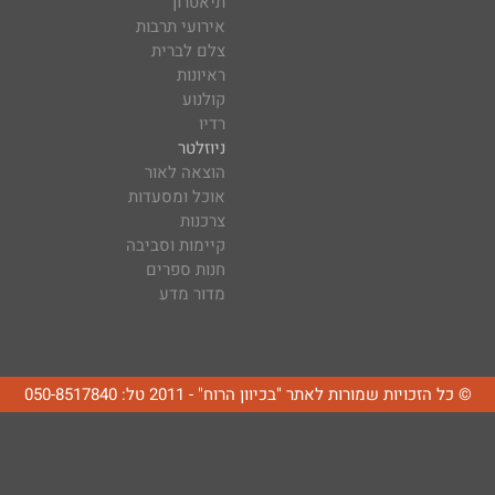
תיאטרון
אירועי תרבות
צלם לברית
ראיונות
קולנוע
רדיו
ניוזלטר
הוצאה לאור
אוכל ומסעדות
צרכנות
קיימות וסביבה
חנות ספרים
מדור מדע
© כל הזכויות שמורות לאתר "בכיוון הרוח" - 2011 טל: 050-8517840