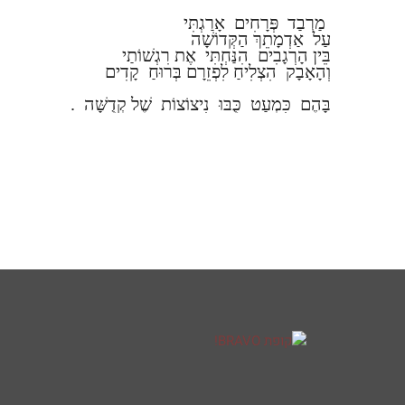
מַרְבַד פְּרָחִים אָרַגְתִּי
עַל אַדְמָתֵךְ הַקְּדוֹשָׁה
בֵּין הָרְגָבִים הִנַּחְתִּי אֶת רִגְשׁוֹתַי
וְהָאָבָק הִצְלִיחַ לִפְזֵרָם בְּרוּחַ קָדִים
בָּהֶם כִּמְעַט כֻּבּוּ נִיצוֹצוֹת שֶׁל קְדֻשָּׁה .