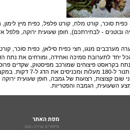
 כפית סוכר, קורט מלח, קורט פלפל, כפית מיץ לימון, ח
ה ובוטנים - לבחירתכם), חופן שעועית ירוקה, פלפל אד
רה מערבבים מנגו, חצי כפית סילאן, כפית סוכר, קורט
כל יחד לתערובת סמיכה ואחידה, ומורחים את נתח הד
תח בקראסט פיצוחים שמורכב מפיסטוק, שקדים פרוסי
זרעי חמנייה ובוטנים (לבחירתכם). מחממים תנור ל-180 מעלות ומכניסים את הד
ם מחבת עם שמן זית, ובו שמים 2 שיני שום קצוצות, רצועות של גמבה, חופן שעועית יר
מצע השעועית, הגמבה והפטריות.
מפת האתר
סיפורים שירה הגות