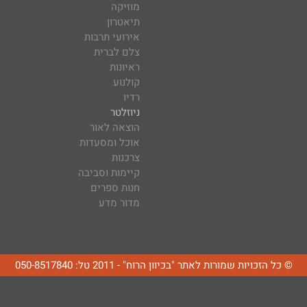
מוזיקה
תיאטרון
אירועי תרבות
צלם לברית
ראיונות
קולנוע
רדיו
ניוזלטר
הוצאה לאור
אוכל ומסעדות
צרכנות
קיימות וסביבה
חנות ספרים
מדור מדע
© כל הזכויות שמורות לאתר "בכיוון הרוח" - 2011 טל: 050-8517840