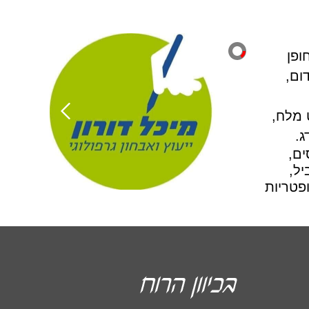
ופן
ום,
 מלח,
ג.
ם,
ג ל-7 דקות. במקביל,
וקה ופטריות