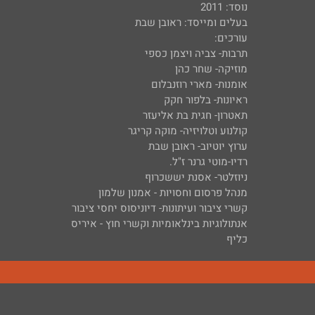
נוסד: 2011
בעלים ומייסד: ראובן שבת
עורכים:
תרבות- צביה ויצמן כספי
מוזיקה- שחר כהן
אומנות- מארי רוזנבלום
ראיונות- בלפור חקק
תאטרון- חגית בת אליעזר
קולנוע וטלויזיה- מוקה קריגר
ערוץ יוטיוב- ראובן שבת
רדיו-מוטי גרנר ז"ל.
ניוזלטר- אסנת יששכרוף
מנהל פרסום וחסויות - אמנון שלמון
קשרי ציבור ועיתונות- דיוניסוס יחסי ציבור
אנתולוגיות בינלאומיות וקשרי חוץ - איריס
כליף