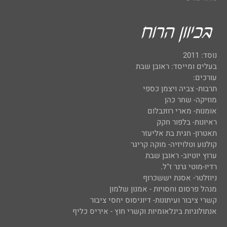
נוסד: 2011
בעלים ומייסד: ראובן שבת
עורכים:
תרבות- צביה ויצמן כספי
מוזיקה- שחר כהן
אומנות- מארי רוזנבלום
ראיונות- בלפור חקק
תאטרון- חגית בת אליעזר
קולנוע וטלויזיה- מוקה קריגר
ערוץ יוטיוב- ראובן שבת
רדיו-מוטי גרנר ז"ל.
ניוזלטר- אסנת יששכרוף
מנהל פרסום וחסויות - אמנון שלמון
קשרי ציבור ועיתונות- דיוניסוס יחסי ציבור
אנתולוגיות בינלאומיות וקשרי חוץ - איריס כליף