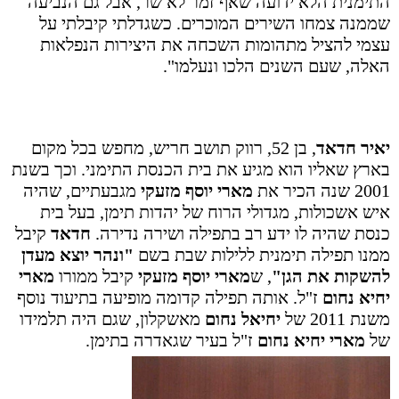
התימנית הלא ידועה שאף זמר לא שר, אבל גם הנביעה
שממנה צמחו השירים המוכרים. כשגדלתי קיבלתי על
עצמי להציל מתהומות השכחה את היצירות הנפלאות
האלה, שעם השנים הלכו ונעלמו".
יאיר חדאד
, בן 52, רווק תושב חריש, מחפש בכל מקום
בארץ שאליו הוא מגיע את בית הכנסת התימני. וכך בשנת
2001 שנה הכיר את
מארי יוסף מזעקי
מגבעתיים, שהיה
איש אשכולות, מגדולי הרוח של יהדות תימן, בעל בית
כנסת שהיה לו ידע רב בתפילה ושירה נדירה.
חדאד
קיבל
ממנו תפילה תימנית ללילות שבת בשם
"ונהר יוצא מעדן
להשקות את הגן"
,
ש
מארי יוסף מזעקי
קיבל ממורו
מארי
יחיא נחום
ז"ל. אותה תפילה קדומה מופיעה בתיעוד נוסף
משנת 2011 של
יחיאל נחום
מאשקלון, שגם היה תלמידו
של
מארי יחיא נחום
ז"ל בעיר שגאדרה בתימן.