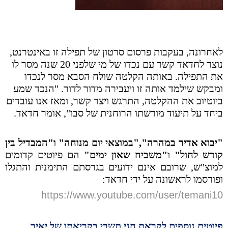
לאחרונה, בעקבות פרסום סרטון של תפילה זו באינטרנט,
נוצר לחדאד קשר עם נכדו של מי שלפני 20 שנה מסר לו
את התפילה. באותה הקלטה שולח הסבא מסר לנכדו
ומבקש שילמד אותה זו ויעבירה מדור לדור. "הנכד שמע
ביוטיוב את ההקלטה, התרגש ויצר קשר, ומאז אנו עובדים
ביחד על תיעוד מורשתו הרוחנית של סבו", אומר חדאד.
"יבוא אדיר במהרה","במוצאי יום מנוחה" ו"המבדיל בין
קודש לחול"
ו
"משביח שאון ימים"
הם פיוטים קדומים
למוצ"ש, שרובם אינם ידועים בגרסתם התימנית והתגלו
ופורסמו לראשונה על ידי חדאד:
https://www.youtube.com/user/temani10
פיוטים נוספים לקראת חגי תשרי בקריאתו של יאיר