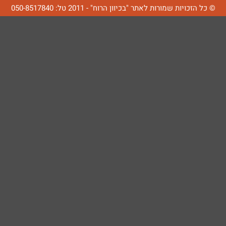
© כל הזכויות שמורות לאתר "בכיוון הרוח" - 2011 טל: 050-8517840