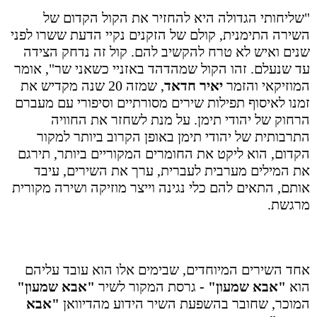
"שליחותי הגדולה היא להחזיר את הקול הקדום של
השירה התימנית, קולם של הזקנים נקיי הדעת ששרו לפני
שנים ואיש לא טרח להקשיב להם. קול זה נדחק הצידה
עד שנעלם. זהו הקול שמהדהד באזניי כשאני שר", אומר
המוזיקאי והזמר
יאיר חדאד
, שמזה 20 שנה מקדיש את
זמנו לאיסוף תפילות שירים מסורתיים וסיפורי עם מעברם
הרחוק של יהודי תימן. על מנת לשחזר את החוויה
התרבותית של יהודי תימן באופן הקרוב ביותר למקור
הקדום, הוא ליקט את החומרים המקוריים ביותר, תירגם
את המילים מערבית לעברית, ערך את השירים, עיבד
אותם, התאים להם כלי נגינה וייצר מוזיקה ושירה מקורית
מרגשת.
אחד השירים המיוחדים, שבימים
אלו הוא עובד עליהם
הוא
"אבא שמעון" -
גרסת המקור לשיר
"אבא שמעון"
המוכר, שחובר בהשפעת השיר הידוע מהדיוואן
"אבא