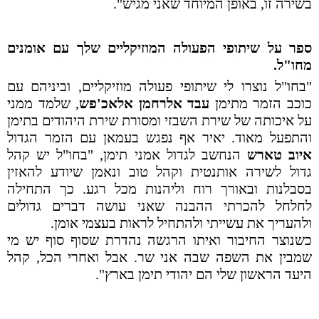
בשירה זו, באופן המיוחד שאני מגיש".
ספר על שיתופי הפעולה המוזיקליים שלך עם אומנים
מחו"ל.
"בחו"ל נוצרו לי שיתופי פעולה מוזיקליים, וביניהם עם
כוכב הזמר מתימן
עבד אלרחמן אלאכ'פש
, שלמד ממני
על איכותה של שירת השבזי ומסורת שירת היהודים בתימן
והתפעל מאוד. יאיר אף נפגש בעמאן עם הזמר הגדול
איוב טארש
הנחשב לגדול אמני תימן, "בחו"ל יש קהל
גדול לשירה אותנטית וקהל טוב ונאמן שיודע להאזין
בסבלנות ובאורך רוח וליהנות מכל רגע. כך התחילה
לחלחל להכרתי ההבנה שאני עושה דברים גדולים
ולהעריך את עשייתי ולהתחיל לראות בעצמי אומן.
כשנוצר החיבור ואיתו הרגשה נהדרת שסוף סוף יש מי
שמבין את השפה שבה אני שר. אבל ואחרי הכל, קהל
היעד הראשון שלי הם יהודי תימן בארץ".