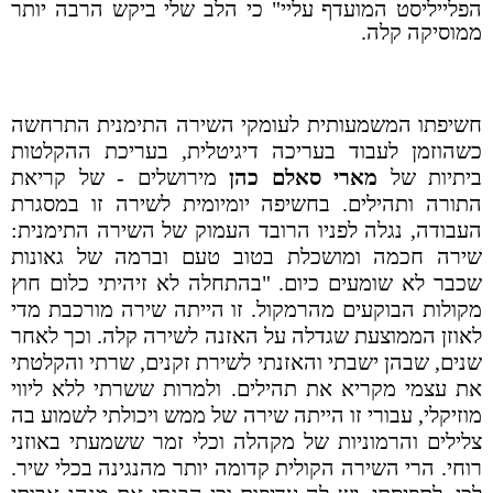
הפלייליסט המועדף עליי" כי הלב שלי ביקש הרבה יותר
ממוסיקה קלה.
חשיפתו המשמעותית לעומקי השירה התימנית התרחשה
כשהוזמן לעבוד בעריכה דיגיטלית, בעריכת ההקלטות
ביתיות של
מארי סאלם כהן
מירושלים - של קריאת
התורה ותהילים. בחשיפה יומיומית לשירה זו במסגרת
העבודה, נגלה לפניו הרובד העמוק של השירה התימנית:
שירה חכמה ומושכלת בטוב טעם וברמה של גאונות
שכבר לא שומעים כיום. "בהתחלה לא זיהיתי כלום חוץ
מקולות הבוקעים מהרמקול. זו הייתה שירה מורכבת מדי
לאוזן הממוצעת שגדלה על האזנה לשירה קלה. וכך לאחר
שנים, שבהן ישבתי והאזנתי לשירת זקנים, שרתי והקלטתי
את עצמי מקריא את תהילים. ולמרות ששרתי ללא ליווי
מוזיקלי, עבורי זו הייתה שירה של ממש ויכולתי לשמוע בה
צלילים והרמוניות של מקהלה וכלי זמר ששמעתי באוזני
רוחי. הרי השירה הקולית קדומה יותר מהנגינה בכלי שיר.