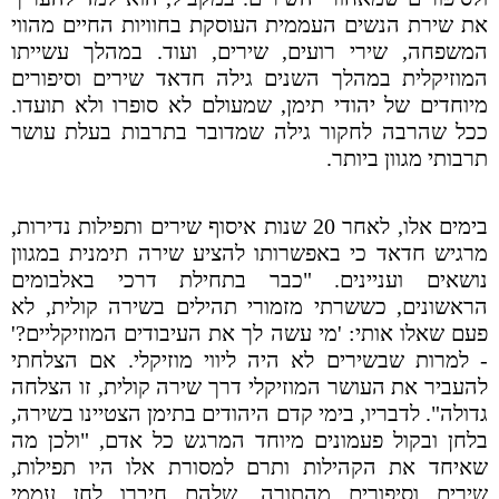
את שירת הנשים העממית העוסקת בחוויות החיים מהווי
המשפחה, שירי רועים, שירים, ועוד. במהלך עשייתו
המוזיקלית במהלך השנים גילה חדאד שירים וסיפורים
מיוחדים של יהודי תימן, שמעולם לא סופרו ולא תועדו.
ככל שהרבה לחקור גילה שמדובר בתרבות בעלת עושר
תרבותי מגוון ביותר.
בימים אלו, לאחר 20 שנות איסוף שירים ותפילות נדירות,
מרגיש חדאד כי באפשרותו להציע שירה תימנית במגוון
נושאים ועניינים. "כבר בתחילת דרכי באלבומים
הראשונים, כששרתי מזמורי תהילים בשירה קולית, לא
פעם שאלו אותי: 'מי עשה לך את העיבודים המוזיקליים?'
- למרות שבשירים לא היה ליווי מוזיקלי. אם הצלחתי
להעביר את העושר המוזיקלי דרך שירה קולית, זו הצלחה
גדולה". לדבריו, בימי קדם היהודים בתימן הצטיינו בשירה,
בלחן ובקול פעמונים מיוחד המרגש כל אדם, "ולכן מה
שאיחד את הקהילות ותרם למסורת אלו היו תפילות,
שירים וסיפורים מהתורה, שלהם חיברו לחן עממי