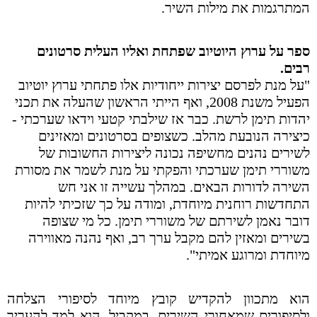
המתרגמות את מילות השיר.
ספר על ערוץ היוטיוב שפתחת ואליו העלית סרטונים
רבים.
"על מנת לפרסם יצירות ייחודיות אלו פתחתי ערוץ יוטיוב
הפעיל משנת 2008, ואף הייתי הראשון שהעלה את תכני
יהדות תימן לרשת. כבר אז שילבתי קטעי וידאו שערכתי -
כיצירה הנובעת מהלב. כשצופים בסרטונים ומאזינים
לשירים נהנים מחשיפה נכונה ליצירות החשובות של
משוררי תימן שערכתי והפקתי על מנת לשמר את מסורת
השירה לדורות הבאים. במהלך עשייה זו אני חש
התחדשות רוחנית מיוחדת, ומודה על כך שזכיתי להיות
דובר נאמן לשירתם של משוררי תימן. כל מי שצופה
בשירים ומאזין להם מקבל ערך רב, ואף נהנה מאווירה
מיוחדת ומרוגע אמיתי".
הוא מתכוון להקדיש קובץ מיוחד לסיפורי הצלחה
ולסיפורים שמאחורי השירים. במקביל, הוא למד להעריך