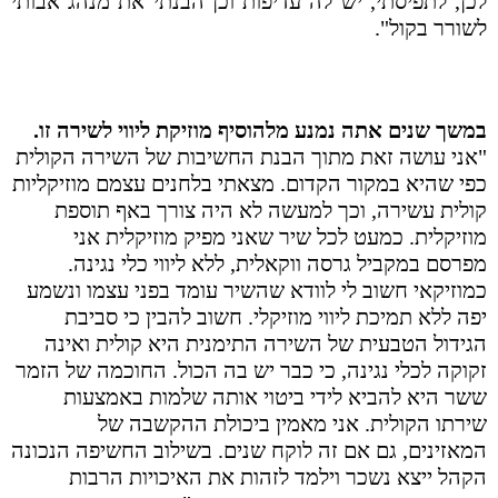
לכן, לתפיסתי, יש לה עדיפות וכן הבנתי את מנהג אבותי
לשורר בקול".
במשך שנים אתה נמנע מלהוסיף מוזיקת ליווי לשירה זו.
"אני עושה זאת מתוך הבנת החשיבות של השירה הקולית
כפי שהיא במקור הקדום. מצאתי בלחנים עצמם מוזיקליות
קולית עשירה, וכך למעשה לא היה צורך באף תוספת
מוזיקלית. כמעט לכל שיר שאני מפיק מוזיקלית אני
מפרסם במקביל גרסה ווקאלית, ללא ליווי כלי נגינה.
כמוזיקאי חשוב לי לוודא שהשיר עומד בפני עצמו ונשמע
יפה ללא תמיכת ליווי מוזיקלי. חשוב להבין כי סביבת
הגידול הטבעית של השירה התימנית היא קולית ואינה
זקוקה לכלי נגינה, כי כבר יש בה הכול. החוכמה של הזמר
ששר היא להביא לידי ביטוי אותה שלמות באמצעות
שירתו הקולית. אני מאמין ביכולת ההקשבה של
המאזינים, גם אם זה לוקח שנים. בשילוב החשיפה הנכונה
הקהל ייצא נשכר וילמד לזהות את האיכויות הרבות