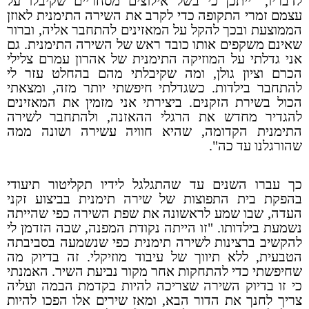
לדבריו, "ייתכן כי בשל אילוצים מסחריים שקיבלו על
עצמם זמרי התקופה כדי לקרב את השירה התימנית לאוזן
הממוצעת ובכך להקל על המאזינים להתחבר אליה, וברור
שאינם משקפים אותו כובד ראש של השירה התימנית. גם
אני גדלתי על המוזיקה התימנית של אהרון עמרם צלילי
הכרם וציון גולן, ומה שקיבלתי מהם בהחלט עזר לי
להתחבר בילדות. כשגדלתי חיפשתי יותר מזה, ומצאתי
הכול בשירת הזקנים. ביצירתי אני מזמין את המאזינים
להגדיר מחדש את הרגלי ההאזנה, ולהתחבר לשירה
התימנית הקדומה, שהיא חוויה עשירה ושונה ממה
שהורגלנו עד כה".
כך עברו השנים עד שהתגלגל לידיו תקליטור תיעודי
בהפקת בית התפוצות של שירה תימנית בביצוע זקני
העדה, שבו שמע לראשונה את שפת השירה כפי שהייתה
נשמעת בילדותו. "זו הייתה נקודת המפנה, שבה הזדמן לי
להקשיב ברצינות לשירה תימנית כפי שנשמעה בסביבתה
הטבעית, ללא תיווך של עיבוד מוזיקלי. זה בדיוק מה
שחיפשתי כדי להתחקות אחר מקור נביעת השיר. האמנתי
כי זו בדיוק השירה שצריכה להיות בקדמת הבמה ועליה
צריך לחנך את הדור הבא, ומאז שירים אלו הפכו להיות