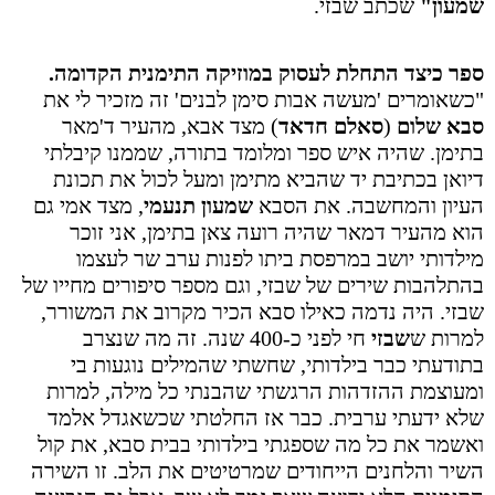
שמעון"
שכתב שבזי.
ספר כיצד התחלת לעסוק במוזיקה התימנית הקדומה.
"כשאומרים 'מעשה אבות סימן לבנים' זה מזכיר לי את
סבא שלום
(
סאלם חדאד
) מצד אבא, מהעיר ד'מאר
בתימן. שהיה איש ספר ומלומד בתורה, שממנו קיבלתי
דיואן בכתיבת יד שהביא מתימן ומעל לכול את תכונת
העיון והמחשבה. את הסבא
שמעון תנעמי
,
מצד אמי גם
הוא מהעיר דמאר שהיה רועה צאן בתימן, אני זוכר
מילדותי יושב במרפסת ביתו לפנות ערב שר לעצמו
בהתלהבות שירים של שבזי, וגם מספר סיפורים מחייו של
שבזי. היה נדמה כאילו סבא הכיר מקרוב את המשורר,
למרות ש
שבזי
חי לפני כ-400 שנה. זה מה שנצרב
בתודעתי כבר בילדותי, שחשתי שהמילים נוגעות בי
ומעוצמת ההזדהות הרגשתי שהבנתי כל מילה, למרות
שלא ידעתי ערבית. כבר אז החלטתי שכשאגדל אלמד
ואשמר את כל מה שספגתי בילדותי בבית סבא, את קול
השיר והלחנים הייחודים שמרטיטים את הלב. זו השירה