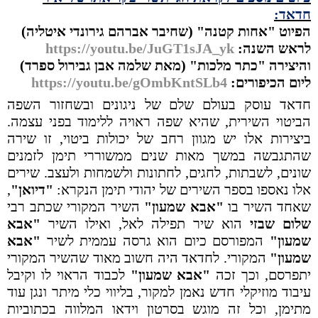
חדאד:
הפיוט "אחות קטנה" (שחיבר אברהם גירונדי איטליה)
לראש השנה:
https://youtu.be/JuGT1sJA_yk
והיצירה "כתר מלכות" (מאת שלמה אבן גבירול ספרד)
ליום הכיפורים:
https://youtu.be/gOmbKntSLb4
חדאד עוסק בעולם שלם של ניגונים ובשחזור השפה
הביטוי השירית, שהיא שפה ראויה ללימוד בפני עצמה.
ביצירות אלו יש מגוון רחב של יכולות ביטוי, זו שירה
שהתגבשה במשך מאות שנים ממשוררי תימן לזמנים
שונים, לשבתות, לחגים, לחתונות ולשמחות ולעצב. שירים
אלו נאספו בספר השירים של יהודי תימן הנקרא:
"דיואן"
,
שאחד השיר בו
"אבא שמעון"
השיר המקורי שכתב רבי
שלום שבזי
הוא שיר תפילה לאל, ואילו השיר
"אבא
שמעון"
המפורסם כיום הוא גרסה עממית לשיר
"אבא
שמעון"
המקורי. לחדאד היה חשוב מאוד שהשיר המקורי
יתפרסם, וכך זכה
"אבא שמעון"
לכבוד הראוי לו וקיבל
עיבוד מוזיקלי חדש נאמן למקור, בליווי כלי מיתר ונגן עוד
מתימן, וכל זה מוגש בסרטון וידאו המלווה בכתוביות