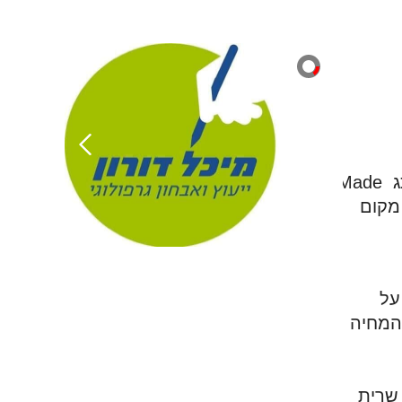
הנה עוד מהמעט על אוכל איטלקי לפני שהוא מוגש לצלחת. מעט מידע על מושגים וכל מה שהמותג Made 
in Italy עושה לנו נעים. אסתטיקה, אוכל, עיצוב, תרבות, מכוניות. פכים וסתם פרטים שתופסים לנו מקום 
 המדריכה המקסימה על 
דברים חשובים יותר ופחות, חלקם נפלאים: מהפארמז׳ן של פארמה, דרך הריזוטו מחבל הפו. תנאי המחיה 
הטיול הקבוצתי המודרך יתרונות לו: כדי להעביר את זמן הנסיעה ואת שעות ההמתנה, המתיקה לנו שרית 