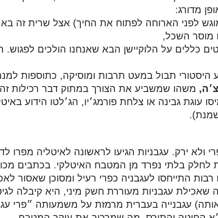
פן מדורג: 
, (משקה המכיל מעט אלכוהול
 מוסר השכל, 
׳ה,
מנת).
ל אותה) עגבנייה בעברית מרמזת על משמעותה ״פרי עג
א החיטה והתירס, מה שמרכיב את עיקר המטבח.