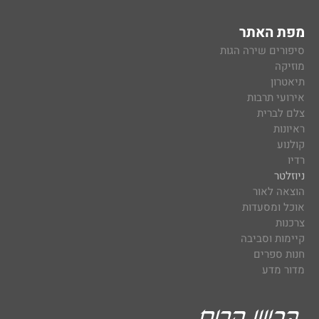
מפת האתר
סיפורים שירה הגות
מוזיקה
תיאטרון
אירועי תרבות
צלם לברית
ראיונות
קולנוע
רדיו
ניוזלטר
הוצאה לאור
אוכל ומסעדות
צרכנות
קיימות וסביבה
חנות ספרים
מדור מדע