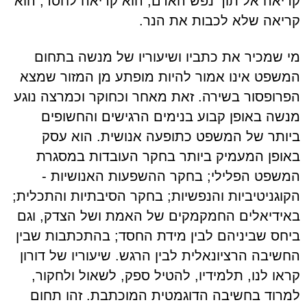
קריאה אל תוך נפש האדם, הוא קריאה לחסד, הוא
קריאה שלא לכבות את הנר.
מי שמכיר את כתביו ושיעוריו של מנשה בתחום
המשפט אינו אמור להיות מופתע מן המזור שמצא
הפרופסור בשירה. זאת מאחר וכחוקר וכמרצה נוגע
מנשה באופן קבוע בנימים הרגישים והחשופים
ביותר של המשפט כתופעה אנושית. הוא עסק
באופן המעמיק ביותר בחקר העובדות במסגרת
המשפט הפלילי; בחקר ההשפעות האנושיות -
הקוגניטיביות והנפשיות; בחקר הסיבתיות והתכלית;
באידיאלים החמקמקים של האמת ושל הצדק, וגם
ביחס שביניהם לבין מידת החסד; בהתכתבות שבין
החשיבה הרציונאלית לבין הרגש. שיעוריו של דורון
קראו לנו, תלמידיו, להטיל ספק, לשאול ולחקור,
למרוד בחשיבה הדוגמטית המוכתבת. זהו תחום