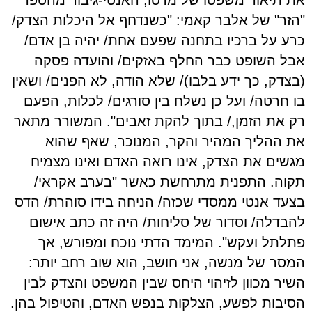
את תיאור משפטו של מרסו, האנטי-גיבור מהספר
"הזר" של אלבר קאמי: "כשנדחף אל היכלות הצדק/
כרע על ברכיו בתחנה שפעם אחת/ יהיה בן אדם/
אבל השופט כבר החלף באזקים/ והועדה פסקה
(בצדק, כך ידע בלבו)/ שלא הודה, לא הפנים/ ושאין
בו חרטה/ ועל כן נשלח בין סורגים/ לכלות, הפעם
רק את הזמן,/ בתוך להקת זאבים". המשורר מתאר
את ההליך המהיר והקר, המנוכר, שאף שהוא
מגשים את הצדק, אינו רואה האדם ואינו מצמיח
תקוה. התפנית מתרחשת כאשר "בערב אקראי/
בצעד אנטי ממסדי שכזה/ הניחה בידו סוהרת/ הדס
להבדלה/ וסדור של סליחות/ היה זה כתב אישום
פתלתל ועקש". המימד הדתי נוכח ומפורש, אך
המסר של מנשה, אני חושב, הוא שוב רחב יותר:
השיר מכוון לזיהוי היחס שבין המשפט והצדק לבין
הסיבות לפשע, הצלקות בנפש האדם, והטיפול בהן.