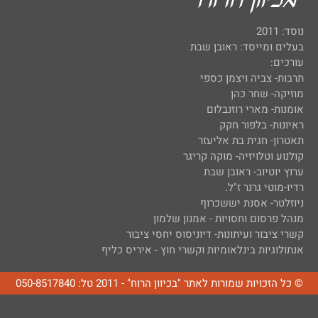
נוסד: 2011
בעלים ומייסד: ראובן שבת
עורכים:
תרבות- צביה ויצמן כספי
מוזיקה- שחר כהן
אומנות- מארי רוזנבלום
ראיונות- בלפור חקק
תאטרון- חגית בת אליעזר
קולנוע וטלויזיה- מוקה קריגר
ערוץ יוטיוב- ראובן שבת
רדיו-מוטי גרנר ז"ל.
ניוזלטר- אסנת יששכרוף
מנהל פרסום וחסויות - אמנון שלמון
קשרי ציבור ועיתונות- דיוניסוס יחסי ציבור
אנתולוגיות בינלאומיות וקשרי חוץ - איריס כליף
© כל הזכויות שמורות לאתר "בכיוון הרוח" - 2011 טל: 050-8517840