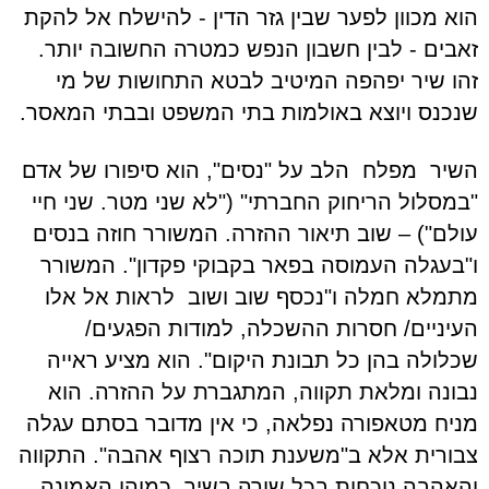
הוא מכוון לפער שבין גזר הדין - להישלח אל להקת
זאבים - לבין חשבון הנפש כמטרה החשובה יותר.
זהו שיר יפהפה המיטיב לבטא התחושות של מי
שנכנס ויוצא באולמות בתי המשפט ובבתי המאסר.
השיר מפלח הלב על "נסים", הוא סיפורו של אדם
"במסלול הריחוק החברתי" ("לא שני מטר. שני חיי
עולם") – שוב תיאור ההזרה. המשורר חוזה בנסים
ו"בעגלה העמוסה בפאר בקבוקי פקדון". המשורר
מתמלא חמלה ו"נכסף שוב ושוב לראות אל אלו
העיניים/ חסרות ההשכלה, למודות הפגעים/
שכלולה בהן כל תבונת היקום". הוא מציע ראייה
נבונה ומלאת תקווה, המתגברת על ההזרה. הוא
מניח מטאפורה נפלאה, כי אין מדובר בסתם עגלה
צבורית אלא ב"משענת תוכה רצוף אהבה". התקווה
והאהבה נוכחות בכל שורה בשיר, כמוהן האמונה.