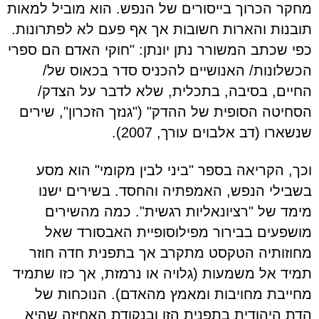
מחקר הכרוך בייסורים של הנפש. הוא מוביל למאות
תובנות והארות חשובות אך אף פעם לא לפתרונות.
כפי שכתב המשורר נתן יונתן: "חוקי האדם הם ספרי
הכשלונות/ האנושיים להכניס סדר בכאוס של/
החיים, בסיבה, בתכלית, שלא לדבר על הצדק/
הסחיטה הסופית של ההדק" ("גנזך הזכרון", שירים
שנשארו (דב אלבוים עורך, 2007).
וכך, הקריאה בספר "ביני לבין מקומי" הוא מסע
בשבילי הנפש, האמפתיה והחסד. בשירים ישנו
מימד של "רציונאליות רגשית". כמה מהשירים
מושפעים בבירור מפילוסופיית האבסורד שאל
מחוזותיה הטקסט מתקרב אך בתפנית חדה חוזר
תמיד אל משמעות (גלויה או נרמזת, אך כזו שתמיד
מחייבת מחויבות ומאמץ מהאדם). הנוכחות של
הדת היהודית בתפנית הזו ובנקודת האחיזה שהיא