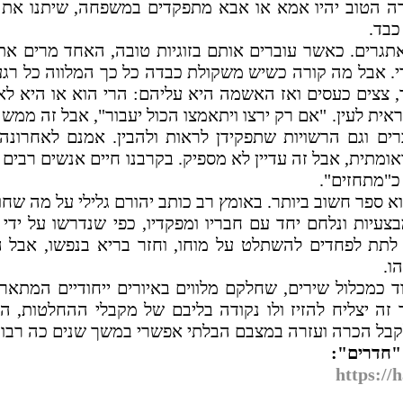
רה הטוב יהיו אמא או אבא מתפקדים במשפחה, שיתנו את 
כבד.
אתגרים. כאשר עוברים אותם בזוגיות טובה, האחד מרים את
י. אבל מה קורה כשיש משקולת כבדה כל כך המלווה כל רגע
, צצים כעסים ואז האשמה היא עליהם: הרי הוא או היא ל
ית לעין. "אם רק ירצו ויתאמצו הכול יעבור", אבל זה ממש 
ם וגם הרשויות שתפקידן לראות ולהבין. אמנם לאחרונ
תית, אבל זה עדיין לא מספיק. בקרבנו חיים אנשים רבים 
כ"מתחזים".
 ספר חשוב ביותר. באומץ רב כותב יהורם גלילי על מה שחוו
עיות ונלחם יחד עם חבריו ומפקדיו, כפי שנדרשו על ידי 
לתת לפחדים להשתלט על מוחו, וחזר בריא בנפשו, אבל ה
ו.
 כמכלול שירים, שחלקם מלווים באיורים ייחודיים המתאר
זה יצליח להזיז ולו נקודה בליבם של מקבלי ההחלטות, הו
 לקבל הכרה ועזרה במצבם הבלתי אפשרי במשך שנים כה רבות
"חדרים":
https://