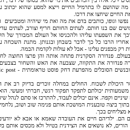
ם - כל אלה בין הכותבים את מי שהוא. בסופו של דבר, ה
 מה שהושם לו בתרמיל החיים וייצא למסע שהוא יכתוב ע
ת החיים שיחצו את דרכו.
פשו וגופו, כותבים בדם את מה ואת מי שיהיה ומטביעים 
שים שם בנו חותם. לעתים החותם חריף וצורב, לעתים עדין
רכך את השפעתו עליהו ולהכניסו אל העולם המבורך של הל
 אחריו הרבו כל כך לדבר בשבחן ובגנותן. מתנת השכחה עו
 רק מבפנים עלינו - אבל לא עולות לקדמת הבמה.
עולם. פנדורה הסקרנית פתחה אותה והן פרצו החוצה לחו
רה פנדורה את התקווה, שצבעה את האש והשחור בצבעים 
ם ובנשים הסובלים מהפרעת דחק פוסט טראומתית -
post
ic
היכולת לשכוח. החולים במחלה זוכרים בדיוק רב את ה
משמעותית יכולתם לתפקד תפקוד רגשי, חברתי ומעשי. הוא
שיניים וקפה. אינם יכולים לעבוד, להתרכז או סתם לנהל שיח
תוך ביצה טובענית המושכת אותם פנימה שוב ושוב, נלחמי
 מצליחים בכך.
ם הם. ילדיהם חיים את העובדה שאמא או אבא לא יודעים
 הורים, לא נושאים את הצידנית בטיול ולא מכסים אותם בל