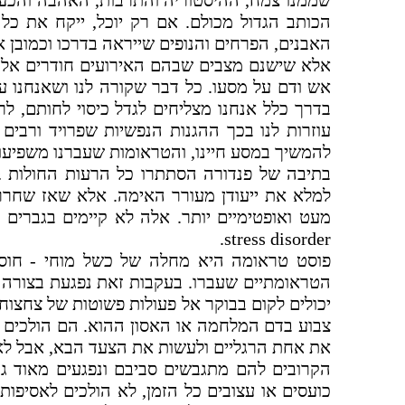
שממנו צמח, ההיסטוריה והתרבות, האהבה והכעסי
הכותב הגדול מכולם. אם רק יוכל, ייקח את כל
האבנים, הפרחים והנופים שייראה בדרכו וכמובן א
אלא שישנם מצבים שבהם האירועים חודרים אל נ
אש ודם על מסעו. כל דבר שקורה לנו ושאנחנו עו
בדרך כלל אנחנו מצליחים לגדל כיסוי לחותם, ל
עוזרות לנו בכך ההגנות הנפשיות שפרויד ורבים
להמשיך במסע חיינו, והטראומות שעברנו משפיעות
בתיבה של פנדורה הסתתרו כל הרעות החולות ב
למלא את ייעודן מעורר האימה. אלא שאז שחר
מעט ואופטימיים יותר. אלה לא קיימים בגברי
.
stress disorder
פוסט טראומה היא מחלה של כשל מוחי - חוסר 
הטראומתיים שעברו. בעקבות זאת נפגעת בצורה 
יכולים לקום בבוקר אל פעולות פשוטות של צחצוח 
צבוע בדם המלחמה או האסון ההוא. הם הולכים ב
את אחת הרגליים ולעשות את הצעד הבא, אבל לא
הקרובים להם מתגבשים סביבם ונפגעים מאוד ג
כועסים או עצובים כל הזמן, לא הולכים לאסיפות