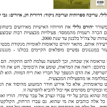
. עריכה ספרותית ועריכת ניקוד: דרורית חן, איורים: גבי ק
שורר
יהורם גלילי
את חוויותיו האישיות מאירועים ביטחונ
ם הכרה רשמית מהממסד: פעילויות מבצעיות רבות שבוצע
של צה"ל בלבנון עד שנת 2000.
עידה אותם, מתאר יהורם טראומות לאומיות מנקודת מבטו ו
ר במנגנונים נפשיים מופלאים הקיימים בכולנו - מנגנונ
ט טראומה אין שכחה, וכך למעשה נעלמת להם התקווה. הם 
בתוכם: רואה את המראות, שומע את ה'בומים', חש את הדף
שריפה, את הדם הנשפך של חבריו ואת ריח המוות. הוא לג
במלחמה או מהפעילות המבצעית.
סט טראומתית, אלא כל אירוע חודר המזעזע מהיסוד את ה
ו ובמקרים מסוימים אף יכול להביא להפרעה זו.
מה שהוא נכתב על ידי עברו ונצרב אל עבר עתידו. הוריו ואחי
יו - כל אלה כותבים את מי שהוא. גם עברו הרחוק, הקולקטי