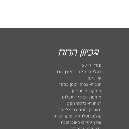
נוסד: 2011
בעלים ומייסד: ראובן שבת
עורכים:
תרבות- צביה ויצמן כספי
מוזיקה- שחר כהן
אומנות- מארי רוזנבלום
ראיונות- בלפור חקק
תאטרון- חגית בת אליעזר
קולנוע וטלויזיה- מוקה קריגר
ערוץ יוטיוב- ראובן שבת
רדיו-מוטי גרנר ז"ל.