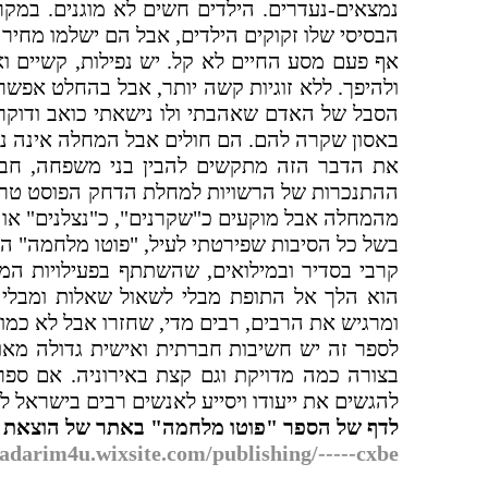
נמצאים-נעדרים. הילדים חשים לא מוגנים. במק
הבסיסי שלו זקוקים הילדים, אבל הם ישלמו מחיר 
אף פעם מסע החיים לא קל. יש נפילות, קשיים ו
ולהיפך. ללא זוגיות קשה יותר, אבל בהחלט אפשר
הסבל של האדם שאהבתי ולו נישאתי כואב ודוקר
באסון שקרה להם. הם חולים אבל המחלה אינה נרא
את הדבר הזה מתקשים להבין בני משפחה, חברי
ההתנכרות של הרשויות למחלת הדחק הפוסט טראומ
מהמחלה אבל מוקעים כ"שקרנים", כ"נצלנים" או 
בשל כל הסיבות שפירטתי לעיל, "פוטו מלחמה" הוא
קרבי בסדיר ובמילואים, שהשתתף בפעילויות המבצ
הוא הלך אל התופת מבלי לשאול שאלות ומבלי 
ומרגיש את הרבים, רבים מדי, שחזרו אבל לא כמוה
לספר זה יש חשיבות חברתית ואישית גדולה מאוד
בצורה כמה מדויקת וגם קצת באירוניה. אם ספר 
להגשים את ייעודו ויסייע לאנשים רבים בישראל
לדף של הספר "פוטו מלחמה" באתר של הוצאת 
hadarim4u.wixsite.com/publishing/-----cxbe