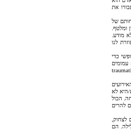
אדם הוא
בורו את
חותם של
 ומלטף.
א מודע.
זרת לנו
פשי כדי
עמומים
traumat
אירועים
/היא לא
ה. הכול
ם להרים
 לצחוק,
ילה. הם