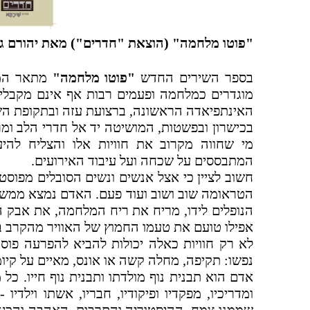
"פוטו מלחמה" (הוצאת "חדרים") מאת יהורם גלילי
בספר השירים החדש
"פוטו מלחמה"
מתאר המ
מוגדרים כמלחמה ופעמים רבות אף אינם מקבלי
האינתפיאדה הראשונה, ברצועת עזה ובתקופת השהות 
בכישרון ובפשטות, המושיטה יד אל חדרי הלב ומר
מי שחווה מקרוב את חוויות אלו והצליח להיעז
המתבססים על שכחה ועל עיבוד האירועים.
חשוב לציין כי אצל אנשים ונשים הסובלים מפוס
הטראומה שוב ושוב ועוד פעם. האדם נמצא ממש 
הנופלים לידו, מריח את ריח המלחמה, את אבק ה
אפילו טועם את טעמו החמוץ של האוויר מהקרב 
לא רק חוויות כאלה יכולות להביא להפרעה פו
נפשו: תקיפה, מחלה קשה או אונס, מאיים על קיומ
אדם הוא תבנית נוף מולדתו ותבנית נוף חייו. כל 
ומדריכיו, מפקדיו ופיקודיו, חבריו, אשתו וילד