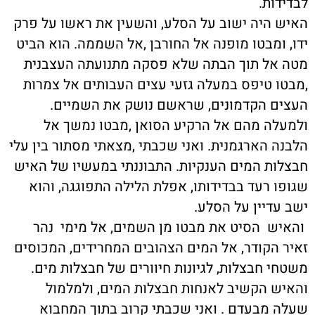
לבדידות.
האיש היה ישוב על הסלע, והשעין את ראשו על פרק
ידו, ומבטו מופנה אל החורבן ,אל השממה. הוא הביט
מטה אל תוך הבתה שלא פסקה מתנועתה העצבנית
,מבטו טיפס במעלה גזעי עצים העבותים אל צמרות
העצים הקדמונים, שראשם נושק את השמיים.
ולמעלה מהם אל הרקיע הסואן ,מבטו נמשך אל
הלבנה הארגמנית. ואני שכבתי ,מצאתי מסתור בין עלי
חבצלות המים הענקיות. התבוננתי במעשיו של האיש
שגופו רעד בבדידותו, אפלת הלילה התפוגגה, והוא
ישב עדיין על הסלע.
והאיש הסיט את מבטו מן השמים, אל מימי נהר
זאיר הקודר, אל המים הצהובים המחרידים, המכוסים
משטחי חבצלות, לגיונות חיוורים של חבצלות מים.
והאיש הקשיב לאנחות חבצלות המים, ולמלמול
שעלה מבעדם . ואני שכבתי קרוב בתוך המחבוא