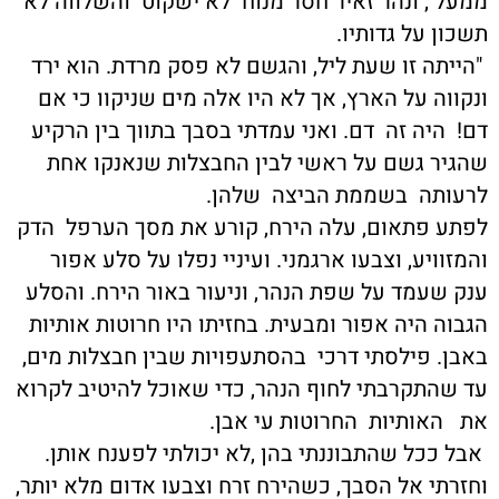
ממעל , ונהר זאיר חסר מנוח לא ישקוט והשלווה לא
תשכון על גדותיו.
"הייתה זו שעת ליל, והגשם לא פסק מרדת. הוא ירד
ונקווה על הארץ, אך לא היו אלה מים שניקוו כי אם
דם! היה זה דם. ואני עמדתי בסבך בתווך בין הרקיע
שהגיר גשם על ראשי לבין החבצלות שנאנקו אחת
לרעותה בשממת הביצה שלהן.
לפתע פתאום, עלה הירח, קורע את מסך הערפל הדק
והמזוויע, וצבעו ארגמני. ועיניי נפלו על סלע אפור
ענק שעמד על שפת הנהר, וניעור באור הירח. והסלע
הגבוה היה אפור ומבעית. בחזיתו היו חרוטות אותיות
באבן. פילסתי דרכי בהסתעפויות שבין חבצלות מים,
עד שהתקרבתי לחוף הנהר, כדי שאוכל להיטיב לקרוא
את האותיות החרוטות עי אבן.
אבל ככל שהתבוננתי בהן ,לא יכולתי לפענח אותן.
וחזרתי אל הסבך, כשהירח זרח וצבעו אדום מלא יותר,