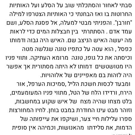
סבתי לאחור והסתכלתי שוב על הסלע ועל האותיות
החרוטות בו ואז הבחנתי כי האותיות הצטרפו למילה
"חורבן". והפניתי מבטי למעלה, אל פסגת הסלע, ושם
עמד אדם . הסתתרתי בין חבצלות המים כדי לראות
מה יעשה האיש הניצב שם. האיש היה גבוה ודמותו
כפסל , הוא עטה על כתפיו טוגה שגלשה מטה
וכיסתה את כל גופו, טוגה מרומא העתיקה. ותווי פניו
היו מטושטשים דמותו לא היתה מסתורית אך אפשר
היה לזהות בם מאפיינים של אלוהויות.
ומבעד לכסות חשכת הליל ,סמיכות הערפל, אור
הירח, ורדידו הלח של הטל, מתווי פניו המעומעמים,
בלט מצחו שהיה מצח של איש שקוע במחשבות,
וזוהר מבט עינו החודרת במבט בוחן. לחיו המחורצות
ספרו עלילות חיי צער, ושיקפו את עייפותה של
הדמות, את סלידתו מהאנושות, וכמיהה אין סופית