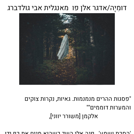
דוּמִיָּה/אדגר אלן פו מאנגלית אבי גולדברג
"פסגות ההרים מנמנמות. גאיות, נקרות צוקים
והמערות דוממים""
אלקמן [משורר יווני],
'הסכת ושמע', פנה אלי השד כשהוא מניח את כף ידו