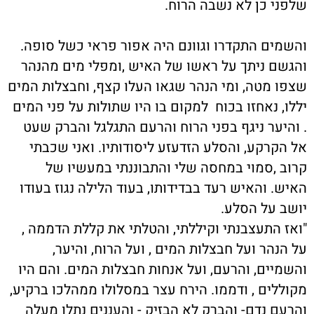
שלפני כן לא נשבה הרוח.
והשמים התקדרו וגוונם היה אפור פראי כשל סופה.
והגשם ניתך על ראשו של האיש ,ומפלי מים מהנהר
שצפו מטה, ומי הנהר שגאו העלו קצף, וחבצלות המים
יללו, נאחזו בכוח למקום בו היו שתולות על פני המים
. והיער ניגף בפני הרוח והרעם התגלגל והברק שעט
אל הקרקע, והסלע הזדעזע ליסודותיו. ואני שכבתי
קרוב ,סמוי במחסה שלי והתבוננתי במעשיו של
האיש. והאיש רעד בבדידותו, בעוד הלילה נגוז בעודו
יושב על הסלע.
"ואז התעצבנתי וקיללתי, והטלתי את קללת הדממה ,
על הנהר ועל חבצלות המים , ועל הרוח, והיער,
והשמיים, והרעם, ועל אנחות חבצלות המים. והם היו
מקוללים , ודממו. הירח עצר במסלולו ממהלכו ברקיע,
והרעם נדם- והברק לא הבזיק - והעננים נתלו מעלה