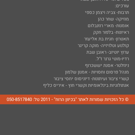
עורכים:
תרבות- צביה ויצמן כספי
מוזיקה- שחר כהן
אומנות- מארי רוזנבלום
ראיונות- בלפור חקק
תאטרון- חגית בת אליעזר
קולנוע וטלויזיה- מוקה קריגר
ערוץ יוטיוב- ראובן שבת
רדיו-מוטי גרנר ז"ל.
ניוזלטר- אסנת יששכרוף
מנהל פרסום וחסויות - אמנון שלמון
קשרי ציבור ועיתונות- דיוניסוס יחסי ציבור
אנתולוגיות בינלאומיות וקשרי חוץ - איריס כליף
© כל הזכויות שמורות לאתר "בכיוון הרוח" - 2011 טל: 050-8517840