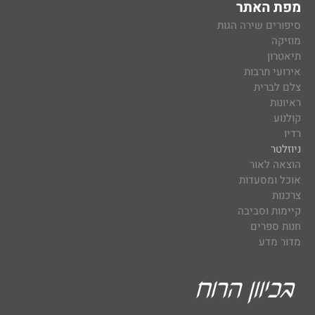
מפת האתר
סיפורים שירה הגות
מוזיקה
תיאטרון
אירועי תרבות
צלם לברית
ראיונות
קולנוע
רדיו
ניוזלטר
הוצאה לאור
אוכל ומסעדות
צרכנות
קיימות וסביבה
חנות ספרים
מדור מדע