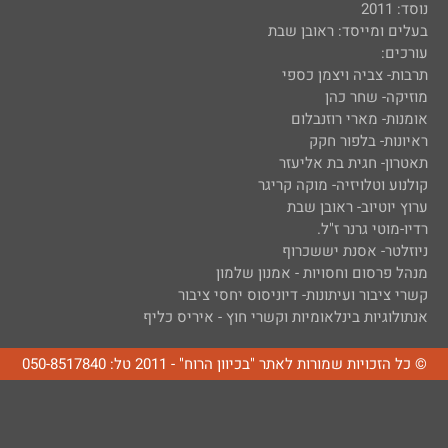
נוסד: 2011
בעלים ומייסד: ראובן שבת
עורכים:
תרבות- צביה ויצמן כספי
מוזיקה- שחר כהן
אומנות- מארי רוזנבלום
ראיונות- בלפור חקק
תאטרון- חגית בת אליעזר
קולנוע וטלויזיה- מוקה קריגר
ערוץ יוטיוב- ראובן שבת
רדיו-מוטי גרנר ז"ל.
ניוזלטר- אסנת יששכרוף
מנהל פרסום וחסויות - אמנון שלמון
קשרי ציבור ועיתונות- דיוניסוס יחסי ציבור
אנתולוגיות בינלאומיות וקשרי חוץ - איריס כליף
© כל הזכויות שמורות לאתר "בכיוון הרוח" - 2011 טל: 050-8517840