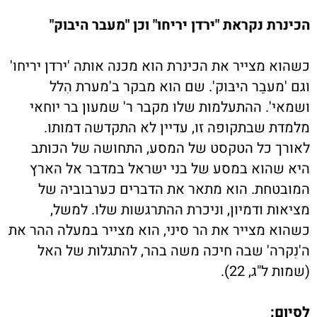
הכינרת נקראת "ירדן יריחו" וכן "מעבר היבוק"
כשהוא מצייר את הכינרת הוא מכנה אותה 'ירדן יריחו'
וגם 'מעבַר היבּוק'. שם הוא מבקר ב'מערת הִלל
ושמאי'. ההתעלמות שלו מקבר ר' שמעון בר יוחאי
מלמדת שבתקופה זו, עדיין לא התקדשה דמותו.
לאורך כל הטקסט של המסע, התחושה של הכותב
היא שהוא במסע של בני ישראל במדבר אל הארץ
המובטחת. הוא מתאר את הדברים כערבוביה של
מציאות ודמיון, וניכרת ההתרגשות שלו. למשל,
כשהוא מצייר את הר סיני, הוא מצייר במעלה ההר את
ה'נִקרה' שבה חיכה משה בהר, להתגלות של האל
(שמות ל"ג, 22).
לסיום: