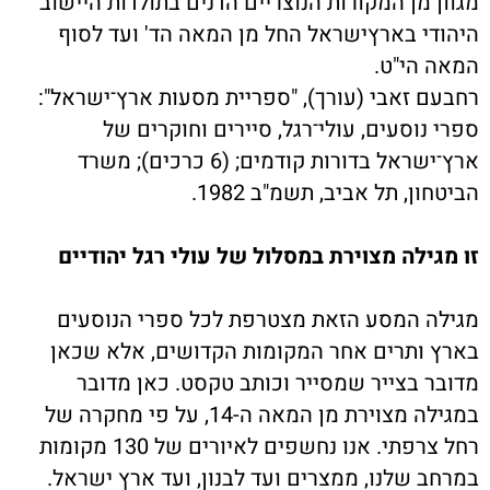
מגוון מן המקורות הנוצריים הדנים בתולדות היישוב
היהודי בארץישראל החל מן המאה הד' ועד לסוף
המאה הי"ט.
רחבעם זאבי (עורך), "ספריית מסעות ארץ־ישראל":
ספרי נוסעים, עולי־רגל, סיירים וחוקרים של
ארץ־ישראל בדורות קודמים; (6 כרכים); משרד
הביטחון, תל אביב, תשמ"ב 1982.
זו מגילה מצוירת במסלול של עולי רגל יהודיים
מגילה המסע הזאת מצטרפת לכל ספרי הנוסעים
בארץ ותרים אחר המקומות הקדושים, אלא שכאן
מדובר בצייר שמסייר וכותב טקסט. כאן מדובר
במגילה מצוירת מן המאה ה-14, על פי מחקרה של
רחל צרפתי. אנו נחשפים לאיורים של 130 מקומות
במרחב שלנו, ממצרים ועד לבנון, ועד ארץ ישראל.