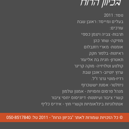
נוסד: 2011
בעלים ומייסד: ראובן שבת
עורכים:
תרבות- צביה ויצמן כספי
מוזיקה- שחר כהן
אומנות- מארי רוזנבלום
ראיונות- בלפור חקק
תאטרון- חגית בת אליעזר
קולנוע וטלויזיה- מוקה קריגר
ערוץ יוטיוב- ראובן שבת
רדיו-מוטי גרנר ז"ל.
ניוזלטר- אסנת יששכרוף
מנהל פרסום וחסויות - אמנון שלמון
קשרי ציבור ועיתונות- דיוניסוס יחסי ציבור
אנתולוגיות בינלאומיות וקשרי חוץ - איריס כליף
© כל הזכויות שמורות לאתר "בכיוון הרוח" - 2011 טל: 050-8517840