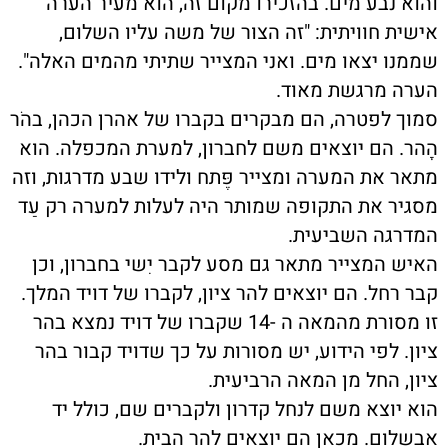
והוא נבע מים. בהזכירו מקום זה, הוא מעיר הערה
אישית חוויתית: "זה הצוּר של משה עליו השלום,
שממנו יצאו מים. ואני המצייר שתיתי מהמים האלה".
הערה מרגשת מאוד.
סמוך לפטרה, הם מבקרים בקברו של אהרן הכהן, בהֹר
הָהר. הם יוצאים משם לחברון, למערת המכפלה. הוא
מתאר את המערה ומצייר פֶּתח ולידו שבע מדרגות, וזה
מסגיר את התקופה שמותר היה לעלות למערה רק עַד
המדרגה השביעית.
האיש המצייר מתאר גם מסע לקבר יִשי בחברון, וכן
קבר רחל. הם יוצאים להר ציון, לקברו של דויד המלך.
זו מסורת מהמאה ה -14 שקברו של דויד נמצא בהר
ציון. לפי הידוע, יש מסורות על כך שדויד קבור בהר
ציון, החל מן המאה הרביעית.
הוא יוצא משם לנחל קדרון ולקברים שם, כולל יד
אבשלום. מכאן הם יוצאים להר הבית.