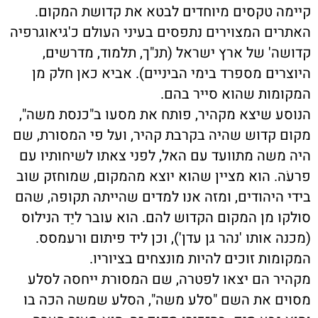
קיימה טקסים מיוחדים לבטא את קדושת המקום.
האתרים המצוירים נתפסים בעיני העולם כ'גיאוגרפיה
קדושה' של ארץ ישראל (תנ"ך, תלמוד, מדרשים,
היוצרים מספרד בימי הביניים). אביא כאן חלק מן
המקומות שהוא סייר בהם.
הנוסע שיצא מקהיר, פותח את מסעו ב"כנסת משה",
מקום קדוש שהיה בקרבת קהיר, ועל פי המסורת, שם
היה משה מתוועד עם האל, לפני צאתו לשיחותיו עם
פרעֹה. הוא מציין שהוא יוצא מהמקום, שמוחזק שוב
בידי היהודים, ומזה אנו למדים שהייתה תקופה, שהם
סולקו מן המקום הקדוש להם. הוא עובר ליַד הנילוס
(מכנה אותו 'נהר גן עדן'), וכן ליד פיתום ורעמסס.
המקומות זוכים להיות מונצחים בציוריו.
מקהיר הם יצאו לפטרה, שם המסורת ייחסה לסלע
מסוים את השם "סלע משה", הסלע שמשה הכה בו