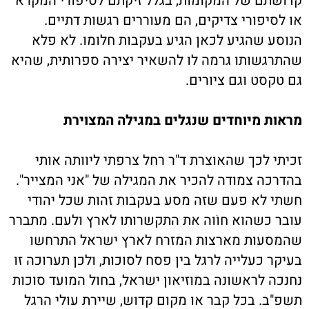
קדושתם של המקומות, בגלל זיקתם לסיפורי המקרא
או לסיפורי צדיקים, הם מעוררים רגשות דתיים.
הנוסע שהגיע לכאן הגיע בעקבות חלומו. לא פלא
שהתרגשותו גרמה לו להשאיר יצירה ספרותית, שהיא
גם טקסט וגם ציורים.
מראות מיוחדים שנגלים במגילה המצוירת
זכיתי לכך שהאוצרת ד"ר רחל צרפתי ליוותה אותי
בהדרכה צמודה להכיר את המגילה של "אני המצייר".
חשתי לא פעם שזה מסע בעקבות זהות שכל יהודי
עובר כשהוא חוֹוה את התקשרותו לארץ ולעם. מתברר
שהמסעות מארצות המזרח לארץ ישראל התרחשו
בעיקר כעלייה לרגל בין פסח לסוכות, ולכן תערוכה זו
נחנכה לראשונה במוזיאון ישראל, בחול המועד סוכות
תשפ"ב. בכל קבר או מקום קדוש, שיירת עולי הרגל