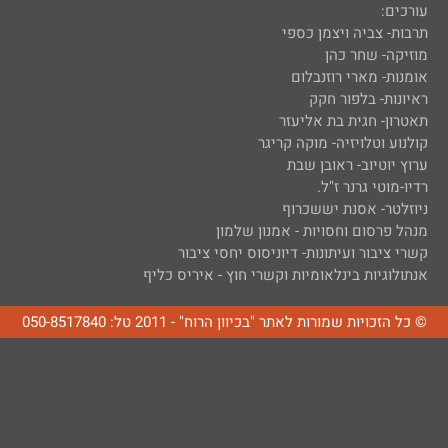
עורכים:
תרבות- צביה ויצמן כספי
מוזיקה- שחר כהן
אומנות- מארי רוזנבלום
ראיונות- בלפור חקק
תאטרון- חגית בת אליעזר
קולנוע וטלויזיה- מוקה קריגר
ערוץ יוטיוב- ראובן שבת
רדיו-מוטי גרנר ז"ל.
ניוזלטר- אסנת יששכרוף
מנהל פרסום וחסויות - אמנון שלמון
קשרי ציבור ועיתונות- דיוניסוס יחסי ציבור
אנתולוגיות בינלאומיות וקשרי חוץ - איריס כליף
© כל הזכויות שמורות לאתר "בכיוון הרוח" - 2011 טל: 050-8517840