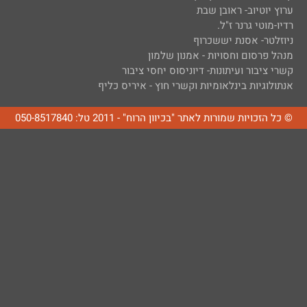
ערוץ יוטיוב- ראובן שבת
רדיו-מוטי גרנר ז"ל.
ניוזלטר- אסנת יששכרוף
מנהל פרסום וחסויות - אמנון שלמון
קשרי ציבור ועיתונות- דיוניסוס יחסי ציבור
אנתולוגיות בינלאומיות וקשרי חוץ - איריס כליף
© כל הזכויות שמורות לאתר "בכיוון הרוח" - 2011 טל: 050-8517840