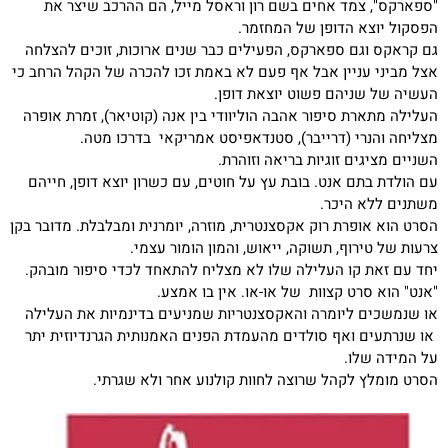
"ספארקס", צמד אחים בשם רון וראסל מייל, הם ההרכב שיצר את
הפסקול יוצא הדופן של המחזמר.
גם קראקס וגם ספארקס, הפעילים כבר שנים ארוכות, זוכים להצלחה
אצל מביני עניין אבל אף פעם לא באמת זכו להכרה של הקהל הרחב כי
העשיה של שניהם פשוט יוצאת דופן.
העלילה מתארת סיפור אהבה הוליוודי בין אנה (קוטיאר), זמרת אופרה
מצליחה והנרי (דרייבר), סטנדאפיסט אמריקאי בדרכו מטה.
השניים מציגים זוגיות בריאה וזוהרת.
עם הולדת בתם אנט. בובת עץ על חוטים, עם כשרון יוצא דופן, חייהם
משתנים ללא היכר.
הסרט הוא אופרת רוק אקסצנטרית, מוזרה, יומרנית ומבלבלת. מדובר בקן
צרעות של טירוף, תשוקה, ייאוש, והמון הומור עצמי.
יחד עם זאת קו העלילה שלו לא מצליח להתאחד לכדי סיפור מובהק.
"אנט" הוא סרט קצוות של או-או. אין בו אמצע.
או שנמשכים ליומרה והאקסצנטריות שמניעים בדינמיות את העלילה
או שנרתעים ואף סולדים מהעמדת הפנים האמנותית הגרנדיוזית יתר
על המידה שלו.
הסרט מומלץ לקהל שרוצה לחוות קולנוע אחר ולא שגרתי.