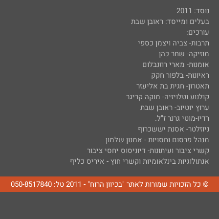
נוסד: 2011
בעלים ומייסד: ראובן שבת
עורכים:
תרבות- צביה ויצמן כספי
מוזיקה- שחר כהן
אומנות- מארי רוזנבלום
ראיונות- בלפור חקק
תאטרון- חגית בת אליעזר
קולנוע וטלויזיה- מוקה קריגר
ערוץ יוטיוב- ראובן שבת
רדיו-מוטי גרנר ז"ל.
ניוזלטר- אסנת יששכרוף
מנהל פרסום וחסויות - אמנון שלמון
קשרי ציבור ועיתונות- דיוניסוס יחסי ציבור
אנתולוגיות בינלאומיות וקשרי חוץ - איריס כליף
© כל הזכויות שמורות לאתר "בכיוון הרוח" - 2011 טל: 050-8517840