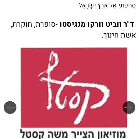
סְחָפוּנִי אֶל אֶרֶץ יִשְׂרָאֵל
ד"ר ווביט וורקו מנגיסטו
-סופרת, חוקרת,
אשת חינוך.