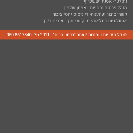
ניוזלטר- אסנת יששכרוף
מנהל פרסום וחסויות - אמנון שלמון
קשרי ציבור ועיתונות- דיוניסוס יחסי ציבור
אנתולוגיות בינלאומיות וקשרי חוץ - איריס כליף
© כל הזכויות שמורות לאתר "בכיוון הרוח" - 2011 טל: 050-8517840