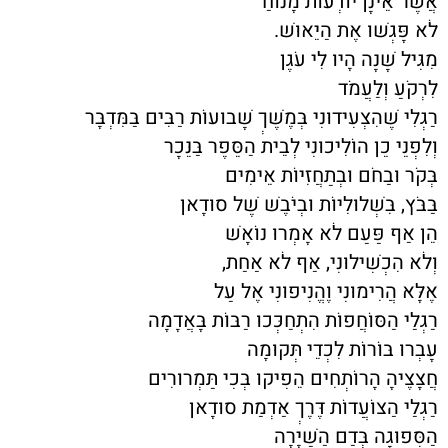
אֲשֶׁר אֵינָן יוֹדְעוֹת מָנוֹחַ
לֹא פָּגְשׁוּ אֶת הַיֵּאוּשׁ.
מִגִּיל שָׁנָה הָיוּ לִי עֹגֶן
לִרְקֹעַ וְלַעֲמֹד
רַגְלִי שֶׁהִצְעִידוּנִי בְּמֶשֶׁךְ שָׁבוּעוֹת רַבִּים בַּמִּדְבָּר
וְלִפְנֵי כֵן הוֹלִיכוּנִי לְבֵית הַסֵּפֶר בַּנֵּכָר
בְּקֹר וּבַחֹם וּבְתַחֲזִיּוֹת אֵימִים
בַּבֹּץ, בִּשְׁלוּלִיּוֹת וּבְיֹבֶשׁ שֶׁל סוּדָאן
הֵן אַף פַּעַם לֹא אָמְרוּ נוֹאָשׁ
וְלֹא הִכְשִׁילוּנִי, אַף לֹא אַחַת,
אֶלָּא הֲרִימוּנִי וֶהֱנִיפוּנִי אֶל עַל
רַגְלַי הַסּוֹחֲפוֹת הִתְחַכְּכוּ רַבּוֹת בָּאֲדָמָה
עָבְרוּ בּוֹרוֹת לִכְדֵי תְּקוּמָה
חֲצָצֶיהָ הָרוֹתְחִים הֵפִיקוּ בְּכִי תַּמְרוּרִים
רַגְלַי הַצּוֹעֲדוֹת דֶּרֶךְ אַדְמַת סוּדָאן
הַסְּפוּגָה בְּדַם הַשַּׁיָּרָה