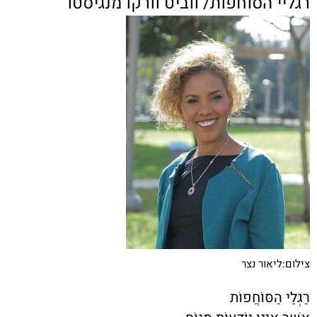
רגליי הסוחפות/ ווביט וורקו מנגיסטו
צילום:ליאור נצר
רַגְלַי הַסּוֹחֲפוֹת