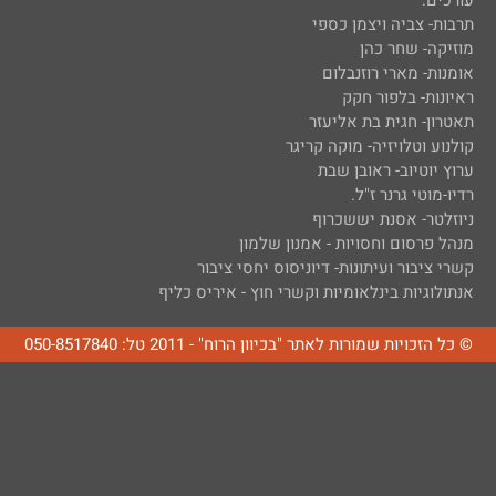
עורכים:
תרבות- צביה ויצמן כספי
מוזיקה- שחר כהן
אומנות- מארי רוזנבלום
ראיונות- בלפור חקק
תאטרון- חגית בת אליעזר
קולנוע וטלויזיה- מוקה קריגר
ערוץ יוטיוב- ראובן שבת
רדיו-מוטי גרנר ז"ל.
ניוזלטר- אסנת יששכרוף
מנהל פרסום וחסויות - אמנון שלמון
קשרי ציבור ועיתונות- דיוניסוס יחסי ציבור
אנתולוגיות בינלאומיות וקשרי חוץ - איריס כליף
© כל הזכויות שמורות לאתר "בכיוון הרוח" - 2011 טל: 050-8517840