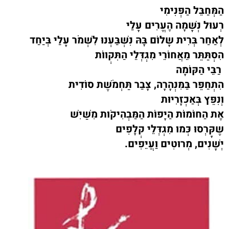
הַמְּחַבֵּל הַפְּנִימִי
רְעוּל נְשָׁמָה
הֶעֱרִים עָלַי
לְאַחַר בְּרִית שָלוֹם
בָּהּ נִשְׁבַּעְנוּ לִשְׁמֹר עָלַי בְּיַחַד
הִסְתַּתֵּר
מֵאֲחוֹרֵי מִגְדְּלֵי הַתִּקְווֹת
רַבֵּי הַקּוֹמָה
הִתְחַפֵּר בַּמִּנְהָרָה, צָבַר תַּחְמֹשֶׁת סוֹדִית
וְנִפֵּץ בְּאַכְזָרִיּוּת
אֶת הַחוֹמוֹת הַיָּפוֹת הַמַּבְהִיקֹות מִשַּׁיִשׁ
שֶקָּרְסוּ כְּמו מִגְדְּלֵי קְלָפִים
יְשָׁנִים, מְרוּטִים וַעֲיֵּפִים.