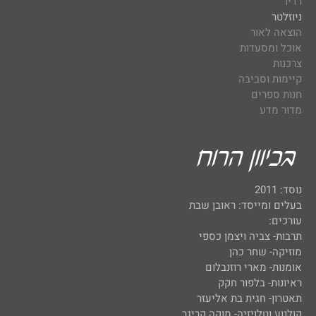
רדיו
ניוזלטר
הוצאה לאור
אוכל ומסעדות
צרכנות
קיימות וסביבה
חנות ספרים
מדור מדע
נוסד: 2011
בעלים ומייסד: ראובן שבת
עורכים:
תרבות- צביה ויצמן כספי
מוזיקה- שחר כהן
אומנות- מארי רוזנבלום
ראיונות- בלפור חקק
תאטרון- חגית בת אליעזר
קולנוע וטלויזיה- מוקה קריגר