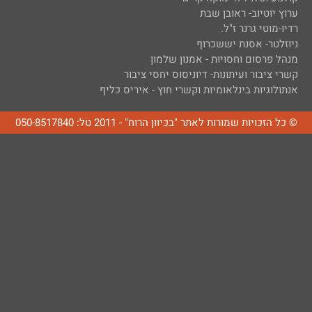
ערוץ יוטיוב- ראובן שבת
רדיו-מוטי גרנר ז"ל.
ניוזלטר- אסנת יששכרוף
מנהל פרסום וחסויות - אמנון שלמון
קשרי ציבור ועיתונות- דיוניסוס יחסי ציבור
אנתולוגיות בינלאומיות וקשרי חוץ - איריס כליף
© כל הזכויות שמורות לאתר "בכיוון הרוח" - 2011 טל: 050-8517840