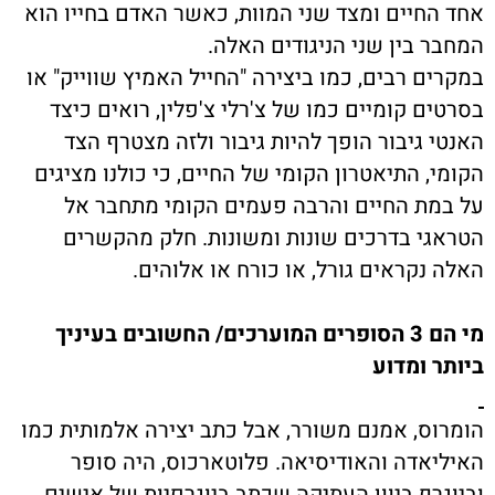
אחד החיים ומצד שני המוות, כאשר האדם בחייו הוא
המחבר בין שני הניגודים האלה.
במקרים רבים, כמו ביצירה "החייל האמיץ שווייק" או
בסרטים קומיים כמו של צ'רלי צ'פלין, רואים כיצד
האנטי גיבור הופך להיות גיבור ולזה מצטרף הצד
הקומי, התיאטרון הקומי של החיים, כי כולנו מציגים
על במת החיים והרבה פעמים הקומי מתחבר אל
הטראגי בדרכים שונות ומשונות. חלק מהקשרים
האלה נקראים גורל, או כורח או אלוהים.
מי הם 3 הסופרים המוערכים/ החשובים בעיניך
ביותר ומדוע
הומרוס, אמנם משורר, אבל כתב יצירה אלמותית כמו
האיליאדה והאודיסיאה. פלוטארכוס, היה סופר
וביוגרף ביוון העתיקה שכתב ביוגרפיות של אישים