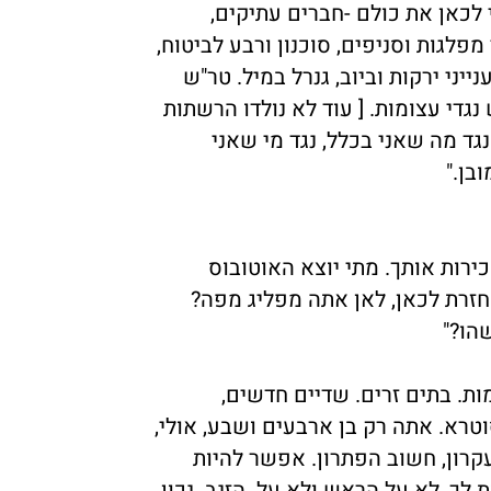
י לכאן את כולם -חברים עתיקים,
מפלגות וסניפים, סוכנון ורבע לביטוח,
ייני ירקות וביוב, גנרל במיל. טר"ש
נגדי עצומות. [ עוד לא נולדו הרשתות
נגד מה שאני בכלל, נגד מי שאני
ובן."
כירות אותך. מתי יוצא האוטובוס
חזרת לכאן, לאן אתה מפליג מפה?
הו?"
ות. בתים זרים. שדיים חדשים,
טרא. אתה רק בן ארבעים ושבע, אולי,
עקרון, חשוב הפתרון. אפשר להיות
 לך ,לא על הראש ולא על הזנב. נכון