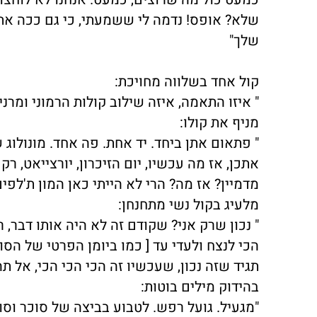
שלא? אופס! נדמה לי ששמעתי, כי גם ככה א
שלך"
קול אחד בשלווה מחויכת:
" איזו התאמה, איזה שילוב קולות הרמוני ומרני
מניף את קולו:
" פתאום אתן ביחד. יד אחת. פה אחד. מונולו
אתכן, אז מה עכשיו, יום הזיכרון, יורצייאט, ר
מדמיין? אז מה? הרי לא הייתי כאן המון ת'לפים
מלעיג בקול נשי מתחנחן:
" נכון שרק אני? שקודם זה לא היה אותו דבר, ר
הכי לנצח ולעדי עד [ כמו ביומן הפרטי של הסו
תגיד שזה נכון, שעכשיו זה הכי הכי הכי, אל תהי
בהידוק מילים בוטות:
"מגעיל. גועל רפש. לטבוע בביצה של סוכר וסוכ