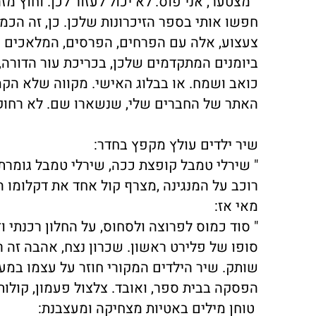
"מצטער, אני פוס. לא יכול לעזור לכן. וחוץ מ
חפשו אותי בספר הזיכרונות שלכן. כן, זה הכ
צעצוע, אלה עם הפרחים, הפרסים, המלאכים ואו
ביומנים המתקדמים שלכן, בכריכת עור הדורה,
כואב ושמח. או בבלוג האישי. מקווה שלא הק
האתר של החברים שלי, שנשארו שם. לא רחוק. 
שיר ילדים עולץ מקפץ בחדר:
" שירלי טמבל קופצת ככה, שירלי טמבל גומרת
רוכב על המנגינה ,מצרף קול אחד את דקלומו 
מאי אז:
" סוד כמוס לפרוצה ולסחוס, על החלון רכנתי וז
סופו של פלירט ראשון. שכרון נצח, אהבה זה ר
שותק. שיר הילדים המקורי חוזר על עצמו במ
הפסקה בבית ספר, ואובד. צלצול פעמון, קולות
טוחן מילים באטיות מצחיקה ומעצבנת: