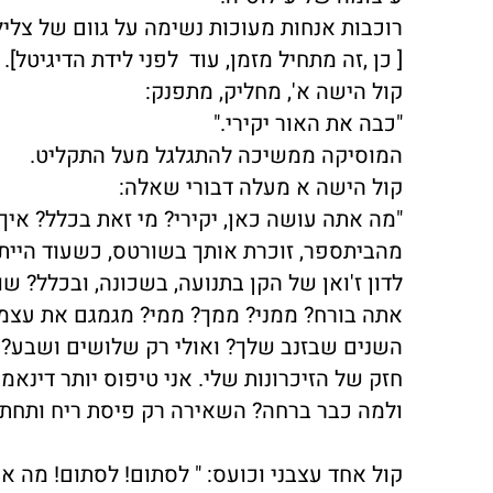
רוכבות אנחות מעוכות נשימה על גוום של צלי
[ כן ,זה מתחיל מזמן, עוד לפני לידת הדיגיטל].
קול הישה א', מחליק, מתפנק:
"כבה את האור יקירי."
המוסיקה ממשיכה להתגלגל מעל התקליט.
קול הישה א מעלה דבורי שאלה:
"מה אתה עושה כאן, יקירי? מי זאת בכלל? אי
מהביתספר, זוכרת אותך בשורטס, כשעוד היית 
לדון ז'ואן של הקן בתנועה, בשכונה, ובכלל? שו
אתה בורח? ממני? ממך? ממי? מגמגם את עצמ
השנים שבזנב שלך? ואולי רק שלושים ושבע? זי
חזק של הזיכרונות שלי. אני טיפוס יותר דינא
ולמה כבר ברחה? השאירה רק פיסת ריח ותחתוני
קול אחד עצבני וכועס: " לסתום! לסתום! מה 