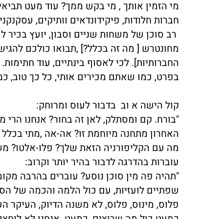
מי הזמין אותך , מי בקש ממך? עוד מעט תביא
חברות חלודות, פיקידונדאים וותיקים, עסקנקני 
רב סוכן של משחות שניים וסבון, יועץ בכיר לענ
מחונטרש [ מה זה בכלל?] ,תבואו כולכם להגיש 
החברותיות]. לכי לאסוף בינתיים, עוד חתימות. 
בפרט, כמו שאתם מכירים אותי, כל כך טוב, כמ
קול הישה א וב בדבור לעוס ומרוחק:
"בורח. קם ומסתלק, לאן זה בחור? אנחנו הרי מ
האחרון מתחנה מיוחמת זו? אה-אה ,מתי בכלל 
מה עם הקליפורניה הזאת שלך? פלו-אלטו? מש
עוברות בהדרגה לדבור בהיר יותר וקרוב:
"תהיה פה מין סוכן נוסע? עוברים בהרבה מקומ
שפתיים לועזיות, עם כול הלמה והכמה של הסו
פלוס, מינוס, פלוס, לא משנה הדיוק, העיקר ה
כמעט כול מה שרוצים, כמעט. אנחנו לא לוחצות