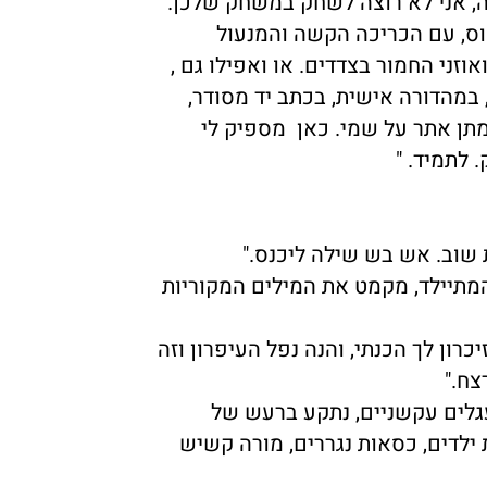
זה, אני לא רוצה לשחק במשחק שלכן.
מוס, עם הכריכה הקשה והמנעול
זני החמור בצדדים. או ואפילו גם ,
 במהדורה אישית, בכתב יד מסודר,
מתן אתר על שמי. כאן מספיק לי
לתמיד. "
 שוב. אש בש שילה ליכנס."
המתיילד, מקמט את המילים המקוריות
יכרון לך הכנתי, והנה נפל העיפרון וזה
צח."
עגלים עקשניים, נתקע ברעש של
 ילדים, כסאות נגררים, מורה קשיש