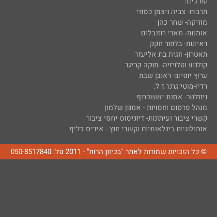
עורכים:
תרבות- צביה ויצמן כספי
מוזיקה- שחר כהן
אומנות- מארי רוזנבלום
ראיונות- בלפור חקק
תאטרון- חגית בת אליעזר
קולנוע וטלויזיה- מוקה קריגר
ערוץ יוטיוב- ראובן שבת
רדיו-מוטי גרנר ז"ל.
ניוזלטר- אסנת יששכרוף
מנהל פרסום וחסויות - אמנון שלמון
קשרי ציבור ועיתונות- דיוניסוס יחסי ציבור
אנתולוגיות בינלאומיות וקשרי חוץ - איריס כליף
© כל הזכויות שמורות לאתר "בכיוון הרוח" - 2011 טל: 050-8517840