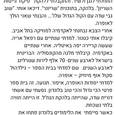
התחלתי לנגן ולשיר. והתקבלתי ללהקת "פיקוד גייסות
השריון". בלהקה, בתוכנית "שריונר". דיכאו אותי. "שוב
גבי שדה עם הקול הגדול שלו"... והבנתי שאני הולך
לאופרה.
אחרי הצבא נבחנתי לאקדמיה למוזיקה בתל אביב.
קיבלו אותי כטנור. למדתי שנתיים עם רפאל אריה.
שעשה קריירה יפה באיטליה. אחרי שנתיים
באקדמיה קיבלתי מלגה מהקונסוליה הבריטית
בישראל לארבע שנים- 70 אלף לירות שטרלינג
לארבע השנים. שם למדתי בבית הספר – גילדהול
סקול אוף מיוזיק – אופרה.
למדתי יסודות האופרה, איפור. תנועה. זה בית ספר
פרטי הכי גדול והכי טוב בלונדון. נסעתי עם אשתי
דורית שדה, שהייתה בלהקת הנח"ל. זו הייתה חוויה
בלתי נשכחת.
כאשר סיימתי את הלימודים בלונדון פתחו את