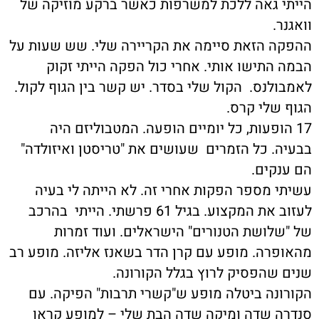
הייתי גאה ללכת למשרפות כאשר ברקע מוזיקה של
וואגנר.
ההפקה הזאת סיימה את הקריירה שלי. שש שעות על
הבמה התישו אותי. אחרי כול הפקה הייתי זקוק
לאמבולנס. הקול שלי בסדר. יש קשר בין הגוף לקול.
הגוף שלי קרס.
17 הופעות, כל יומיים הופעה. המטבוליזם היה
בבעיה. כל הזמרים שעושים את "טריסטן ואיזולדה"
הם ענקים.
עשיתי מספר הפקות אחרי זה. לא הייתה לי בעיה
לעזוב את המקצוע. בגיל 61 פרשתי. הייתי בהרכב
של "שלושת הטנורים" הישראלים. ועוד זמרות
מהאופרה. מופע עם קרן הדר בשאנז אליזה. מופע רב
שנים שהפסיק לרוץ בגלל הקורונה.
הקורונה ביטלה מופע ש"קשרי תרבות" הפיקה. עם
סנדרה שדה ומיקה שדה הבת שלי – למופע קראו