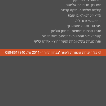
תאטרון- חגית בת אליעזר
קולנוע וטלויזיה- מוקה קריגר
ערוץ יוטיוב- ראובן שבת
רדיו-מוטי גרנר ז"ל.
ניוזלטר- אסנת יששכרוף
מנהל פרסום וחסויות - אמנון שלמון
קשרי ציבור ועיתונות- דיוניסוס יחסי ציבור
אנתולוגיות בינלאומיות וקשרי חוץ - איריס כליף
© כל הזכויות שמורות לאתר "בכיוון הרוח" - 2011 טל: 050-8517840