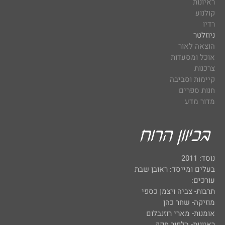
ראיונות
קולנוע
רדיו
ניוזלטר
הוצאה לאור
אוכל ומסעדות
צרכנות
קיימות וסביבה
חנות ספרים
מדור מדע
נוסד: 2011
בעלים ומייסד: ראובן שבת
עורכים:
תרבות- צביה ויצמן כספי
מוזיקה- שחר כהן
אומנות- מארי רוזנבלום
ראיונות- בלפור חקק