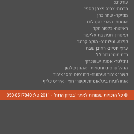
עורכים:
תרבות- צביה ויצמן כספי
מוזיקה- שחר כהן
אומנות- מארי רוזנבלום
ראיונות- בלפור חקק
תאטרון- חגית בת אליעזר
קולנוע וטלויזיה- מוקה קריגר
ערוץ יוטיוב- ראובן שבת
רדיו-מוטי גרנר ז"ל.
ניוזלטר- אסנת יששכרוף
מנהל פרסום וחסויות - אמנון שלמון
קשרי ציבור ועיתונות- דיוניסוס יחסי ציבור
אנתולוגיות בינלאומיות וקשרי חוץ - איריס כליף
© כל הזכויות שמורות לאתר "בכיוון הרוח" - 2011 טל: 050-8517840