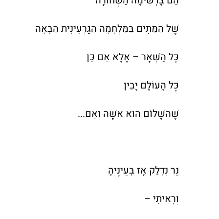
הֵם בָּרְשִׁימָה הַשְּׁחוֹרָה
שֶׁל הַמֵּתִים בַּמִּלְחָמָה הַגַּרְעִינִית הַבָּאָה
כָּל הַשְּׁאָר – אֶלָא אִם כֵּן
כָּל הָעוֹלָם יָבִין
שֶׁהַשָּׁלוֹם הוּא אִשָּׁה וְאֶם...
נֵר נִדְלַק אָז בְּעֵינֶיהָ
וְרָאִיתִי –