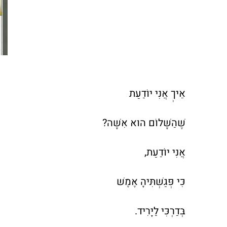
אֵיךְ אֲנִי יוֹדַעַת
שֶׁהַשָּׁלוֹם הוּא אִשָּׁה?
אֲנִי יוֹדַעַת,
כִּי פְּגַשְׁתִּיהָ אֶמֶשׁ
בְּדַרְכִּי לַיָּרִיד.