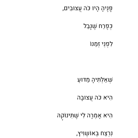
פָּנֶיהָ הָיוּ כֹּה עֲצוּבִים,
כְּפֶרַח שֶׁנָבַל
לִפְנֵי זְמַנּוֹ
שְׁאַלְתִּיהָ מַדּוּעַ
הִיא כֹּה עֲצוּבָה
הִיא אָמְרָה לִי שֶׁתִּינוֹקָהּ
נִרְצַח בְּאוֹשְוִיץ,