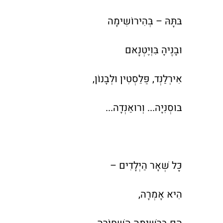
בּתָּהּ – בְּהִירוֹשִימָה
וּבָנֶיהָ בִּוְיֶטְנָאם
אִירְלַנְד, פַּלֵסְטִין וּלְבָנוֹן,
בּוּסְנִיָה... וְרוּאַנְדָה...
כָּל שְׁאָר הַיְּלָדִים –
הִיא אָמְרָה,