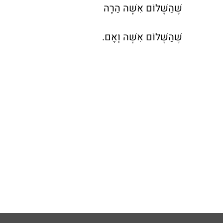
שֶׁהַשָּׁלוֹם אִשָּׁה הַרָה
שֶׁהַשָּׁלוֹם אִשָּׁה וְאֶם.