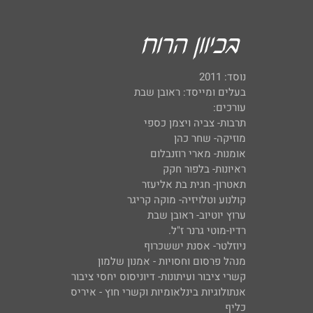
נוסד: 2011
בעלים ומייסד: ראובן שבת
עורכים:
תרבות- צביה ויצמן כספי
מוזיקה- שחר כהן
אומנות- מארי רוזנבלום
ראיונות- בלפור חקק
תאטרון- חגית בת אליעזר
קולנוע וטלויזיה- מוקה קריגר
ערוץ יוטיוב- ראובן שבת
רדיו-מוטי גרנר ז"ל.
ניוזלטר- אסנת יששכרוף
מנהל פרסום וחסויות - אמנון שלמון
קשרי ציבור ועיתונות- דיוניסוס יחסי ציבור
אנתולוגיות בינלאומיות וקשרי חוץ - איריס
כליף