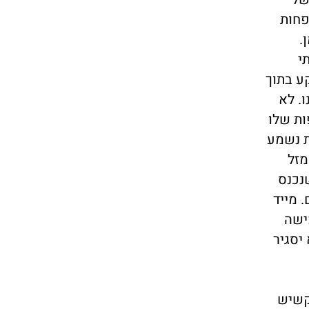
פחות
.
י
ע בתוך
. לא
ות שלו
ת נשמע
מזל
נכנס
 מייד
ישה
יסגיר
על אדומה במידה 48. השומר הקשיש