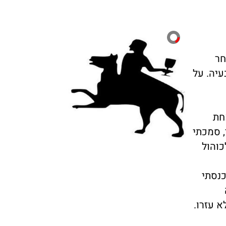
חר
ור את הבעיה. על
חת
 סמכתי
כוהול
כנסתי
 עזרו.