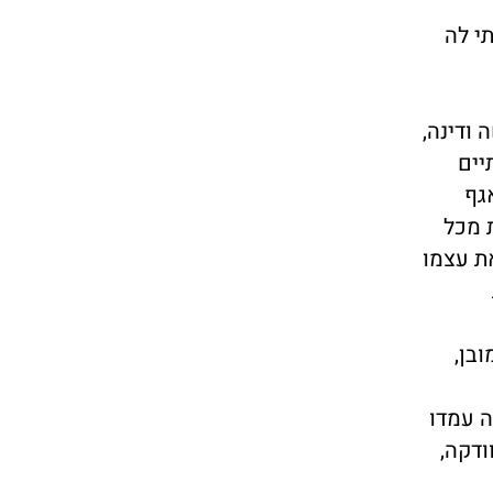
תי לה
 ודינה,
יים
גף
 מכל
ת עצמו
בן,
ה עמדו
ודקה,