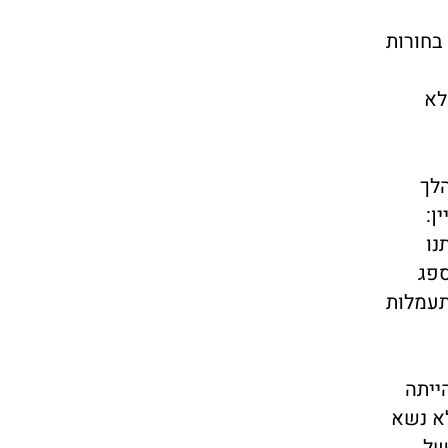
בחורות
לא
לך
ן:
נו
ספג
תעמלות
ייתה
לא נשא
של