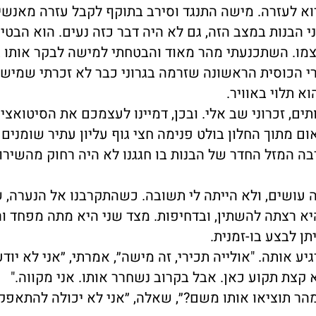
וא לעזרה. מישה התנגד וסירב בתוקף לקבל עזרה מאנשי
 הבנות במצב הזה, גם לא היה דבר כזה נעים. הוא הבטיח
צמו. השתכנעתי מהר מאוד והבטחתי למישה לבקר אותו 
רי הכוסית הראשונה שזרמה בגרוני כבר לא זכרתי שמיש
 תלוי באוויר.
ם, זכרוני שב אלי. ובכן, דמיינו לעצמכם את הסיטואצי
 מתוך החלון בולט פנימה חצי גוף עליון עתיר שומנים 
רבה המזל החדר של הבנות בו חגגנו לא היה רחוק מהשירו
עושים, ולא הייתה לי תשובה. כשהתקרבנו אל הנערה, ש
יא רצתה להשתין, ובדחיפות. מצד שני היא מתה מפחד ו
תן לבצע בו-זמנית.
ע אותה. "אולייה תכירי, זה מישה״, אמרתי, ״אני לא יודע
 קצת תקוע כאן. אבל בקרוב נשחרר אותו. אני מקווה."
הר תוציאו אותו משם?״, שאלה, ״אני לא יכולה להתאפק 