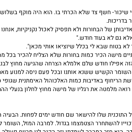
י שיכור- חשף צד שלא הכרתי בו. הוא היה מוקף בשלוש 
 בדריכות.
יבותן של הבחורות ולא תפסיק לאכול נקניקיות, אנחנו 
לא גם לא בעוד חודש."
 לא בטוח שבא לי בכלל שיוציאו אותי מכאן".
יים מישה הכיר כמות בחורות שלא הצליח להכיר בכל מה
ן הזה אפילו חודש שלם אלמלא הצרחה שהגיעה מחוץ לבניי
של השומר הקשיש ששנא אותנו ובכל פעם ניסה למנוע מאת
שת הריחוף באדיבות כמות האלכוהול האימתנית שגופי 
ואה מלמטה את רגליו של מישה מחוץ לחלון בנעלי הה
ל התוכנית שלו להישאר שם חודש ימים לפחות. הבעיה ה
כוייו להשתחרר הצטמצמו בגדול. למרבה המזל, השומר 
. הוא חזר במהרה לעמדתו וזה הקנה לנו מרווח פעולה 