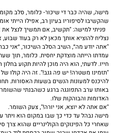
מישה, שהיה כבר די שיכור- כלומר, סלב מקומ
שהקשיבו לסיפוריו בעיון רב, אפילו הייתי אומר
פניתי למישה: "תקשיב, אם תמשיך לנצל את אד
נצליח להוציא אותך מכאן לא רק בעוד שבוע, א
"אתה יודע מה״, השיב הסלב השיכור, ״אני כבר
עמדתו הייתה מוצדקת יחסית. כלומר, תוך שעת
חייו. לדעתי, הוא היה מוכן להיות תקוע בחלו
"תזמינו משטרה! יש פה גנב!". זה היה קולו 
להיכנס למעונות הנשים בשעות האסורות. תחו
באותו ערב התפוגגה ברגע כשהבנתי שהשומר ר
האדומות והבוהקות שלו.
"אם אתה לא יוצא, אני יורה!", צעק השומר.
מישה נבהל עד כדי כך שבו במקום הוא ויתר ע
שאחרי כל הפינוקים הקולינריים שהוא צרך סי
עימו את אקדחו שהיה שמור בכספת ליד העמדה