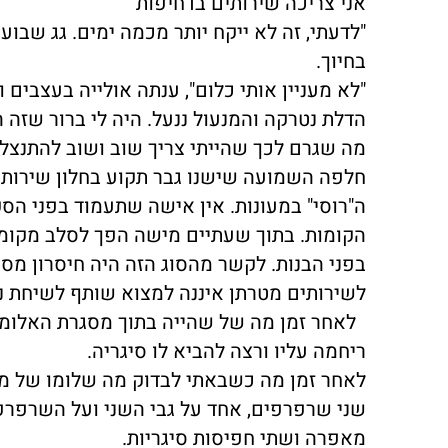
אני צריכה שירותים בדחיפות"
"לדעתי, זה לא ייקח יותר מכמה ימים. גג שבוע.
בחיוך.
"לא מעניין אותי כלום", ענתה אולייה בעצבים 
הדלת נטרקה והמנעול ננעל. היה לי ברור שזה הו
מה שגרם לכך שהייתי צריך שוב ושוב להתנצל
חלפה השמועה שישנו גבר תקוע בחלון שירותי
ה"רוסי" במעונות. אין אישה שתעמוד בפני הסק
הקומות. בתוך שעתיים מישה הפך לסלב מקומי.
בפני הבנות. לקשר מהסוג הזה היה חיסרון מסו
לשירותים מטרתן איננה למצוא שותף לשיחת נ
לאחר זמן מה של שהייה בתוך מסגרת האלומינ
ריחמה עליו ורצה להביא לו סיגריה.
לאחר זמן מה כשבאתי לבדוק מה שלומו של מי
שני שרפרפים, אחד על גבי השני ועל השרפרפי
מאפרה ושתי חפיסות סיגריות.