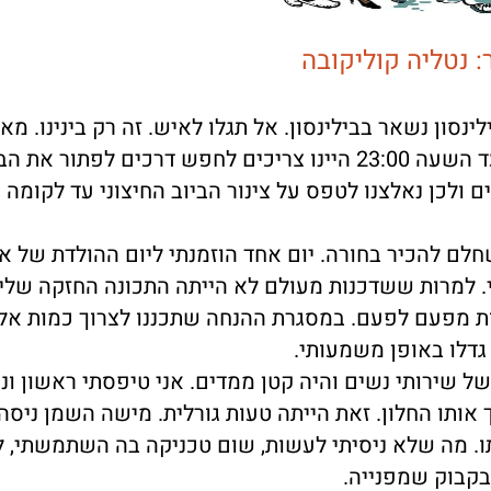
ר: נטליה קוליקובה
סון נשאר בבילינסון. אל תגלו לאיש. זה רק בינינו. מא
והגברים הורשו להישאר במעונות הנשים רק עד השעה 23:00 היינו צריכים לחפש דרכים לפת
 ולכן נאלצנו לטפס על צינור הביוב החיצוני עד לקומה
חלם להכיר בחורה. יום אחד הוזמנתי ליום ההולדת של א
. למרות ששדכנות מעולם לא הייתה התכונה החזקה שלי,
ות מפעם לפעם. במסגרת ההנחה שתכננו לצרוך כמות אל
 גדלו באופן משמעותי.
של שירותי נשים והיה קטן ממדים. אני טיפסתי ראשון ונ
אותו החלון. זאת הייתה טעות גורלית. מישה השמן ניסה
ו. מה שלא ניסיתי לעשות, שום טכניקה בה השתמשתי, לא
בקבוק שמפנייה.