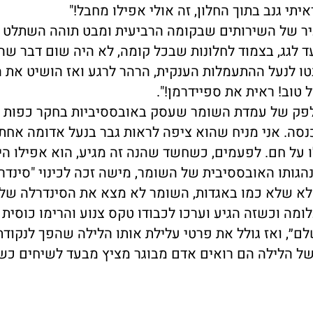
י גנב בתוך החלון, זה אולי אפילו מחבל!"
יר של השירותים שבקומה הרביעית ומבט תוהה השתלט על
ד לגג, בצמוד לחלונות שבכל קומה, לא היה שום דבר שהי
 לנעל ההתעמלות הענקית, הרהר לרגע ואז הושיט את ה
 טוב! ראית את ספיידרמן!".
פק של עמדת השומר שעסק באובססיביות בחקר כפות ה
נסה. אני מניח שהוא ציפה לראות גבר בנעל אדומה אחת
על חם. לפעמים, כשחשד שהנה זה מגיע, הוא אפילו הי
ותו האובססיבית של השומר, מישה זכה לכינוי "סינדר
אלא שלא כמו באגדות, השומר לא מצא את הסינדרלה שלו
מה וכשזה הגיע וערכו לכבודו טקס צנוע והרימו כוסית 
לם״, ואז גולל את פרטי עלילת אותו הלילה שהפך לנקודת 
של הלילה הם רואים אדם מבוגר מציץ מבעד לשיחים כש