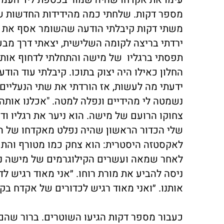
מספר דקות. שלחתי כמה מהידידות החדשות של
משתי דקות קיבלתי הודעה שהשומר אסף את אק
ירדתי בריצה לקומה השלישית, יצאתי דרך מב
תפסתי ברגליו של מישה והתחלתי לדחוף אותו 
החלון כאילו היה יצוק בתוכו. קיבלתי עוד ה
ידעתי מה לעשות, אז הורדתי את שתי הנעליים
נשמטה לי מהידיים ונפלה למטה. "אכלנו אותה
צחוקו הרועם של מישה. הוא ניער את רגליו ו
שלי הכדור הראשון שהיה נפלט מאקדחו של הש
לאקסטזה היסטרית: הוא צחק כמו מטורף והתפת
לאחר שמאה ועשרים הקילוגרמים של מישה נחת
ניסה להביע את מורת רוחו. ״אני מאוד רגיש לד
אותנו. ״ואני מאוד רגיש לכדורים של אקדח בקוטר 9 מ״מ של שומרים זקנים״, לחש