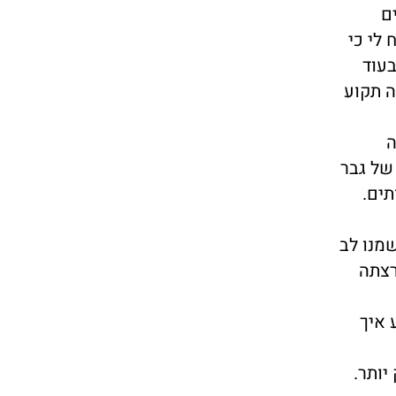
ם
 לי כי
בעוד
ה תקוע
ה
של גבר
תים.
מנו לב
רצתה
 איך
יותר.