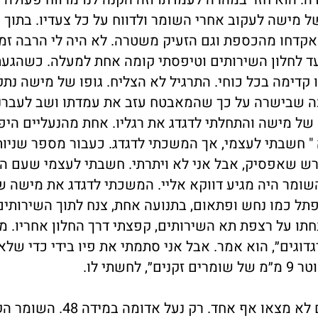
 מישה לעקוב אחרי השומר ולדווח על כל צעדיו. בתוך 
דחו מהכספת וגם הזעיק משטרה. לא היה לי הרבה זמן
עד לחלון השירותים וטיפסתי קומה אחת למעלה. כשהגעת
קדימה בכל כוחי. התרגיל לא הצליח. גופו של מישה נתק
ודעה שבישרה על כך שהמאבטח עזב את עמדתו ושב לעברנו
 של מישה והתחלתי לדגדג את רגליו. אחת מהנעליים היפ
 " חשבתי לעצמי, אך המשכתי לדגדג. כעבור מספר שניו
דרש שאפסיק, אבל אני לא ויתרתי. חשבתי לעצמי שעם ה
ומר היה מגיע דווקא אליי. המשכתי לדגדג את מישה ש
ל כמו נחש ופתאום, בתנועה אחת, צנח לתוך השירותים.
ו על רצפת תא השירותים, קפצתי דרך החלון אחריו. מ
גדוגים״, הוא אמר. אבל אני סתמתי את פיו בידי כדי שלא 
תי לו.
כעבור מספר דקות הגיעו השוטרים. ברור שהם לא מצאו אף אחד. רק נ