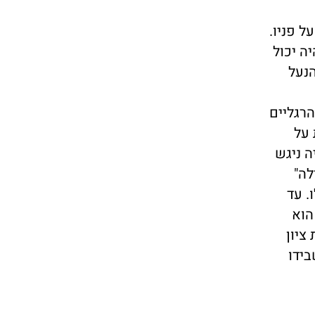
 פניו.
ה יכול
נעל
רגליים
 על
ה ניגש
לה"
. עד
הוא
ציון
בידו