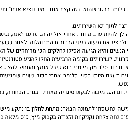
 כלומר ברגע שהוא ירזה קצת אנחנו מיד נוציא אותו" עני
ורצה לתוך תא השירותים.
לך להיות ערב מיוחד. אחרי אולייה הגיעו גם ז׳אנה, נטשה
 ולהציג את מישה בפני הבחורות המבוהלות. לאחר כשעת
 הנשים והיא הגיעה אפילו לחלקים הכי מרוחקים של הא
רנות. לשירותים בקומה הרביעית החלו להגיע סטודנטיות
 ובתור סלב מקומי טרי הוא קיבל אומץ והתחיל להציג א
ים מעצם היותו כפוי. כלומר, אחרי הכול, נשים שמגיעות
פש.
יום העז מישה לבקש סיגריה מאחת הבנות. הבחורה, כמו
שה, נחשפתי לתמונה הבאה: מתחת לחלון בו נתקע מיש
ם נחה צלחת נקניקיות ולצידה בקבוק מיץ, כוס מלאה בו