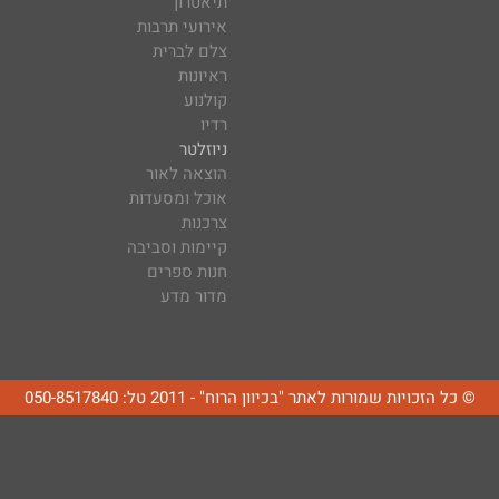
תיאטרון
אירועי תרבות
צלם לברית
ראיונות
קולנוע
רדיו
ניוזלטר
הוצאה לאור
אוכל ומסעדות
צרכנות
קיימות וסביבה
חנות ספרים
מדור מדע
© כל הזכויות שמורות לאתר "בכיוון הרוח" - 2011 טל: 050-8517840