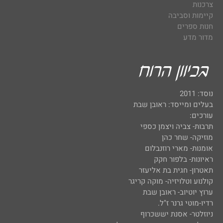
צרכנות
קיימות וסביבה
חנות ספרים
מדור מדע
נוסד: 2011
בעלים ומייסד: ראובן שבת
עורכים:
תרבות- צביה ויצמן כספי
מוזיקה- שחר כהן
אומנות- מארי רוזנבלום
ראיונות- בלפור חקק
תאטרון- חגית בת אליעזר
קולנוע וטלויזיה- מוקה קריגר
ערוץ יוטיוב- ראובן שבת
רדיו-מוטי גרנר ז"ל.
ניוזלטר- אסנת יששכרוף