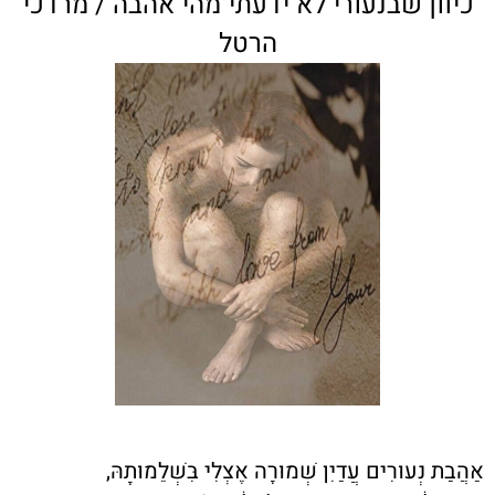
כיוון שבנעורי לא ידעתי מהי אהבה / מרדכי
הרטל
אַהֲבַת נְעוּרִים עֲדַיִן שְׁמוּרָה אֶצְלִי בִּשְׁלֵמוּתָהּ,