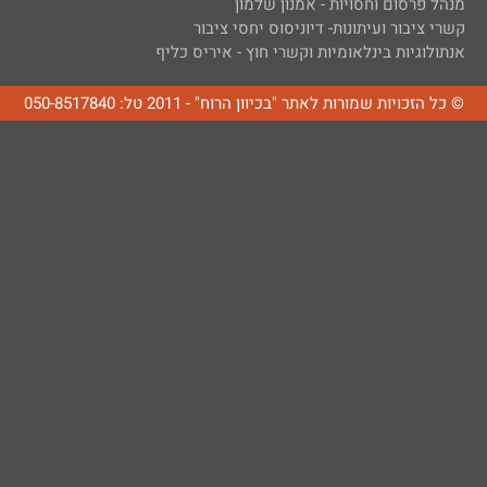
מנהל פרסום וחסויות - אמנון שלמון
קשרי ציבור ועיתונות- דיוניסוס יחסי ציבור
אנתולוגיות בינלאומיות וקשרי חוץ - איריס כליף
© כל הזכויות שמורות לאתר "בכיוון הרוח" - 2011 טל: 050-8517840