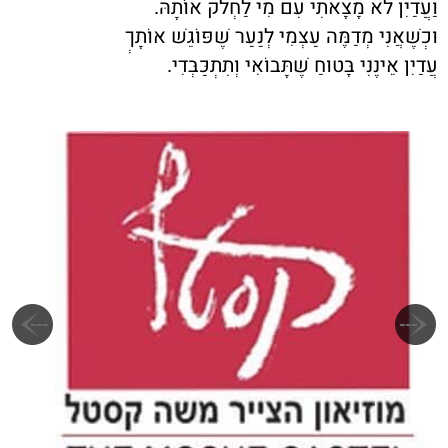
וַעֲדַיִן לֹא מָצָאתִי עִם מִי לַחְלֹק אוֹתָהּ.
וּכְשֶׁאֲנִי מְדַמֶּה עַצְמִי לְנַעַר שֶׁפּוֹגֵשׁ אוֹתָךְ
עֲדַיִן אֵינֶנִּי בָּטוּחַ שֶׁתָּבוֹאִי וְתִתְכַּבְּדִי.