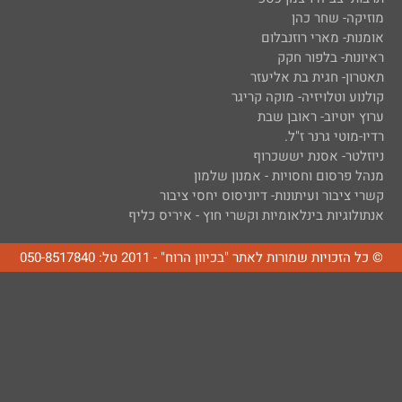
מוזיקה- שחר כהן
אומנות- מארי רוזנבלום
ראיונות- בלפור חקק
תאטרון- חגית בת אליעזר
קולנוע וטלויזיה- מוקה קריגר
ערוץ יוטיוב- ראובן שבת
רדיו-מוטי גרנר ז"ל.
ניוזלטר- אסנת יששכרוף
מנהל פרסום וחסויות - אמנון שלמון
קשרי ציבור ועיתונות- דיוניסוס יחסי ציבור
אנתולוגיות בינלאומיות וקשרי חוץ - איריס כליף
© כל הזכויות שמורות לאתר "בכיוון הרוח" - 2011 טל: 050-8517840