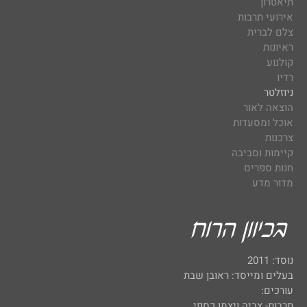
תיאטרון
אירועי תרבות
צלם לברית
ראיונות
קולנוע
רדיו
ניוזלטר
הוצאה לאור
אוכל ומסעדות
צרכנות
קיימות וסביבה
חנות ספרים
מדור מדע
נוסד: 2011
בעלים ומייסד: ראובן שבת
עורכים:
תרבות- צביה ויצמן כספי