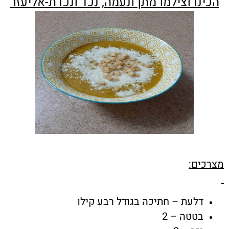
הכינו וצילמו מתן ונעמה, נכד ונכדת-אליעזר
מצרכים:
דלעת – חתיכה בגודל רבע קילו
בטטה – 2