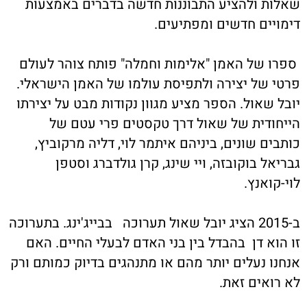
אלות ולהציע התבוננות חדשה בדברים באמצעות
ימויים חדשים ומפתיעים.
פרו של האמן "אלימות וחמלה" פותח צוהר לעולם
רטי של יצירה ולתפיסת עולמו של האמן הישראלי.
ובל שאול. הספר מציע מגוון נקודות מבט על יצירתו
ייחודית של שאול דרך טקסטים פרי עטם של
ותבים שונים, ביניהם איתמר לוי, דליה מרקוביץ,
בריאל בוקובזה, ויי שינג, קרן גולדברג וסטפן
וי-קואנץ.
ב-2015 הציג יובל שאול תערוכה בבייג'ינג. בתערוכה
ו הוא דן בהבדל בין בני האדם לבעלי החיים. האם
נחנו נעלים יותר מהם או מתנהגים בדיוק כמותם ורק
א רואים זאת.