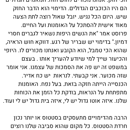
ם היו הכוכבים הגדולים. הדימוי הוא הדבר החזק
יש. היום הכל נגיש. יובל שאול רוצה לתת הצעה
אוד אישית להסתכל על האומנות ועל החיים.
רוסט אמר "את הנשים היפות נשאיר לגברים חסרי
מיון." בדימוי יש שבריר של רגע. דווקא חוש הראיה,
הוא הכי טמבל, הוא הקובע ואנחנו מכורים לו. היופי
הכיעור שייך למי שיודע להעריך אותו . בעצם
משפט זה יש פה את הסמכות של עצמנו. אני אומר
זה מכוער. אני קבעתי. לנראות יש כח אדיר.
כנסייה הייתה חזקה בזאת. בעל נפח. האומנות
תפתחת על הנראות, בודקת כל הזמן את הכוחות
לנו. איזה אוטו גדול יש לי, איזה בית גדול יש לי ועוד.
רבה מהדימויים מתעסקים בסטטוס או יותר נכון
רדת הסטטוס. כל מקום שהוא סביבה שלנו רוצים