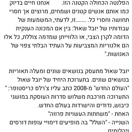
פלנטה הכחולה הקטנה הזו. אנחנו חיים בדיוק
מו אותם אנשים קטנים ושמחים, מרוצים אך חסרי
חושה וחסרי כל. .......זו, לדעתי, המשמעות של
בודותיו של יובל שאול: בין אם המכונה הענקית
דומה לקרן הצבי, או הלווייתן שמדמה צוללת, כל אלו
ם אלגוריות המצביעות על העתיד הבלתי צפוי של
אנושות."
ובל שאול מתעסק בנושאים שונים ומעלה תאוריות
נושאים שונים. בתערוכת היחיד של יובל שאול
"העולם החדש" מ-2008 כתב עליו צ'רלס כריסטופר: "
תערוכה מורכבת משלוש סדרות העוסקת במושגי
יבוש, נדודים והישרדות בעולם החדש.
אחת - "משחתות העשויות פרווה"
שנייה - "השלל" בה מופיעים דימויי עופות דורסים
יהלומים.