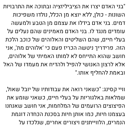
בני האדם יצרו את הציביליזציה ובתוכה את התרבויות
שונות - כולן, ללא יוצא מן הכלל, נולדו משפיכות
מים. בני אדם בידלו את עצמם מן הטבע ולמעשה
ומדים מנגד לו. בני האדם מאמינים שהם נעלים על
עלי חיים, שהם השליטים והאלוהים של כוכב הלכת
זה. פרידריך ניטשה הכריז פעם כי 'אלוהים מת', אני
ושב שהוא התייחס לא למותו האמיתי של אלוהים,
לא לרצון האנושי להפיל ולהדיח את מעמדו של האל
באמת להחליף אותו."
ויי קסינג: "כשאני רואה את עבודותיו של יובל שאול,
מלאות באלגוריות על בעלי חיים, כשאני שומע את
פיצוצים הרועמים של המלחמות, אני חושב שאנחנו
עצמנו חיות, כמו אותן חיות בסכנת הכחדה דוגמת
נמרים, הלווייתנים ויצורים אחרים, שנלכדו על