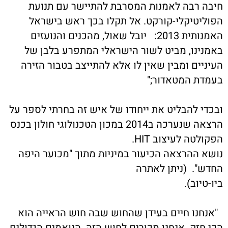
יבה רבה לאמנות המסרבת להתיישר עם תנועת
פוליטיקלי-קורקט. אל תקלו בכך ראש בישראל
האמנותית 2013: יובל שאול, מהכנים והנועזים
אמנינו, מביט לשור הישראלי המתפרע בלבן של
עיניים ומבין שאין לו אלא להתייצב בטבור הזירה
עמדת המטאדור;"
בכדי להבליט את ייחודו של איש זה בחרתי לספר על
הרצאה שנערכה ב2014 במכון הטכנולוגי חולון בכנס
קולטה לעיצוב HIT.
ושא ההרצאה הכיעור במיניות מתוך "מכוער היפה
חדש". (ניתן לאתרה
יו-טיוב).
אנחנו חיים בעידן שהחוש שבה חוש הראייה הוא
כי חזק. אנחנו מכורים לחוש הזה. הנואמים הגדולים