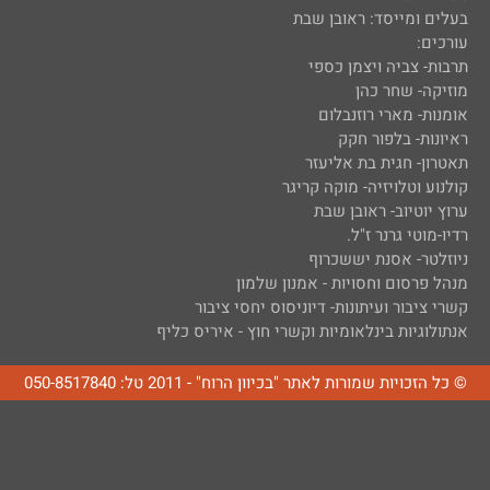
בעלים ומייסד: ראובן שבת
עורכים:
תרבות- צביה ויצמן כספי
מוזיקה- שחר כהן
אומנות- מארי רוזנבלום
ראיונות- בלפור חקק
תאטרון- חגית בת אליעזר
קולנוע וטלויזיה- מוקה קריגר
ערוץ יוטיוב- ראובן שבת
רדיו-מוטי גרנר ז"ל.
ניוזלטר- אסנת יששכרוף
מנהל פרסום וחסויות - אמנון שלמון
קשרי ציבור ועיתונות- דיוניסוס יחסי ציבור
אנתולוגיות בינלאומיות וקשרי חוץ - איריס כליף
© כל הזכויות שמורות לאתר "בכיוון הרוח" - 2011 טל: 050-8517840