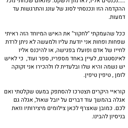
....נכנסים אליו, לארמון ולשקט. פתאום שכחתי מכל
הקדמה הזו ונכנסתי לסוג של עונג והתרגשות עד
מעות.
כל שהעמקתי "לחקור" את האיש המיוחד הזה ראיתי
פחות ופחות אני יודעת עליו ולמעשה לא ניתן לרדת
חייו של אדם ופועלו בפגישה, או להיכנס אליו
אינסטגרם, לעיין באחד מספריו, ספר ועוד, כי לאיש
ש נשמה והיא שלו ובלעדית לו ולהכירו אני זקוקה
מן , טיפין טיפין.
וראיי היקרים תצטרכו להסתפק במעט שקלטתי ואם
גלה בהמשך עוד דברים על יובל שאול, אגלה גם
כם. כמובן שאצרף לכאן צילומים מיצירותיו וזאת
יסיון להבינו.