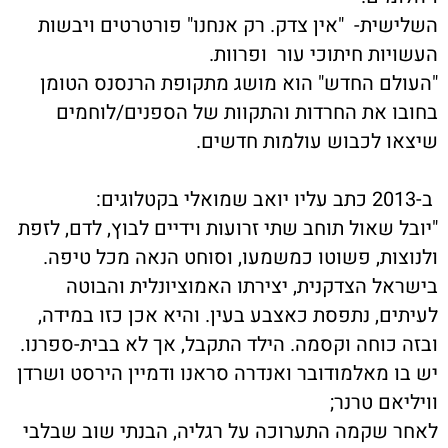
שלישית- "אין צדק. רק אנחנו" פורטרטים ויבשות
עשויות חיתוכי עור ופרוות.
העולם החדש" הוא מושג מתקופת הרנסנס הטומן
חובו את החרדות והתקוות של הספנים/לוחמים
יצאו לכבוש עולמות חדשים.
ו יואב שמואלי בקטלוגים:
יובל שאול תוחב שתי זרועות וידיים לבוץ, לדם, לזפת
לנוצות, פשוטו כמשמעו, וסוחט הנאה מכל טיפה.
ישראל הצדקנית, יצירתו האמוציונלית והבוטה
עיתים, נתפסת כאצבע בעין. והיא אכן כזו במידה,
בזה כוחה וקסמה. הילד התקבל, אך לא בבית-ספרנו.
ש בו מאלמודובר ואנדרה סראנו ודמיין הירסט ושרדן
ויליאם טרנר;
אחר שקמה התערוכה על רגליה, הבנתי שוב שבלבי