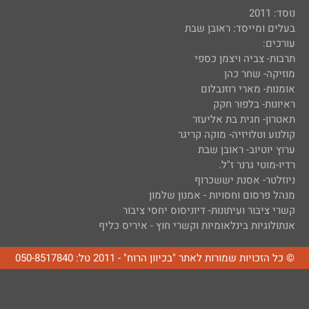
נוסד: 2011
בעלים ומייסד: ראובן שבת
עורכים:
תרבות- צביה ויצמן כספי
מוזיקה- שחר כהן
אומנות- מארי רוזנבלום
ראיונות- בלפור חקק
תאטרון- חגית בת אליעזר
קולנוע וטלויזיה- מוקה קריגר
ערוץ יוטיוב- ראובן שבת
רדיו-מוטי גרנר ז"ל.
ניוזלטר- אסנת יששכרוף
מנהל פרסום וחסויות - אמנון שלמון
קשרי ציבור ועיתונות- דיוניסוס יחסי ציבור
אנתולוגיות בינלאומיות וקשרי חוץ - איריס כליף
© כל הזכויות שמורות לאתר "בכיוון הרוח" - 2011 טל: 050-8517840