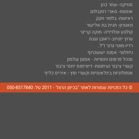
מוזיקה- שחר כהן
אומנות- מארי רוזנבלום
ראיונות- בלפור חקק
תאטרון- חגית בת אליעזר
קולנוע וטלויזיה- מוקה קריגר
ערוץ יוטיוב- ראובן שבת
רדיו-מוטי גרנר ז"ל.
ניוזלטר- אסנת יששכרוף
מנהל פרסום וחסויות - אמנון שלמון
קשרי ציבור ועיתונות- דיוניסוס יחסי ציבור
אנתולוגיות בינלאומיות וקשרי חוץ - איריס כליף
© כל הזכויות שמורות לאתר "בכיוון הרוח" - 2011 טל: 050-8517840