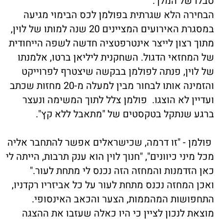
סבלו של המלך.
הבחירה הלא שגרתית בפולמן לכס הבימוי מגיעה
במסגרת האירועים המציינים 20 שנה למותו של לוין,
מתוך רצון לייצר אינטרפטציה חדשה לשפה הייחודית
של המחזאי הדגול. השחקנית ליליאן ברטו, אלמנתו
של לוין, פנתה לפולמן בבקשה שיצטרף לפרוייקט
והזמינה אותו לבחור מבין למעלה מ-20 מחזות שכתב
ועדיין לא הוצגו. פולמן צלל לתוך המשימה ונעצר
ברגע שנתקל בטקסטים של "מתאבל ללא קץ".
פולמן - "זו דרמה, שכישראלים אפשר להתחבר אליה
מכל מיני כיוונים", "חנוך לוין הוא ענק תרבות, הייתה לי
כאן הזדמנות והמחזה הזה נכנס לי מתחת לעור."
ואכן המחזה נכנס מתחת לעור על כל אביזריו רקדניו,
התחפושות המהממות, הצער והכאב האינסופי.
מוצאת לנכון לציין כי היו כאלה שעזבו את ההצגה