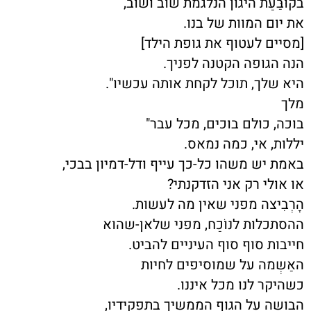
בקוּבַּעַת היגון הנלגמת שוב ושוב,
את יום המוות של בנו.
[מסיים לעטוף את גופת הילד]
הנה הגופה הקטנה לפניך.
היא שלך, תוכל לקחת אותה עכשיו".
מלך
בוכה, כולם בוכים, מכל עבר"
יללות, אי, כמה נמאס.
באמת יש משהו כל-כך עייף ודל-דמיון בבכי,
או אולי רק אני הזדקנתי?
הָרְבִיצה מפני שאין מה לעשות.
ההסתכלות לנוֹכַח, מפני שלאן-שהוא
חייבות סוף סוף העיניים להביט.
האַשְמה על שמוסיפים לחיות
כשהיקר לנו מכל איננו.
הבושה על הגוף הממשיך בתפקידיו,