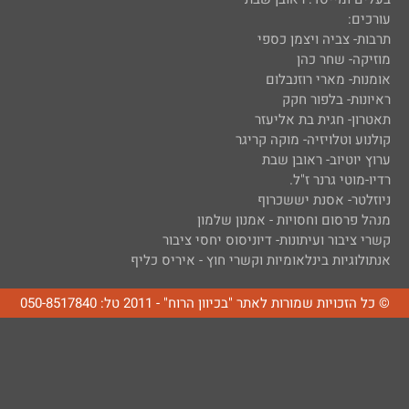
עורכים:
תרבות- צביה ויצמן כספי
מוזיקה- שחר כהן
אומנות- מארי רוזנבלום
ראיונות- בלפור חקק
תאטרון- חגית בת אליעזר
קולנוע וטלויזיה- מוקה קריגר
ערוץ יוטיוב- ראובן שבת
רדיו-מוטי גרנר ז"ל.
ניוזלטר- אסנת יששכרוף
מנהל פרסום וחסויות - אמנון שלמון
קשרי ציבור ועיתונות- דיוניסוס יחסי ציבור
אנתולוגיות בינלאומיות וקשרי חוץ - איריס כליף
© כל הזכויות שמורות לאתר "בכיוון הרוח" - 2011 טל: 050-8517840