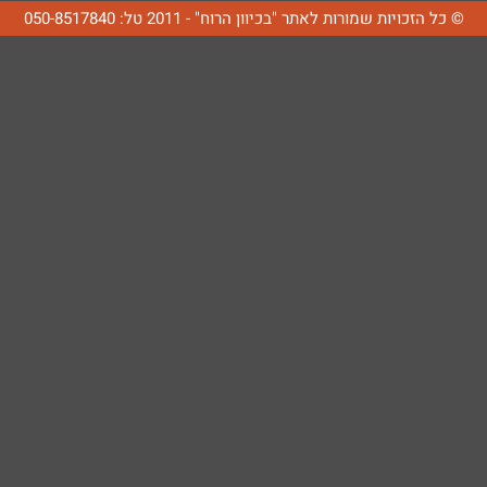
© כל הזכויות שמורות לאתר "בכיוון הרוח" - 2011 טל: 050-8517840