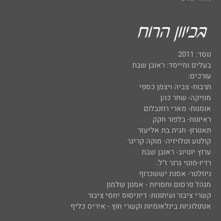
נוסד: 2011
בעלים ומייסד: ראובן שבת
עורכים:
תרבות- צביה ויצמן כספי
מוזיקה- שחר כהן
אומנות- מארי רוזנבלום
ראיונות- בלפור חקק
תאטרון- חגית בת אליעזר
קולנוע וטלויזיה- מוקה קריגר
ערוץ יוטיוב- ראובן שבת
רדיו-מוטי גרנר ז"ל.
ניוזלטר- אסנת יששכרוף
מנהל פרסום וחסויות - אמנון שלמון
קשרי ציבור ועיתונות- דיוניסוס יחסי ציבור
אנתולוגיות בינלאומיות וקשרי חוץ - איריס כליף