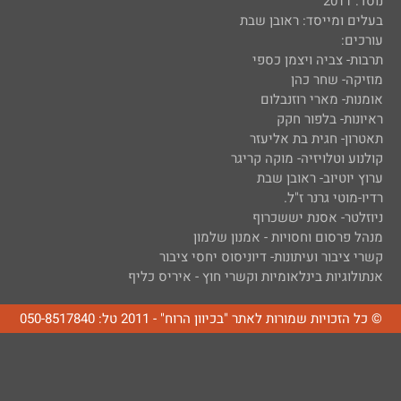
נוסד: 2011
בעלים ומייסד: ראובן שבת
עורכים:
תרבות- צביה ויצמן כספי
מוזיקה- שחר כהן
אומנות- מארי רוזנבלום
ראיונות- בלפור חקק
תאטרון- חגית בת אליעזר
קולנוע וטלויזיה- מוקה קריגר
ערוץ יוטיוב- ראובן שבת
רדיו-מוטי גרנר ז"ל.
ניוזלטר- אסנת יששכרוף
מנהל פרסום וחסויות - אמנון שלמון
קשרי ציבור ועיתונות- דיוניסוס יחסי ציבור
אנתולוגיות בינלאומיות וקשרי חוץ - איריס כליף
© כל הזכויות שמורות לאתר "בכיוון הרוח" - 2011 טל: 050-8517840