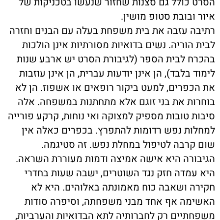
הסרט כולל גם סצנות שחזור שנעשו בטכניקות של
איור ובובת סטופ מושין.
רתיבה עזבה את בית משפחת בעלה עם הבנים וחזרה
לבית הוריה. נשים בדואיות מסורתיות אינן הולכות
בהכרח לבית הספר (לגיבורת הסרט יש ארבע שנות
לימוד בלבד), הן אינן יודעות עברית, הן אינן עוזבות
את הכפרים, למעט ביקור רופאים או אשפוז. הן לא
בוחרות את בני זוגם אלא מתחתנות במשפחה. אלה
סיבות טובות מספיק למצוקה ואי נוחות, קרקע פורייה
למחלות נפש רדומות להתפרץ. בכפרים כאלה אין
שום קרבה לטיפול במחלת נפש. זה סטיגמה.
הגיבורה היא אישה אמיצה ודמות מעוררת השראה.
היא עמדה חזק נגד השוטרים, ישבה שעות בחדרי
חקירה ושאבה כוח מאמונתה באלוהים. היא לא
האשימה אף אחד מבני משפחתה, וסיפרה סודות
משפחתיים רק לחברותיה לתא הבדואיות והערביות,