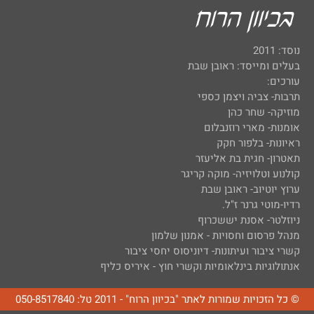
נוסד: 2011
בעלים ומייסד: ראובן שבת
עורכים:
תרבות- צביה ויצמן כספי
מוזיקה- שחר כהן
אומנות- מארי רוזנבלום
ראיונות- בלפור חקק
תאטרון- חגית בת אליעזר
קולנוע וטלויזיה- מוקה קריגר
ערוץ יוטיוב- ראובן שבת
רדיו-מוטי גרנר ז"ל.
ניוזלטר- אסנת יששכרוף
מנהל פרסום וחסויות - אמנון שלמון
קשרי ציבור ועיתונות- דיוניסוס יחסי ציבור
אנתולוגיות בינלאומיות וקשרי חוץ - איריס כליף
© כל הזכויות שמורות לאתר "בכיוון הרוח" - 2011 טל: 050-8517840