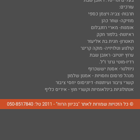
בעלים ומייסד: ראובן שבת
עורכים:
תרבות- צביה ויצמן כספי
מוזיקה- שחר כהן
אומנות- מארי רוזנבלום
ראיונות- בלפור חקק
תאטרון- חגית בת אליעזר
קולנוע וטלויזיה- מוקה קריגר
ערוץ יוטיוב- ראובן שבת
רדיו-מוטי גרנר ז"ל.
ניוזלטר- אסנת יששכרוף
מנהל פרסום וחסויות - אמנון שלמון
קשרי ציבור ועיתונות- דיוניסוס יחסי ציבור
אנתולוגיות בינלאומיות וקשרי חוץ - איריס כליף
© כל הזכויות שמורות לאתר "בכיוון הרוח" - 2011 טל: 050-8517840