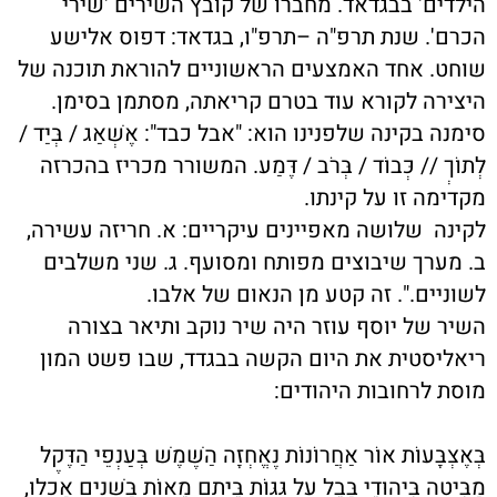
הילדים' בבגדאד. מחברו של קובץ השירים 'שירי
הכרם'. שנת תרפ"ה –תרפ"ו, בגדאד: דפוס אלישע
שוחט. אחד האמצעים הראשוניים להוראת תוכנה של
היצירה לקורא עוד בטרם קריאתה, מסתמן בסימן.
סימנה בקינה שלפנינו הוא: "אבל כבד": אֶשְׁאַג / בְּיַד /
לְתוֹךְ // כְּבוֹד / בְּרֹב / דֶּמַע. המשורר מכריז בהכרזה
מקדימה זו על קינתו.
לקינה שלושה מאפיינים עיקריים: א. חריזה עשירה,
ב. מערך שיבוצים מפותח ומסועף. ג. שני משלבים
לשוניים.". זה קטע מן הנאום של אלבו.
השיר של יוסף עוזר היה שיר נוקב ותיאר בצורה
ריאליסטית את היום הקשה בבגדד, שבו פשט המון
מוסת לרחובות היהודים:
בְּאֶצְבָּעוֹת אוֹר אַחֲרוֹנוֹת נֶאֱחְזָה הַשֶּׁמֶשׁ בְּעַנְפֵי הַדֶּקֶל
מַבִּיטָה בִּיהוּדֵי בָּבֶל עַל גַּגּוֹת בֵּיתָם מֵאוֹת בַּשָּׁנִים אָכְלוּ,