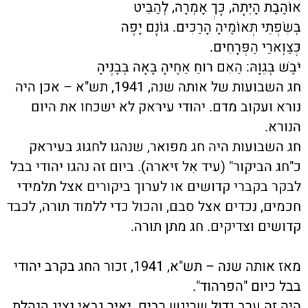
אוֹהֶבֶת הָיְתָה, כָּךְ אָמְרָה, לְהַבִּיט
בְּשִׂפְתֵי תְּאוֹמֶיהָ הָרַכִּים. גּוֹנָם יָפֶה
כְּצַוְּארַי הַפְּרָחִים.
יֹבֶשׁ בְּגֵוָהּ: הַאִם רוּחַ אַחֶיהָ בָּאָה בְּבָנֶיהָ
חג השבועות של אותה שנה, 1941, תש"א – אכן היה
נורא ועקוב מדם. יהודי עיראק לא ישכחו את היום
הנורא.
חג השבועות היה חג מפואר, שנהגו לחגוג בעיראק
כ"חג הביקור" (עיד אִל זיארה). ביום זה נהגו יהודי בבל
לבקר בקברי קדושים או לערוך ביקורים אצל תלמידי
חכמים, נכדים אצל סבם, והכול כדי ללמוד תורה, לכבד
קדושים וצדיקים. חג מתן תורה.
מאז אותה שנה – תש"א, 1941, זכור החג בקרב יהודי
בבל כיום "הפרהוּד".
היה זה ערב גדול שריגש רבים. יאיר גבאי נציג הנהלת