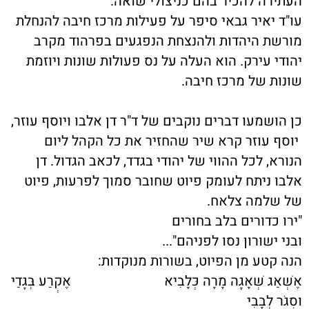
העתירה להכיר בהם כניצולי שואה.
עו"ד יאיר גבאי סיפר על פעילות מרכז חיבה להנחלת
מורשת היהדות ולהנצחת הנפגעים בפרהוד מקרב
יהודי עירק. הוא העלה על נס פעולות שונות ויוזמת
שונות של מרכז חיבה.
כן הושמעו דברים נוקבים של ד"ר דן אלבו ויוסף עוזר,
יוסף עוזר קרא שיר שהחזיר את כל הקהל ליום
הנורא, לכל ההווי של יהודי בגדד, לכאב הגדול. דן
אלבו ניתח לעומק פיוט שחובר סמוך לפרעות, פיוט
של שלמה צלאח.
"ירו כדורים בלב בחורים
ובני ישורון נסו לפניהם"...
הנה קטע מן הפיוט, בשורות מנוקדות:
אֶשְׁאַג שְׁאָגָה מָרָה כְּלָבִיא אֶקְרַע בְּגָדַי
וּסְגֹר לְבָבִי