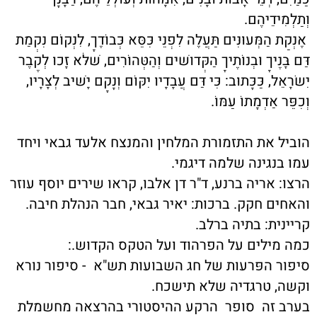
וְתַלְמִידֵיהֶם.
אֶנְקַת הַמְּעוּנִּים תַּעֲלֶה לִפְנֵי כִּסֵּא כְּבוֹדֶךָ, לִנְקוֹם נִקְמַת
דַּם בָּנֶיךָ וּבְנוֹתֶיךָ הַקְּדושׁים וְהַטְּהוֹרִים, שׁלֹּא זָכוּ לְקֶבֶר
יִשׂרָאֵל, כַּכָּתוּב: כִּי דַּם עֲבָדָיו יִקּוֹם וְנָקָם יָשׁיב לְצָרָיו,
וְכִפֵּר אַדְמָתוֹ עַמּוֹ.
הוביל את התזמורת המלחין והמנצח אלעד גבאי ויחד
עמו בנגינה שלמה דיגמי.
הרצו: אריה ברנע, ד"ר דן אלבו, קראו שירים יוסף עוזר
והאחים חקק. ברכות: יאיר גבאי, חבר הנהלת חיבה.
קריינית: בתיה ברלב.
כמה מילים על הפרהוד ועל הטקס הקדוש.:
סיפור הפּרעות של חג השבועות תש"א - סיפור נורא
וקשה, טרגדיה שלא תישכח.
בערב זה סופר הרקע ההיסטורי בהרצאה מחשמלת