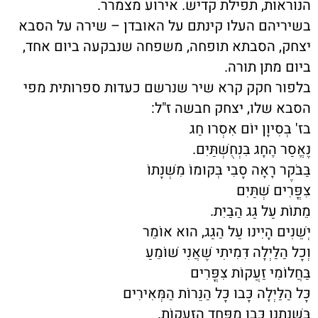
הנוראות, תפילת קדיש. אירוע מצמרר.
בשיריהם העלו קינתם על האובדן – שירה על הסבא
יצחק, הסבתא תופחה, משפחה שנבקעה ביום אחד,
ביום מתן תורה.
בלפור חקק קרא שיר שנרשם כעדות ספרותית מפי
הסבא שלו, יצחק חבשה ז"ל:
בז' בְּסִיוָן יוֹם אִסְרוּ חַג
נֶאֱסַר הֶחָג בִּנְחֻשְׁתַּיִם.
בַּבֹּקֶר רָאָה סָבִי בְּקוּמוֹ מִשְּׁנָתוֹ
צִפֳּרִים שְׁתַּיִם
מֵתוֹת עַל גַּג הַבַּיִת.
יְשֵׁנִים הָיִינוּ עַל הַגַּג, הוּא אוֹמֵר
וְכָל הַלַּיְלָה דִּמִיתִי שֶׁאֲנִי שׁוֹמֵעַ
בַּחֲלוֹמִי זַעֲקוֹת צִפֳּרִים
כָּל הַלַּיְלָה כָּבוּ כָּל הַנֵּרוֹת הַמְּאִירִים
בִּשְׁנָתֵנוּ כָּבוּ מִפַּחַד הַזְּעָקוֹת.