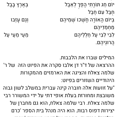
יוֹם חַג תּוֹרָתִי הָפַךְ לְאֵבֶל בְּאֶרֶץ בָּבֶל
חֻבַּל עִם חֶבֶל
בְּיוֹם הָאוֹרָה חָשְׁכוּ שְׁמֵיהֶם וְגַם עָזְבוּ
מַחְמַדֵיהֶם
לִבִּי לִבִּי עַל חַלְלֵיהֶם מֵעַי מֵעַי עַל
הֲרוּגֵיהֶם.
המילים שברו את הלבבות.
ההרצאה של ד"ר דן אלבו סקרה את הפיוט הזה של ר'
שלמה צאלח והציגה את הארמזים מהמקורות
היהודיים השזורים בפיוט:
"על זוועות אלה חוברה קינה עברית במשלב לשון גבוה
משובצת ומחורזת בעלת אופי דתי על ידי המשורר רבי
שלמה צאלח. רבי שלמה צאלח, הוא גם מחברן של
יצירות דפוס רבות. הוא היה מנהל בית הספר 'כרם