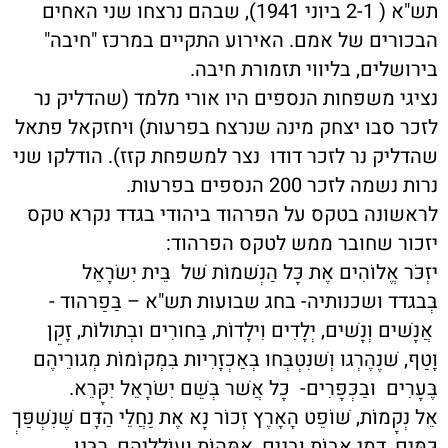
תש"א ( 2-1 ביוני 1941), שבהם נרצחו שני האחים
הבכורים של אמם. האירוע התקיים במרכז "חיבה"
בירושלים, בליווי תזמורת חיבה.
נציגי משפחות הנספים היו אורי מלמד (שהדליק נר
לזכר סבו יצחק מינה שנרצח בפרעות) ויחזקאל פתאל
שהדליק נר לזכר דודו נצר למשפחת קזז). הודלקו שני
נרות נשמה לזכר 200 הנספים בפרעות.
לראשונה בטקס על הפרהוד ביהודי בגדד נקרא טקס
יזכור שחובר ממש לטקס הפרהוד:
יזְכֹּר אֱלוֹהִים אֶת כָּל הַנְשׁמוֹת שׁל בֵּית יִשׂרָאֵל
בְּבגדד ושכנותיה- בחג שבועות תש"א – בַּפַרהוּד -
אֲנָשׁים וְנָשׁים, יְלָדִים וִילָדוֹת, בַּחוּרִים וּבְתוּלוֹת, זָקֵן
וָטַף, שׁנֶהֶרְגוּ וְשׁנִּטְבְּחוּ בְּאַכְזָרִיּוּת בִּמְקוֹמוֹת מְגוּרֵיהֶם
בֶּעָרִים וּבַכְּפָרִים- כָּל אֲשׁר בְּשֵׁם יִשׂרָאֵל יִקָּרֵא.
אֵל נְקָמוֹת, שׁוֹפֵט הָאָרֶץ זְכוֹר נָא אֶת נַחֲלֵי הַדָּם שֶׁנִּשְׁפַּךְ
כַּמַּיִם, דְמֵי אָבוֹת וּבָנִים, אִמָּהוֹת וְעוֹלְלֵיהֶם, רַבָּנָן