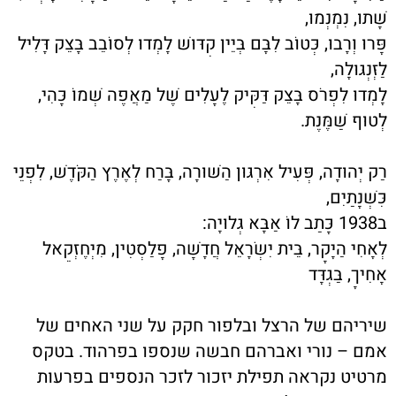
שָׁתוּ, נִמְנְמוּ,
פָּרוּ וְרָבוּ, כְּטוֹב לִבָּם בְּיֵין קִדּוּשׁ לָמְדוּ לְסוֹבֵב בָּצֵק דָּלִיל
לַזְּנְגּוּלָה,
לָמְדוּ לִפְרֹס בָּצֵק דַּקִּיק לֶעָלִים שֶׁל מַאֲפֶה שְׁמוֹ כָּהִי,
לְטוּף שַׁמֶּנֶת.
רַק יְהוּדָה, פְּעִיל אִרְגּוּן הַשּׁוּרָה, בָּרַח לְאֶרֶץ הַקֹּדֶשׁ, לִפְנֵי
כִּשְׁנָתַיִם,
ב1938 כָּתַב לוֹ אַבָּא גְּלוּיָה:
לְאָחִי הַיָּקָר, בֵּית יִשְׂרָאֵל חֲדָשָׁה, פָלַסְטִין, מִיְּחֶזְקֵאל
אָחִיךָ, בַּגְדָּד
שיריהם של הרצל ובלפור חקק על שני האחים של
אמם – נורי ואברהם חבשה שנספו בפרהוד. בטקס
מרטיט נקראה תפילת יזכור לזכר הנספים בפרעות