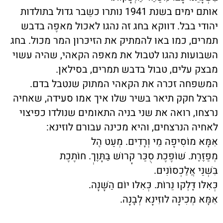
אותם ימים בשנת 1941 נותרו כשֵבר גדול בתולדות
יהודי בבל. דווקא בחג זה נהגו לאכול מאפֶה בדבש
תמרים, כמו באוּ להמתיק את הזיכּרון המר מכול. בחג
השבועות נהגו לטבול את מאפה הקאהי, שהיה עשוי
מבצק עלים, טבול בדבש תמרים, בסילאן.
המשפחה זכרה את הקאהי המתוק שנטבל בדם.
הרצל חקק תיאר בשיר שלו איך אמו סעידה, שאחיה
נרצחו, רואה את שני בניה התאומים שנולדו כפיצוי
לאחיה הנרצחים, והיא מכינה עבורם לוזינא:
אִמָּא מוֹסִיפָה מֵי וְרָדִים. מְעַט הֶל
מְפַזֶּרֶת. שׁוֹפֶכֶת סֻכַּר קָרוּשׁ בַּתָּוֶךְ. חוֹתֶכֶת
בִּשְׁנֵי אֲלַכְסוֹנִים.
כְּאִלּוּ דָּלְקוּ נֵרוֹת. כְּאִלּוּ יוֹם הַשָּׁנָה.
אִמָּא מְכִינָה לוּזִינָא לְבָנָה.