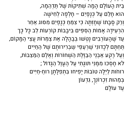
בֵּית הָעוֹלָם הָמָה שְׁתִיקוֹת שֶׁל תַּדְהֵמָה,
הוּא חָלַם עַל כְּנָפַיִם – חָלְפָה לְחִישָׁה
וְרַק סָבָתוֹ שֶׁחָזְתָה כִּי צִמֵּחַ כְּנָפַיִם מִסּוּג אַחֵר
הִרְעִידָה אָמוֹת הַסִּפִּים בִּיבָבוֹת קוֹרְעוֹת לֵב כָּל כָּך
עַד שֶׁהָעוֹרְבִים נָטְשׁוּ בְּבֶהָלָה אֶת צַמְּרוֹת עֲצֵי הַמָּקוֹם,
תַּחְתָּם לְכָדוּנִי שַׁרְעַפֵּי שַבְרִירוּתָם שֶׁל הַחַיִּים
וְעַל רֶקַע אַבְנֵי הַבַּזֶּלֶת הַשְׁחוֹרוֹת וְאֶלֶם הַמַּצֵּבוֹת,
לֹא חָסְכוּ מִמֶּנִּי תּוּגָתִי עַל הֶעָוֶל הַגָּדוֹל ;
רוּחֹות לַיְלָה טוֹבוֹת יָפִיחוּ בִּתְפִלָּתָן רוּחַ-חַיִּים
בְּמַהוּת זִכְרוֹנְךָ, גִּדְעוֹן
עַד עוֹלָם