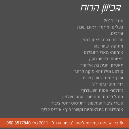
נוסד: 2011
בעלים ומייסד: ראובן שבת
עורכים:
תרבות- צביה ויצמן כספי
מוזיקה- שחר כהן
אומנות- מארי רוזנבלום
ראיונות- בלפור חקק
תאטרון- חגית בת אליעזר
קולנוע וטלויזיה- מוקה קריגר
ערוץ יוטיוב- ראובן שבת
רדיו-מוטי גרנר ז"ל.
ניוזלטר- אסנת יששכרוף
מנהל פרסום וחסויות - אמנון שלמון
קשרי ציבור ועיתונות- דיוניסוס יחסי ציבור
אנתולוגיות בינלאומיות וקשרי חוץ - איריס כליף
© כל הזכויות שמורות לאתר "בכיוון הרוח" - 2011 טל: 050-8517840