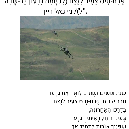
פֶּרַח-טַיִס צָעִיר לַנֶּצַח (לְנִשְׁמַת גִּדְעוֹן בַּר-שָׂדֶה
ז"ל)/ מיכאל רייך
שְׁנַת שִׂשִׁים וּשְׁתַיִם לִוְּתָּה אֶת גִּדְעוֹן
חֲבֵר יַלְדוּת, פֶּרַח-טַיִס צָעִיר לַנֶּצַח
בְּדַרְכּוֹ הָאַחֲרוֹנָה;
בְּעֵינֵי רוּחִי, רְאִיתִיךָ גִּדְעוֹן
שֶׁפָּנֶיךָ אוֹרוֹת כְּתָמִיד אַךְ