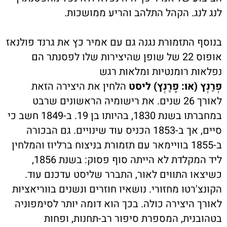
לנג לנג. הקהל התלהב והריע ממושכות.
בנוסף התזמורת נגנה גם עם אמיר כץ את גרנד פולנאז
אופוס 22 של שופן שהיצירות שלו לפסנתר הם
נפלאות רומנטיות ומלאות רגש
פְרַנְץ (או: פֶרֶנְץ) ליסט
הלחין את היצירה הזאת
לאורך 26 שנים. את רישומיה הראשונים שרבט
במחברתו בשנת 1830, בהיותו בן 19. ב-1849 חשב כי
סיים, אך ב-1853 הכניס עוד שינויים. גם הבכורה
ב-1855 בוויימאר עם תזמורת בניצוח ברליוז והמלחין
ליד המקלדת לא הייתה סוף פסוק: בשנת 1856,
כשיצאו התווים לאור, התברר שליסט עדכנם עוד.
הקונצ'רטו מחזורי. נושאיו חוזרים ונשנים בווריאציות
לאורך היצירה כולה. בכך הוא דומה יותר לסימפוניה
בטהובנית, המספרת סיפור רב-תחנות, ופחות