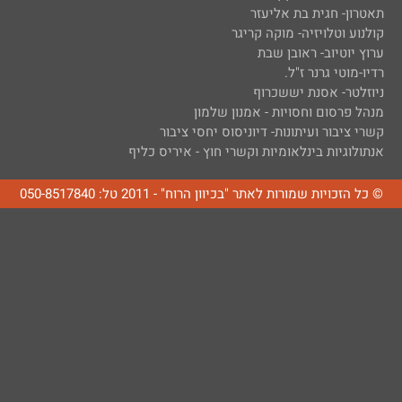
תאטרון- חגית בת אליעזר
קולנוע וטלויזיה- מוקה קריגר
ערוץ יוטיוב- ראובן שבת
רדיו-מוטי גרנר ז"ל.
ניוזלטר- אסנת יששכרוף
מנהל פרסום וחסויות - אמנון שלמון
קשרי ציבור ועיתונות- דיוניסוס יחסי ציבור
אנתולוגיות בינלאומיות וקשרי חוץ - איריס כליף
© כל הזכויות שמורות לאתר "בכיוון הרוח" - 2011 טל: 050-8517840