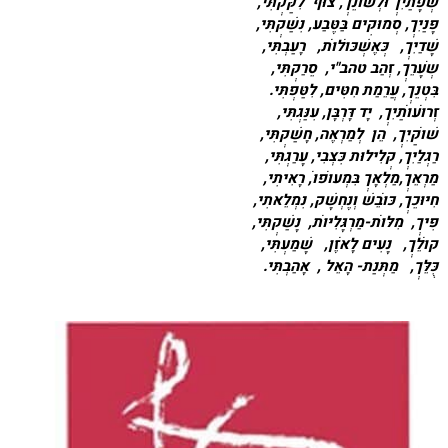
שְׂפָתַיִךְ וּלְשׁוֹנֵךְ, צוּף לִקַּקְתִּי,
פָּנַיִךְ, סְמוּקִים בַּטֶּבַע, נִשַּׁקְתִּי,
שָׁדַיִךְ, כְּאֶשְׁכּוֹלוֹת, רָעַבְתִּי,
שְׂעָרֵךְ, זְהַב טהב"י, סֵרַקְתִּי,
בִּטְנֵךְ, עֲרֵמַת חִטִּים, לִטַּפְתִּי.
זְרוֹעוֹתַיִךְ, יָד דָּרְבָּן, עִנַּגְתִּי,
שׁוֹקַיִךְ, הֵן לְמַרְאֶה, חָשַׁקְתִּי,
רַגְלַיִךְ, קְלִילוּת כִּצְבִי, עָרַגְתִּי,
מַרְאֵךְ,מַלְאָךְ בִּמְעוֹפוֹ, רָאִיתִי,
חִיּוּכֵךְ, כּוֹבֵשׁ וְנֶחְשָׁק, נִמְלֵאתִי,
פִּיךְ, מִלּוֹת-מַרְגָּלִיּוֹת, נָשַׁקְתִּי,
קוֹלֵךְ, נָעִים לָאֹזֶן, שָׁמַעְתִּי,
כֻּלֵּךְ, מַתְּנַת- הָאֵל , אָהַבְתִּי.