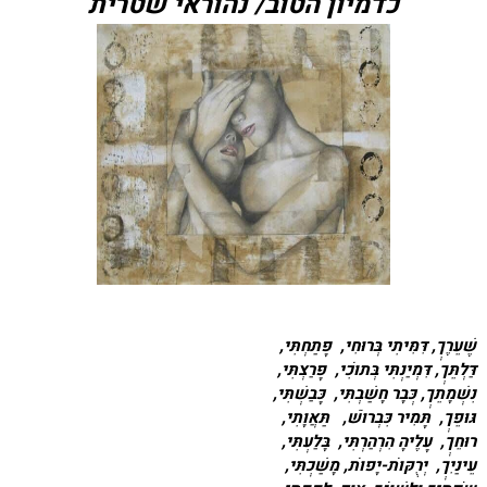
כדמיון הטוב/ נהוראי שטרית
שֶׁעֵרֶךְ, דִּמִּיתִי בְּרוּחִי, פָּתַחְתִּי,
דַּלְתֵּךְ, דִּמְיַנְתִּי בְּתוֹכִי, פָּרַצְתִּי,
נִשְׁמָתֵךְ, כְּבָר חָשַׁבְתִּי, כָּבַשְׁתִּי,
גּוּפֵךְ, תָּמִיר כִּבְרוֹשׁ, תַּאֲוָתִי,
רוּחֵךְ, עָלֶיהָ הִרְהַרְתִּי, בָּלַעְתִּי,
עֵינַיִךְ, יְרֻקּוֹת-יָפוֹת, מָשַׁכְתִּי,