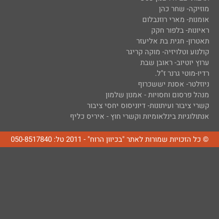
מוזיקה- שחר כהן
אומנות- מארי רוזנבלום
ראיונות- בלפור חקק
תאטרון- חגית בת אליעזר
קולנוע וטלויזיה- מוקה קריגר
ערוץ יוטיוב- ראובן שבת
רדיו-מוטי גרנר ז"ל.
ניוזלטר- אסנת יששכרוף
מנהל פרסום וחסויות - אמנון שלמון
קשרי ציבור ועיתונות- דיוניסוס יחסי ציבור
אנתולוגיות בינלאומיות וקשרי חוץ - איריס כליף
© כל הזכויות שמורות לאתר "בכיוון הרוח" - 2011 טל: 050-8517840