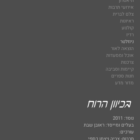
תיאטרון
אירועי תרבות
צלם לברית
ראיונות
קולנוע
רדיו
ניוזלטר
הוצאה לאור
אוכל ומסעדות
צרכנות
קיימות וסביבה
חנות ספרים
מדור מדע
נוסד: 2011
בעלים ומייסד: ראובן שבת
עורכים:
תרבות- צביה ויצמן כספי