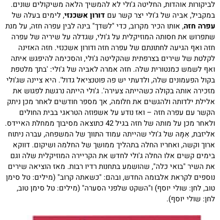
לביקורות אוהדות, החליטה ג'ולי לא להמשיך הלאה משיקולים שונים.
במקביל, אביה של ג'ולי יצר קשר עם
דורון אשכנזי
, לימים בעלה של
עפרה חזה
, אותו הכיר מקרוב, כדי "לשדך" בינה לבין עפרה חזה, על מנת
שתפרוש את חסותה המוזיקלית על ג'ולי, שגדלה על שיריה של עפרה
חזה ואף הגיעה לחתונתם של עפרה חזה ודורון אשכנזי. חזה האזינה
לקלטת של שירים בצרפתית שהקליטה ג'ולי, והסכימה להיפגש איתה
ואף לשמש כמנטורית שלה. חזה אמרה לאביה של ג'ולי: 'בתך מלטפת
בקול הפעמונים שלה, ולדעתי יש פה פוטנציאל גדול'. היא ציינה שג'ולי
מזכירה אותה בקולה כשהייתה צעירה'. ג'ולי הייתה נרגשת לפגוש את
אלילת ילדותה ולהגשים את חלומה, אך מספר חודשים לאחר מכן ניתק
הקשר עם עפרה חזה – ואז נודע על אשפוזה הטראגי בבית החולים
ולאחר מכן על מותה של חזה בגיל 42 כתוצאה מסיבוך ממחלת האיידס.
אליזבת, אִמָּהּ של ג'ולי שהייתה עמוד התווך של המשפחה, עברה ניתוח
ארוך וקשה, ואחריו החלה בתהליך ממושך של החלמה ושיקום. דווקא
בימים קשים אלו החלה ג'ולי לחדש את הקריירה המוזיקלית שלה וגם
את השיר "בואי כלה", שהושמע בתחנות רדיו רבות. מאז הוציאה שירים
נוספים לקראת אלבומה החדש, ובהם: "כשאתה קרוב" (מילים: טל סימן
טוב, לחן: שולי יוסף) ו"השקט שלפני הסערה" (מילים: טל סימן טוב,
לחן: שולי יוסף).