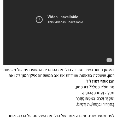
בפזמון החוזר בשיר מזכירה ג'ולי את הטרגדיה המשפחתית של משפחת
רמון, ששכלה בתאונות אוויריות את אב המשפחה
אילן רמון
ז"ל ואת
הבן
אסף רמון
ז"ל:
מָה חוֹלֵל הֶחָלָל? רַע-הָמוֹן,
מְכַלֶּה זַעֲמוֹ בַּאֲהוּבֶיהָ
וּמְפַזֵּר זִכְרָם בָּאַטְמוֹסְפֵרָה
בְּסִחְרוּר וּבִתְחוּשַׁת וֶרְטִיגוֹ.
לפני מספר שנים איבדה אִמָּהּ של ג'ולי את השליטה על הרכב, אותו