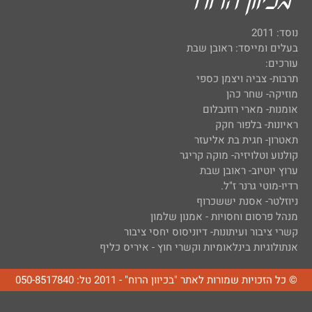
נוסד: 2011
בעלים ומייסד: ראובן שבת
עורכים:
תרבות- צביה ויצמן כספי
מוזיקה- שחר כהן
אומנות- מארי רוזנבלום
ראיונות- בלפור חקק
תאטרון- חגית בת אליעזר
קולנוע וטלויזיה- מוקה קריגר
ערוץ יוטיוב- ראובן שבת
רדיו-מוטי גרנר ז"ל.
ניוזלטר- אסנת יששכרוף
מנהל פרסום וחסויות - אמנון שלמון
קשרי ציבור ועיתונות- דיוניסוס יחסי ציבור
אנתולוגיות בינלאומיות וקשרי חוץ - איריס כליף
© כל הזכויות שמורות לאתר "בכיוון הרוח" - 2011 טל: 050-8517840