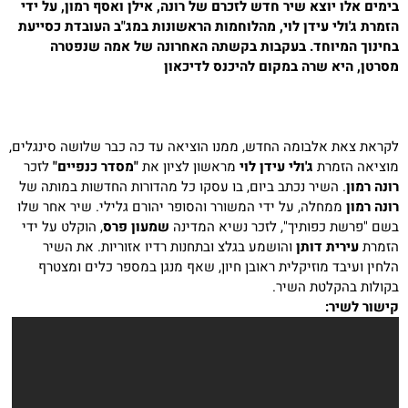
בימים אלו יוצא שיר חדש לזכרם של רונה, אילן ואסף רמון, על ידי
הזמרת ג'ולי עידן לוי, מהלוחמות הראשונות במג"ב העובדת כסייעת
בחינוך המיוחד. בעקבות בקשתה האחרונה של אמה שנפטרה
מסרטן, היא שרה במקום להיכנס לדיכאון
לקראת צאת אלבומה החדש, ממנו הוציאה עד כה כבר שלושה סינגלים,
מוציאה הזמרת
ג'ולי עידן לוי
מראשון לציון את
"מסדר כנפיים"
לזכר
רונה רמון
. השיר נכתב ביום, בו עסקו כל מהדורות החדשות במותה של
רונה רמון
ממחלה, על ידי המשורר והסופר יהורם גלילי. שיר אחר שלו
בשם "פרשת כפותיך", לזכר נשיא המדינה
שמעון פרס
, הוקלט על ידי
הזמרת
עירית דותן
והושמע בגלצ ובתחנות רדיו אזוריות. את השיר
הלחין ועיבד מוזיקלית ראובן חיון, שאף מנגן במספר כלים ומצטרף
בקולות בהקלטת השיר.
קישור לשיר: