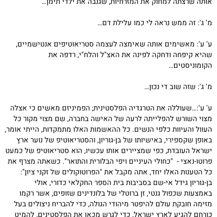
אותה שרצתה למחוק את המזרחיות, שגנבה את ילדי תימן…
מ' ג': זה ממש נראה לי כמו עלילת דם…
ע' ע': מאשימים אותה שאימצה לעצמה סטריאוטיפים אנטישמיים,
שהיא קיפחה ודחקה לפינה את האצ"ל והלח"י, רדפה את
הקומוניסטים…
מ' ג': שזה שוב די נכון…
ע' ע':…שעוללה את הטרגדיה הפלסטינית; הפמיניזם מאשים כי אצלה
מצוי השורש להפלייתה לרעה של האישה בחברה, שם מצוי מקור כל
העוול והעיוות כלפי הנשים. כל ההאשמות האלו מתמקדות, הייתי אומר,
באופן שקספירי, באישיותו של בן-גוריון, והסטריאוטיפ של נוער ארץ
ישראל העובדת, כפי שמציירים אותו עכשיו, הוא סטריאוטיפ של כמעט
פרוטו-נאצי - "כחולי העיניים ויפי הבלורית והתואר". כשאתה מצרף את
כל הטענות האלו יחד, אתה מקבל את "הפרוטוקולים של זקני ציון":
בן-גוריון גידל אי-שם בסביבות בית
הספר החקלאי כדורי, אולי
באמצעות שכפול גנטי, זן ברוטלי של בלונדינים שזופים, אשר רקמו
מזימה חובקת עולם להיפטר מיהודי הגולה, כדי להבריח ניצולים בעל
כורחם להגיע לארץ ישראל, כדי לגרש מכאן את הפלסטינים, להמיט