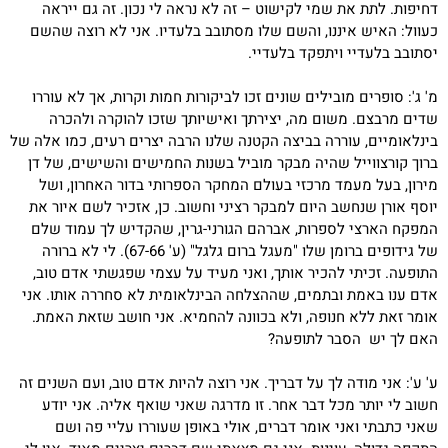
דחיפות. לתת את שמי לקישוט – זה לא נראה לי נכון. זה גם ייראה
כעוול: האיש איננו, והשם שלו מסתובב בלעדיו. אני לא רוצה שהשם
יסתובב בלעדיי ויתפקד בלעדיי.
מ' ג': סופרים מובילים שונים זכו לביקורות חמות וקרות, אך לא עוררו
שדים מרבצם. משום מה, יצירתך ואישיותך שזכו להוקרה ולהכרה
בינלאומיים, עוררה בביצה הקטנה שלנו הרבה יצרים רעים, כמו אלה של
ברוך קורצווייל שהיה מבקר מוביל בשנות החמישים והשישים, של דן
מירון, בעל מעמד מרכזי בעולם המחקר הספרותי בדור האחרון, ושל
יוסף אורן שנחשב היום למבקר רציני וחשוב. כן, אזכיר לשם איור את
המפקח הארצי לספרות, אברהם הגורני-גרין, שהקדיש לך עמוד שלם
של גידופים ברומן שלו "מעגל ברום גלגל" (ע' 67-66). לי לא ברורה
התופעה. זכיתי להכיר אותך, ואני מעיד על עצמי שפגשתי אדם טוב,
אדם ענו באמת ובתמים, שההצלחה הבינלאומית לא סחררה אותו. אני
אומר זאת ללא חנופה, ולא בכוונה להחמיא. אני חושב שזאת האמת.
האם לך יש הסבר לתופעה?
ע' ע': אני מודה לך על דבריך. אני רוצה להיות אדם טוב, ועם השנים זה
חשוב לי יותר מכל דבר אחר. זו מדרגה שאני שואף אליה. אני יודע
שאני כתבתי ואני אומר דברים, אולי באופן שעוררו עליי פה ושם