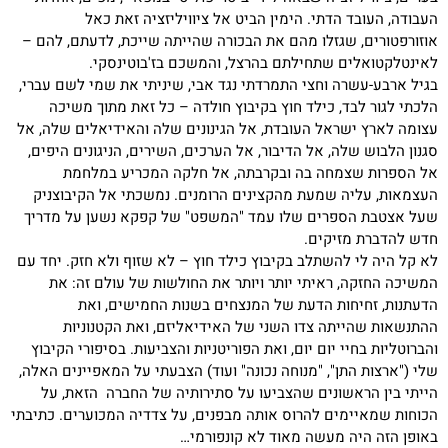
העבודה, העובד הדתי. הימין הביט אל ציוויליזציה זאת כאל
אוזורפטורים, שגזלו מהם את הבכורה שהייתה שייכת, לדעתם, להם –
לאינטלקטואלים שתחילתם בהרצל, והמשכם בז'בוטינסקי.
בגיל ארבע-עשרה וחצי התמרדתי נגד אבי, שיניתי את שמי לשם עברי,
הלכתי לגור לבד, כילד חוץ בקיבוץ חולדה – כל זאת מתוך משיכה
עצומה לארץ ישראל העובדת, אל הגינונים שלה והאידיאלים שלה, אל
סגנון הלבוש שלה, אל הדיבור, אל הערכים, השירים, הניגונים היפים,
אל הספרות שצמחה בה ובקרבתה, אל חלקה המכריע במלחמת
העצמאות, עליה שמעת מהקצינים הרומנים. נמשכתי אל הקיבוצניק
שעל אצטבת הספרים שלו עמד "המשפט" של קפקא נשען על מדריך
חדש להדברת מזיקים.
לא קל היה לי להשתלב בקיבוץ כילד חוץ – לא שזוף ולא חזק. יחד עם
המשיכה החזקה, ראיתי יותר ויותר את החולשות של עולם זה: את
הדעתנות, זחיחות הדעת של המנצחים בשנות החמישים, ואת
ההתנשאות שהייתה צדו השני של האידיאליזם, ואת הקטנוניות
והברוטליות בחיי יום יום, ואת הפוריטניות והצביעות. בסיפורי הקיבוץ
שלי ("ארצות התן", "מנוחה נכונה" ועוד) הצבעתי על המאפיינים האלה,
הייתי בין הראשונים שהצביעו על סתירותיה של החברה הזאת, על
הכוחות שמאיימים להרוס אותה מבפנים, על צדדיה המכוערים. כתיבתי
באופן הזה היה מעשה מאוד לא קונפורמי…