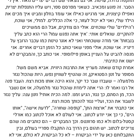
התקפה גדולה, עוינות. אני גם מצאתי שם דברים יצריים מאוד. אין לי
הסבר. זה פוגע ומכאיב. כשאני מפרסם ספר, ויש עליו התנפלות יצרית,
ואפילו קיצונית, אני מרגיש כאילו אני עומד בחלון ומביט איך מכים את
הילד שלי, ואני לא יכול לעזור, כי אלה הכללים. למזלי, אני שוכח,
ו"הילדים" שלי שוכחים. אולי הם צודקים, אבל הם ממשיכים
להתקיים. שואלים אותי: 'איך אתה נפגש עמו? הרי הוא כתב עליך
בנבזות!' אני מודה ששכחתי ואני לא אוגר טינות כמו עכבר הרובץ על
דינריו. אני שוכח, אולי מפני שאני כותב כל הזמן דברים אחרים. אני
מנסה להביט על העניין באופן פילוסופי. אני כותב כך, והמבקרים לא
ישנו את כתיבתי.
אמרת קודם שאתה מעריץ את התרבות היווית. אביא משם משל:
מסופר על זנון הסטואיקן, זה שהטיף לשוויון נפש, היות שהכול נגזר
מלמעלה – שעבדו שבר כד יקר, והוא היכה אותו מכות רצח. העבד פנה
אל רבו ואמר לו: הרי אתה לימדת שהכול נגזר מלמעלה, אז אם נשבר
הכד, מן הסתם, כך נגזר, הגיע זמנו. למה הכית אותי? וזנון ענה: עליך נגזר
לשבור את הכד, ועליי נגזר להכותך מכות רצח.
אני כתבתי את "ארצות התן", "קופסה שחורה", "לדעת אישה", "אותו
הים", כי כך אני יודע לכתוב. אני לעולם לא אוכל לכתוב כמו אורלי
קסטל-בלום ולא כמו סרוונטס. וכך המבקרים – הם כותבים מה שהם
צריכים לכתוב. יש תהום בין הדרך בה התקבלו ספריי בעולם, ובין
התקבלותם כאן על ידי הביקורת – לא כל הביקורת, לא כולם, אני לא