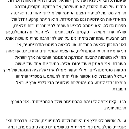
שאמרתי, הציוויליזציה של ארץ ישראל העובדת הייתה אחת היצירות
היפות של העם היהודי, לא מושלמת, אך מרתקת, מקורית, ותרמה
תרומה מכרעת לשיפור מצבם הקיומי של מיליוני יהודים. היא ינקה
מהאידיאות האירופיות וגם מהחסידות. היא הייתה קרקע גידול של
ספרות גדולה, היא ניסתה להציע תשתית לחיי תרבות ורוח מלאים,
שולחן ערוך משלה – טקסים, לבוש, חגים – לא הכול יפה ומושלם, אך
רוב ההצעות שמונחות בימינו אנו על השולחן הרבה פחות מושכות אותי,
ואני מתכוון להצעה החרדית, או, להצעה הפוסט-מודרניסטית, או
הניאו-מזרחית, או המתנחלית, או הצעת המתייוונים החדשים. אף אחת
מהן לא משתווה להצעה המרתקת והפגומה שהציעה ארץ ישראל
העובדת. אני מאמין שעוד יחזרו אליה. הנוער יום אחד עוד יעשה
מסעות סנטימנטליים, ואולי יעשה אפילו אידיאליזציה מוגזמת של ארץ
ישראל העובדת, ואז אפשר אולי יהיה להשתמש בספריי שימוש
חומצתי כדי למנוע סנטימנטליות פולחנית מדי כלפי ארץ ישראל
העובדת.
מ' ג': קצת צרמה לי נימת ההסתייגות שלך מהמתייוונים. אני מעריץ
תרבות יוונית.
ע' ע': אפשר להעריץ את היוונות ולבוז למתייוונים, אלה שמדברים חצי
אנגלית, מתלבשים כמו אמריקאים, שנאנחים כמה טוב במערב, וכמה