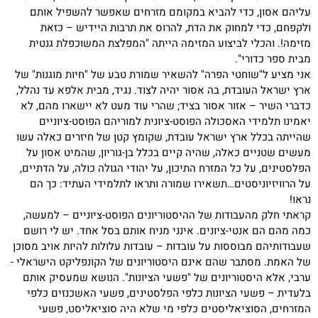
עליהם אסון, כדי להביא במקומם מזרחים שאפשר להשפיל אותם
ולקפחם, כדי למחוק את הדת, להרוס את תרבות היידיש – כזאת
מזימה!. והכלי לביצוע המזימה הייתה "המפלצת המשוכפלת גנטית
מבית ספר כדורי".
אני מציע ל"שוחטי הפרה" להשאיר שמורת טבע של "חיות מוגנות" של
ארץ ישראל העובדת, בה אסור יהיה לצוד. נגיד, מבית אלפא עד נהלל,
כדברי השיר – אזור אסור בציד; שהרי עוד מעט לא יישארו מהם, לא
יאמינו תלמידי האסכולה הפוסט-ציונית למוריהם הפוסט-ציוניים
שהייתה בכלל ארץ ישראל עובדת, שקומץ קטן של חיזרים כאלה עשו
מעשים שטניים כאלה, שהיה קיים בכלל בן-גוריון, שהמיט אסון על
הפלסטינים, על כל המזרח התיכון, על יהודי הגולה כולה, על הדתיים,
על הרוויזיוניסטים…תשאירו שמורה ותראו לתלמידי העתיד: כך הם
נראו!
קראתי חלק מהעבודות של ההיסטוריונים הפוסט-ציוניים – למעשה,
כמה מהם הם אנטי-ציונים. אינני מניח אותם בסל אחד. יש לי רושם
שעבודותיהם מבוססות על עובדות – עובדות עלולות להיות אויב מסוכן
של האמת. מסתבר שהם אינם היסטוריונים של הקונפליקט הישראלי -
ערבי, אלא היסטוריונים של "פשעי הציונות". הנושא שמעסיק אותם
בלעדית – פשעי הציונות כלפי הפלסטינים, פשעי האשכנזים כלפי
המזרחים, הסוציאליסטים כלפי מי שלא היה סוציאליסט, פשעי