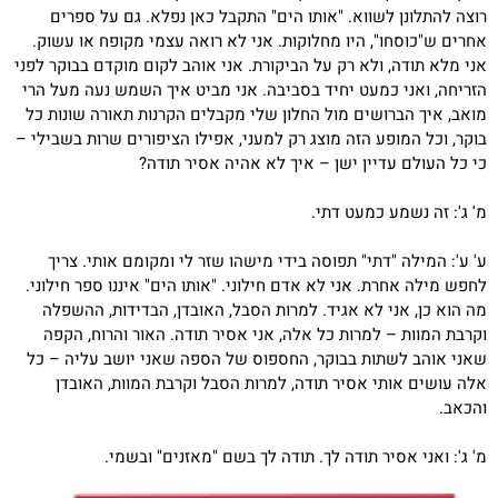
רוצה להתלונן לשווא. "אותו הים" התקבל כאן נפלא. גם על ספרים
אחרים ש"כוסחו", היו מחלוקות. אני לא רואה עצמי מקופח או עשוק.
אני מלא תודה, ולא רק על הביקורת. אני אוהב לקום מוקדם בבוקר לפני
הזריחה, ואני כמעט יחיד בסביבה. אני מביט איך השמש נעה מעל הרי
מואב, איך הברושים מול החלון שלי מקבלים הקרנות תאורה שונות כל
בוקר, וכל המופע הזה מוצג רק למעני, אפילו הציפורים שרות בשבילי –
כי כל העולם עדיין ישן – איך לא אהיה אסיר תודה?
מ' ג': זה נשמע כמעט דתי.
ע' ע': המילה "דתי" תפוסה בידי מישהו שזר לי ומקומם אותי. צריך
לחפש מילה אחרת. אני לא אדם חילוני. "אותו הים" איננו ספר חילוני.
מה הוא כן, אני לא אגיד. למרות הסבל, האובדן, הבדידות, ההשפלה
וקרבת המוות – למרות כל אלה, אני אסיר תודה. האור והרוח, הקפה
שאני אוהב לשתות בבוקר, החספוס של הספה שאני יושב עליה – כל
אלה עושים אותי אסיר תודה, למרות הסבל וקרבת המוות, האובדן
והכאב.
מ' ג': ואני אסיר תודה לך. תודה לך בשם "מאזנים" ובשמי.