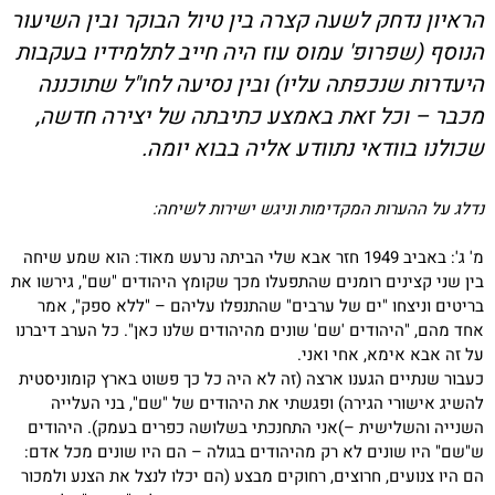
הראיון נדחק לשעה קצרה בין טיול הבוקר ובין השיעור
הנוסף (שפרופ' עמוס עוז היה חייב לתלמידיו בעקבות
היעדרות שנכפתה עליו) ובין נסיעה לחו"ל שתוכננה
מכבר
–
וכל זאת באמצע כתיבתה של יצירה חדשה,
שכולנו בוודאי נתוודע אליה בבוא יומה.
נדלג על ההערות המקדימות וניגש ישירות לשיחה:
מ' ג': באביב 1949 חזר אבא שלי הביתה נרעש מאוד: הוא שמע שיחה
בין שני קצינים רומנים שהתפעלו מכך שקומץ היהודים "שם", גירשו את
בריטים וניצחו "ים של ערבים" שהתנפלו עליהם – "ללא ספק", אמר
אחד מהם, "היהודים 'שם' שונים מהיהודים שלנו כאן". כל הערב דיברנו
על זה אבא אימא, אחי ואני.
כעבור שנתיים הגענו ארצה (זה לא היה כל כך פשוט בארץ קומוניסטית
להשיג אישורי הגירה) ופגשתי את היהודים של "שם", בני העלייה
השנייה והשלישית –)אני התחנכתי בשלושה כפרים בעמק). היהודים
ש"שם" היו שונים לא רק מהיהודים בגולה – הם היו שונים מכל אדם:
הם היו צנועים, חרוצים, רחוקים מבצע (הם יכלו לנצל את הצנע ולמכור