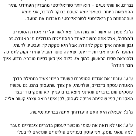
גברים, או שתי נשים – הוא יותר סוריאליסטי מהבדיון העתידני עתיר
ההמצאות ביותר. כשאני יוצא השכם בבוקר למדבר, אני מוצא
שההבחנות בין ריאליסטי לסוריאליסטי מאבדות את הטעם.
מ' ג': ספרך הראשון "ארצות התן" יצא לאור על ידי אגודת הסופרים
ו"מסדה", אבל אתה נחשב לאחד המסתייגים הגדולים מן האגודה. זה
נכון שאתה אינך נזקק לאגודה, אבל היא נזקקת לך, ועכשיו, לדעתי,
המועד להוכיח אבירות – ייתכן שאיזה סופר מוביל עתידי זקוק לתמיכה
ולהוצאת ספרו הראשון, כמוך אז. כלום אין כאן כפיות טובה?. מדוע אינך
חבר אגודה?
ע' ע': עזבתי את אגודת הסופרים כשעוד הייתי צעיר בתחילת הדרך.
האגודה עסקה בדברים, שלדעתי, אין צורך שתעסוק בהם. גם עכשיו
עוסקים שם בדברים שאינני מוצא בהם עניין. לא עוסקים די בצד
האקו"מי, כפי שהייתה צריכה לעסוק, לכן אינני רואה עצמי קשור אליה.
מ' ג': השאלה היא האם היעדרותך איננה בבחינת נטישה.
ע' ע': אני לא רואה את עצמי מוכשר לעסוק בדברים ציבוריים מעבר
למה שאני עוסק. אני עוסק בעניינים פוליטיים שנראים לי בעלי