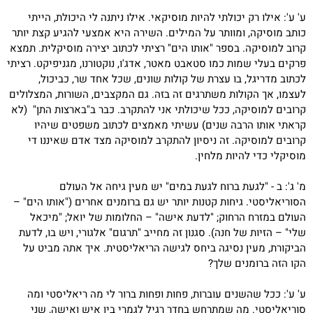
ע' ע': אילו רק יכולתי להיות מוסיקאי. אילו ניתנה לי היכולת, הייתי
כותב מוסיקה, ומוותר על המילים. השירה היא אמצעי להגיע קצת יותר
קרוב למוסיקה. בספר "אותו הים" רציתי לכתוב יצירה מוסיקלית. תמצא
פרקים בעלי שמות כמו סטאבט מאטר, אדג'ו, נוקטורנו, מגניפיקט. רציתי
לכתוב מדריגל, בו עצרת של קולות שונים, שכל אחד שר, כביכול,
לעצמו, אך הקולות משתרגים זה בזה. גם המקצבים, השורות, המצלולים
קרובים למוסיקה, ככל שיכולתי אני להתקרב. כבר ב"בארצות התן" (לא
קראתי אותו הרבה שנים) עשיתי מאמצים לכתוב משפטים שיהיו
קרובים למוסיקה. זה ניסיון להתקרב למוסיקה מצד אדם שאיננו די
מוסיקלי כדי להיות מלחין.
מ' ג': ב - "לגעת ברוח לגעת במים" יש מעין גיחה אל העולם
הסוריאליסטי. גיחות קטנות יותר יש גם ברומנים אחרים ("אותו הים" –
העולם במזרח הרחוק; "לדעת אישה" – החלומות של יואל; "מיכאל
שלי" – הזיות של חנה). סגנון זה מחייב "תרגום" אלגורי, ויש בו, לדעת
הביקורת, מעין נסיגה ביחס לגישה הריאליסטית. איך אתה מביט על
הקו הזה ברומנים שלך?
ע' ע': ככל שהשנים עוברות, פחות ופחות ברור לי מה ריאליסטי ומה
סוריאליסטי. מה שמתרחש בחדר רגיל לגמרי בין איש ואישה, שני