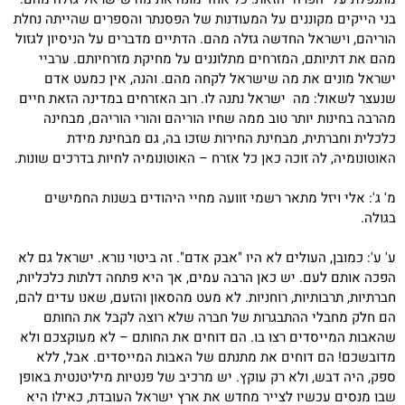
בני הייקים מקוננים על המעודנות של הפסנתר והספרים שהייתה נחלת
הוריהם, וישראל החדשה גזלה מהם. הדתיים מדברים על הניסיון לגזול
מהם את דתיותם, המזרחים מתלוננים על מחיקת מזרחיותם. ערביי
ישראל מונים את מה שישראל לקחה מהם. והנה, אין כמעט אדם
שנעצר לשאול: מה ישראל נתנה לו. רוב האזרחים במדינה הזאת חיים
מהרבה בחינות יותר טוב ממה שחיו הוריהם והורי הוריהם, מבחינה
כלכלית וחברתית, מבחינת החירות שזכו בה, גם מבחינת מידת
האוטונומיה, לה זוכה כאן כל אזרח – האוטונומיה לחיות בדרכים שונות.
מ' ג': אלי ויזל מתאר רשמי זוועה מחיי היהודים בשנות החמישים
בגולה.
ע' ע': כמובן, העולים לא היו "אבק אדם". זה ביטוי נורא. ישראל גם לא
הפכה אותם לעם. יש כאן הרבה עמים, אך היא פתחה דלתות כלכליות,
חברתיות, תרבותיות, רוחניות. לא מעט מהסאון והזעם, שאנו עדים להם,
הם חלק מחבלי ההתבגרות של חברה שלא רוצה לקבל את החותם
שהאבות המייסדים רצו בו. הם דוחים את החותם – לא מעוקצכם ולא
מדובשכם! הם דוחים את מתנתם של האבות המייסדים. אבל, ללא
ספק, היה דבש, ולא רק עוקץ. יש מרכיב של פנטיות מיליטנטית באופן
שבו מנסים עכשיו לצייר מחדש את ארץ ישראל העובדת, כאילו היא