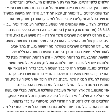
חילונים כלפי דתיים, אבל הרי רק הארכיונים הישראלים והבריטים
נפתחו. אין ארכיונים ערביים. חשבתי על זה הרבה, ופתאום אורו עיניי -
הצד שהארכיונים שלו נפתחים, יוצא תמיד רע. אילו היה מישהו מפעיל
מכשיר הקלטה ומקליט ריב בין בעל לאישה, ואחר כך מוחק את אחד
הצדדים, הצד שאותו שומעים היה נשמע בהקלטה רע מאוד. נניח שב –
26.6.48 (אני סתם זורק תאריך) הייתה ישיבה במטה הכללי ברמת-גן,
ושם הוחלט לגרש את הערבים מלוד ורמלה – זה פשע! ועם זאת, אילו
היה ארכיון של מטה הפלישה הערבי, היה אולי מתברר שבאותה שעה
ממש דנו המפקדים הערבים בשאלה מה ייעשה בנשים בתל אביב
לאחר שלא יישארו גברים. כך הייתה נחשפת התמונה הכוללת של
הזוועות המתבצעות במלחמה טוטלית – ורק מלחמת השחרור, מבין כל
מלחמות ישראל-ערב, הייתה מלחמה טוטלית, שבה אוכלוסיות משני
הצדדים נפגעו. עובדה היא כי בכל השטח הערבי בגדה לא נשאר אף
יהודי חי; בשטחים שהיהודים שלטו בהם – ברחו וגורשו רבים, אך גם
נשארו למעלה ממאה אלף ערבים. זה לא הופך את הסיפור על פיו, אך
מעמידו במסגרת שלו. הסילוף הגדול הוא במחיקת ההקשרים.
אני מתגעגע אל ארץ ישראל העובדת שהולכת ונעלמת, מבלי שאעשה
אידיאליזציה שלה. "יפי הבלורית" היו, לא פעם, ברוטלים וצרי אופק,
החלוצים האידיאליסטים היו חדורי להט מיסיונרי עד כדי צדקנות.
מסירות הנפש שלהם הייתה מלווה גם בקנאות; אבל עדיין, אחרי כל מה