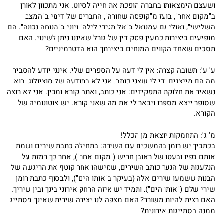
ושעצם הימצאותו בחברה הופכת את חייה לסיוט. אני מתכוון לאורן
ב"מקום אחר", בועז מ"קופסה שחורה", החברים של דימי ב"המצב
השלישי", ואולי גם עמנואל ב"אל תגידי לילה" ויוני ב"מנוחה נכונה". הם
מופיעים ביצירות כמעין פסק דין של גורל שאיננו ניתן לשינוי. האם
תסכים שאחד הקווים המנחים ביצירתך הוא הדטרמיניזם?
ע' ע': תשובה קצרה: אין לי דעה על הספרים שלי. אינני יודע להסביר
מה הם מייצגים. די לי שאני כותב. אני לא בתודעה של סוציולוג. בוא
נשאיר את חלוקת התפקידים: אני כותב, ואתה קורא ומבין. אני לא רוצה
שסופר ייצא מספרו ויבאר לי את מה שאני קורא. יש אוטונומיה של
הקורא.
מ' ג': התחמקות יוצאת מן הכלל!
בכתביך יש רומן בהמשכים עם השירה: בתחילה כתבת שירים ושמת
אותם בפיו ובעטו של ראובן חריש ("מקום אחר"), אחר כך רמזת על
הנלעגות של הנער כותב השירים, שמישהו אחר קוטף את הריגשה של
הבנות ששמעו שירים אלה (בעיקר ב"אותו הים"), ולבסוף כתבת רומן
שירי שלם ("אותו הים"), ותמיד יש איזה הרחק אירוני בינך ובין שיריך.
האם רצית להיות משורר? האם מצפה לנו יצירה שירית שאינך מסתייג
ממנה הסתייגות אירונית?