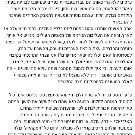
ערכים ללא מירכאות: הם עבדו בעבודות כפיים שנחשבו לבזויות בעיני
היהודי הקלאסי, הם היו אנשי רוח וחזון, דיברו עברית מלרעית מעיר
הולדתם בגולה, הכינו עצמם גופנית ונפשית למאבק האדירים שחיכה
להם בארץ.
אתה מאשים אותם שנהגו בפטרנליזם כלפי העולים. בתור מי שעלה אז
לארץ, וראה את העליבות הנוראה של מאסות העולים, אני שואל אותך,
מה היה עליהם לעשות? לעזור, לקלוט, או להישאר אדישים? הרי עצם
העזרה וההדרכה, עצם הוראת העברית נחשבה, ונחשבת עד הים,
לפטרוניות! האם יכלו להישאר אדישים?! אני עצמי התחנכתי בקיבוץ,
והחלוצים ההם לימדו אותי אלף-בית של השפה ושל החיים, לימדו
אותנו לעבוד. וכי איך יכלו לנהוג? מסתבר שמה שלא היו עושים – היו
מאשימים אותם – דרך ללא מוצא! לא ברור לי מדוע אתה מצטרף
לאלה הטוענים לפטרנליזם מצד החלוצים.
ע' ע': מסכים. זה לא שחור ולבן. מי שאיננו קצת פטרנליסט אינו יכול
להעניק מאומה לזולתו. הבעיה היא שהם רצו לעקור את הישן. הייתה
כאן להיטות אכזרית לגרום לכך שהעדות השונות ייוולדו מחדש,
שייהפכו מהר לעוזי ולדני, מתוך הנחה תקיפה שהם הם המודל
האידיאלי – דתי, עולה, או רוויזיוניסט כמוני - חייב להשתנות. היה
במעשה שלהם מרכיב קנאי ולא סובלני. היום כל "המקהלה" כולה
מתנפלת על "הפרה" הזאת. כל אחד מונה את מה שישראל גזלה מהם.