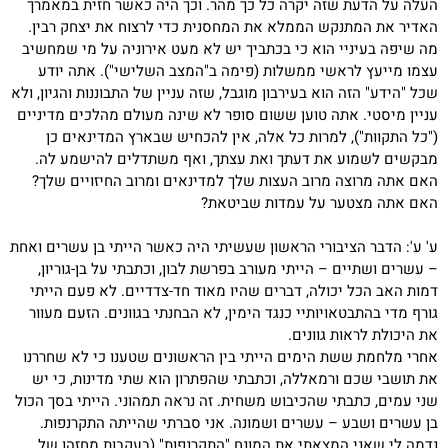
העלה על הדעת שזה יקרה כל כך מהר. וכך היה כאשר חזית במאמרך
האדיר את המתנקש הממלא את המחסנית כדי לרצוח את יצחק רבין.
מה שיפה בעיניי הוא כי בכתביך יש לא מעט אירוניה על מי שמחשיב
עצמו מייעץ לראשי ממשלות (פימה ב"המצב השלישי"). אתה יודע
שכל "הידע" הזה הוא בעירבון מוגבל, שזה עניין של התבוננות והגיון, ולא
עניין מיסטי. אתה טוען ששום סופר לא שינה מעולם מהלכים מדיניים
("כל התקוות"), למרות כל אלה, אין להכחיש שבארץ המדינאים כן
מבקשים לשמוע את דעתך ואת עצתך, ואף משתדלים להישמע לה.
האם אתה מרוצה מרוב העצות שלך למדינאים ומרוב החיזויים שלך?
האם אתה מצטער על עמדות שביטאת?
ע' ע': הדבר הציבורי הראשון שעשיתי היה כאשר הייתי בן עשרים ואחת
– עשרים ושתיים – הייתי מעורב בפרשת לבון, וכתבתי על בן-גוריון,
דמות האב הכל יכולה, דברים שהיו מאוד חד-צדדיים. לא פעם הייתי
גורף מדי בהתבטאויותיי כנגד הימין, לא הבחנתי בגוונים. הזעם מעוור
את היכולת לראות גוונים.
אחרי מלחמת ששת הימים הייתי בין הראשונים שטענו כי לא שחררנו
את תושבי שכם ורמאללה, וכתבתי שהפתרון הוא שתי מדינות, כי יש
שני עמים, כתבתי שהכיבוש משחית. זה נראה תמהוני. הייתי בסך הכול
בן עשרים ושבע – עשרים ושמונה. אני סברתי שהייתה התקרנפות.
נדמה לי שאני המצאתי את המונח "התקרנפות" (בעקבות מחזהו של