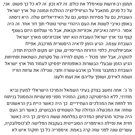
תמנון רב-זרועות שאימלל את כולם. זה לא נכון. זה לא כל כך פשוט. אני,
על כל פנים, מתאבל על הציוויליזציה ההולכת ונמוגה של ארץ ישראל
העובדת, גם על מסירות הנפש, גם על האידיאליזם שלה. היא ניסתה
באופן נאיבי לשנות את העם היהודי שינוי טוטלי תוך דור אחד. זה היה
אסור. הייתה נאיביות, אכזריות וקנאות, אבל מי שנלחם היום בשצף
קצף נגד ארץ ישראל העובדת הוא יותר אנכרוניסט מארץ ישראל
העובדת עצמה. הגיע הזמן לראיה היסטורית מורכבת, אפילו
אמביוולנטית, כלפי הדורות המייסדים, שכן יש מקום להכרת תודה,
להוקרה, אבל יותר מכול – מקום למידה של סקרנות, השתאות ופתיחות.
הגיע הזמן שבעלי הבשורות האופנתיות יפסיקו לעמוד מול ארץ ישראל
העובדת כמתבגר צוהל בן ארבע-עשרה וחצי, שגילה את ערוות הוריו
ושמח לאידם, ושופך עליהם את זעמו ולעגו.
מ' ג': אתה נחשב בצדק בעיני השמאל והמרכז הישראלי למעין נביא
מודרני, ללא המיסטיקה כמובן, המזהיר מפני פורענויות והמסוגל בניתוח
חד לחזות את המהלכים העתידיים. כך היה כאשר היית בין הראשונים
שחזה את המכשלה הגדולה של השטחים הכבושים, כאשר רוב העם
היה שיכור מהניצחון המדהים במלחמת ששת הימים, כך היה כאשר
חזית את נפילת האימפריה הסובייטית בעקבות הפלישה לצ'כוסלובקיה,
עשרים שנה לפני שזה קרה באמת. אימפריה כל כך חזקה! איש לא