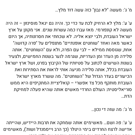
מ' ג': מעשה "לא נבון" כזה עשה דוד מלץ…
ע' ע': מלץ לא הרחיק לכת עד כדי כך. והיה גם יגאל מוסינזון – זה היה
מעשה לא קונפורמי. מאז עברו כמה עשרות שנים. אני מקונן על ארץ
ישראל העובדת, ולבי יוצא אליה. לא שכחתי את חסרונותיה, אך היום
כאשר מאה ואחד "שוחטים אופנתיים" מתנפלים על "פרה קדושה"
אחת, שגוססת ממילא – לבי עם הפרה, ולא עם "השוחטים". אותה
סלידה מן העדר ומן העדריות, שגרמה לנער בשנות החמישים, ולצעיר
בשנות השישים לכתוב על סטיותיו של הקיבוץ בפרט, ושל ארץ ישראל
העובדת בכלל, אותה סלידה מניעה אותי לראות את הסתירות ואת
הכיעורים בעדר הגדול של "השוחטים". מה ששרד מארץ ישראל
העובדת מותקף מכל צד אפשרי – קואליציית המתקיפים היא ממש
סוריאליסטית: העולם החרדי מאשים אותה שהיא פעלה למחיקת
הדת…
מ' ג': מה שזה די נכון…
ע' ע': פה ושם… מאשימים אותה שמחקה את תרבות היידיש, שהייתה
אדישה לרצח החרדים בימי היטלר (כך הרב וייסמנדל ושות'), מאשימים