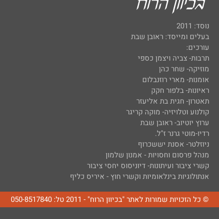
נוסד: 2011
בעלים ומייסד: ראובן שבת
עורכים:
תרבות- צביה ויצמן כספי
מוזיקה- שחר כהן
אומנות- מארי רוזנבלום
ראיונות- בלפור חקק
תאטרון- חגית בת אליעזר
קולנוע וטלויזיה- מוקה קריגר
ערוץ יוטיוב- ראובן שבת
רדיו-מוטי גרנר ז"ל.
ניוזלטר- אסנת יששכרוף
מנהל פרסום וחסויות - אמנון שלמון
קשרי ציבור ועיתונות- דיוניסוס יחסי ציבור
אנתולוגיות בינלאומיות וקשרי חוץ - איריס כליף
© כל הזכויות שמורות לאתר "בכיוון הרוח" - 2011 טל: 050-8517840