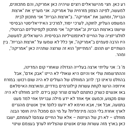
רע כאן. חצי מהישראלים רוצים שיהיה כאן אמריקה, והם מתכוונים,
למעשה, לפינה הצפון מזרחית של אמריקה. אני מעריץ את "ארצות
הברית", ומתעב את "אמריקה". ב"ארצות הברית" אני מתכוון לבית
המשפט העליון, לחוקה, לערכי יסוד, למרכיב האידיאליסטי הבסיסי
שישנו בארצות הברית; וב"אמריקה" אני מתכוון לקפיטליזם הברוטלי,
לוולגריזציה של החיים לאינפנטיליות הבסיסית. הישראלים, למעשה,
היו הרבה פעמים ב"אמריקה", אך כלל לא שמעו על "ארצות הברית". בין
השתיים יש תהום. "המתייוון" הוא זה שרוצה שתהיה כאן "אמריקה",
ומהר.
מ' ג': אני עליתי ארצה בעלייה הגדולה שאחרי קום המדינה,
וההתרשמות שלי אז והיום היא שאולי לא היינו "אבק אדם", אבל
בהחלט נראינו כך: לרוב המוחלט של העולים לא היה שום רכוש: במזרח
אירופה הרשו לקחת עשרות קילוגרמים בודדים, ומארצות האיסלאם
באו אנשים כשרק כותנתם לעורם וצרור קטן בידם. לרוב מוחלט לא היה
שום מקצוע, וכמעט אף אחד לא ידע מילה עברית! אחי למד מעט
בתנועה, אבל אני, אבא ואימא לא ידענו כלום! איך אנשים מהגרים
לארץ אחרת בלי הכנה מינימלית? על מי הם סמכו? היה חוסר הבנה
מוחלט – לא רק של הציונות – אלא של החיים עצמם! לעומתם, ישבו
כאן בארץ מזה עשרות שנים אנשים שהצליחו לערוך בעצמם שינוי