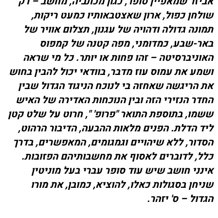
אביזר שמאפיין סופר, כגון מכתביה, מחשב
–
רק
שולחן כפול, ארון שאצטבאותיו כמעט ריקות,
תמונה גדולה ודהויה של עגנון, תצלום אוויר של
באר-שבע, כמדומני, מפה קטנה של קמפוס
האוניברסיטה
–
זהו פחות או יותר. כל מי שראה
ושמע את עמוס עוז מדבר, בוודאי יכול להבין בחוש
את הריגשה שאחזה בי לנוכח הניגוד הגדול שבין
החדר הנזירי הזה ובין הנוכחות האדירה של האיש
ששמו, בתוספת התואר "פרופ' ", חרוט על שלט קטן
ליד הדלת. הפנים מלאות ההבעה, הדיבור הרהוט,
הסדור, ללא שיהויים וגמגומים, המאפשרים, בדרך
כלל, לדוברים לאסוף את מחשבותיהם הפזובות.
אינני חושב שיש עוד סופר עברי בעל מוניטין
שניחן בסגולות כאלו, להוציא, כמובן, את מורו
הגדול
–
ס' יזהר.