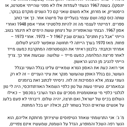
יונסקו). בשנת 1967 הגעתי לעמדות אלו לא מפני שהייתי אסטרטג, או
היסטוריון, או מזרחן, אלא משום שאני קם כל השנים מוקדם בבוקר,
שותה כוס קפה ושם עצמי בנעליים של מישהו אחר. כך אני כותב
ספרים. דמיינתי לעצמי מה זה להיות פלסטיני אחרי אסון 1948 ואחרי
אסון 1967. הבנתי שהאופוריה של ניצחון ששת הימים לא תיגמר בטוב.
הייתי "אבל בין חתנים" בשנים שבין 1967 ל – 1973. אחרי 1973 –
פחות. מאז 1970 בערך הייתה לי תחושה שאפשר להגיע לשלום.
אמרתי וכתבתי. בלבנון ראיתי את הקטסטרופה המתקרבת כמעט מייד
לאחר פריצת המלחמה, כמעט מייד – שלושה שבועות אחר כך. צריך
הייתי להגיב מן הרגע הראשון.
אני רואה כעת את האסון הנורא שמאיים עלינו בגלל העוני ובגלל
העושר, גם בגלל האופן שהעושר מנקר את עיני העניים – זה לא רק
העוני עצמו, אלא הסמיכות זה לזה. ניסיתי לכתוב זאת ברומנים
ובמאמרים. טעיתי טעות של טון כלפי השמאל האורתודוכסי, היה לי טון
לגלגני כלפי מי שאוטומטית מסכים עם הצד הערבי בסכסוך – כאילו
השלום בכיס של ישראל, ואם תרצה, יהיה שלום. דיברתי לא פעם בלעג
על אנשים שרואים הכול בשחור לבן, וכאלה יש בכל המחנות.
מ' ג': אני התרשמתי שאחד הטיפוסים שיצירתך מרותקת אליהם, הוא
הנער רפה השכל והמופרע, הגדל על השמנת, שמעשיו אינם צפויים,