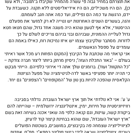
את תוצרתם במחיר גבוה פי עשרה מהמחיר שקיבלו ב"תנובה", ולא עשו
כן), הם היו משכילים, הם היו אידיאליסטים ללא תקנה. כשעבדת על
ידם, הרגשת עד כמה הם נפילים, ועד כמה אתה חגב לעומתם.
והנה, בעשרים השנים האחרונות יש נטייה לא רק למזער את מפעלם
ההיסטורי, אלא אף לטעון שהוא היה משגה אחד גדול, שהם חטאו חטא
גדול לעלייה ההמונית, שבניהם ובני בניהם צריכים לשלם על כך
לדורות. מסתבר שלקיבוץ עצמו יש איזו נמיכות רוח, כאילו באמת הם
עומדים על ספסל הנאשמים.
אני קראתי מה שכתבת על הקיבוץ (המקום הפחות רע מכל אשר ראיתי
בעולם – "באור התכלת העזה"; ניסיון מרתק ביותר ליצור חברה צודקת –
"כל התקוות" ועוד). ברומנים שלך אתה די אירוני כלפיהם. הייתי מבקש
כי תהיה יותר ספציפי באשר לדה-לגיטימציה של מפעל הציונות
הקלאסית שהפכה להיות בון טון של "המקופחים" ו"הצפונים" גם יחד.
ע' ע': אני לא נולדתי אל תוך ארץ ישראל העובדת. גדלתי בסביבה
רוויזיוניסטית של חירות, ימין, אינטליגנציה ירושלמית – שהייתה להם
ביקורת קשה, עוינות, וגם קנאה כלפי מה שאני אכנה בשיחה זאת בשם
"ארץ ישראל העובדת", שם שהוא בבחינת קיצור קוד לרעיון,
לציוויליזציה שצמחה פה בקיבוצים, במושבים, בשכונות הפועלים
בערים, ציוויליזציה שבאה לידי ביטוי פוליטי במפא"י, מפ"ם, אחדות