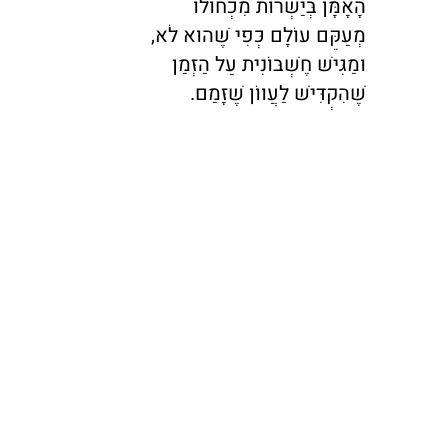
הָאָמָּן בְּיַשְׁרוּת מִכְחוֹלוֹ
מְעַקֵּם עוֹלָם כְּפִי שֶׁהוּא לֹא,
וּמַגִּישׁ חֶשְׁבּוֹנִית עַל הַזְּמַן
שֶׁהִקְדִּישׁ לַעֲווֹן שֶׁזָּמַם.