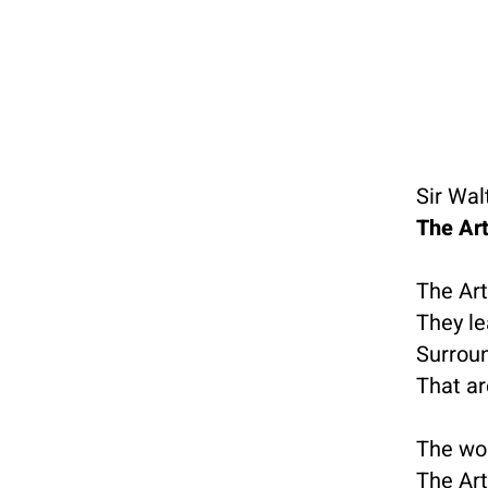
Sir Wal
The Art
The Art
They le
Surroun
That ar
The wor
The Arti