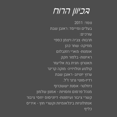
נוסד: 2011
בעלים ומייסד: ראובן שבת
עורכים:
תרבות- צביה ויצמן כספי
מוזיקה- שחר כהן
אומנות- מארי רוזנבלום
ראיונות- בלפור חקק
תאטרון- חגית בת אליעזר
קולנוע וטלויזיה- מוקה קריגר
ערוץ יוטיוב- ראובן שבת
רדיו-מוטי גרנר ז"ל.
ניוזלטר- אסנת יששכרוף
מנהל פרסום וחסויות - אמנון שלמון
קשרי ציבור ועיתונות- דיוניסוס יחסי ציבור
אנתולוגיות בינלאומיות וקשרי חוץ - איריס
כליף