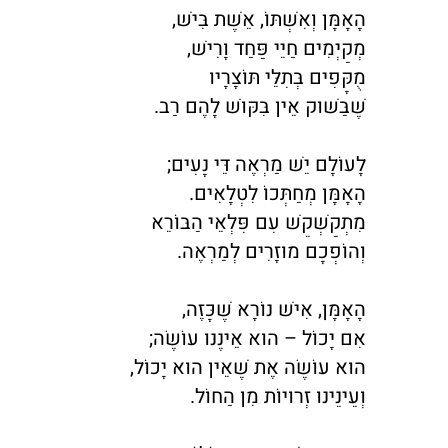
הָאָמָּן וְאִשְׁתּוֹ, אֵשֶׁת בִּישׁ,
מְקַיְּמִים חַיֵּי פַּחַד וָרִישׁ,
מֻקָּפִים בְּתִלֵּי תּוֹצָרָיו
שֶׁבַּשּׁוּק אֵין בִּקּוּשׁ לָהֶם רַב.
לָעוֹלָם יֵשׁ מַרְאֶה דֵּי נָעִים;
הָאָמָּן מְחַתְּכוֹ לִטְלָאִים.
מִתְקַשְׁקֵשׁ עִם פִּלְאֵי הַבּוֹרֵא
וְהוֹפְכָם מוּזָרִים לְמַרְאֶה.
הָאָמָּן, אִישׁ נוֹרָא שֶׁכָּזֶה,
אִם יָכוֹל – הוּא אֵינֶנּוּ עוֹשֶׂה;
הוּא עוֹשֶׂה אֶת שֶׁאֵין הוּא יָכוֹל,
וְעֵינֵינוּ זְרוּיוֹת מִן הַחוֹל.