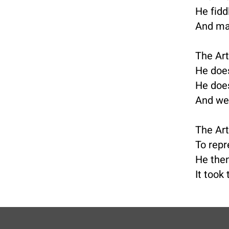
He fidd
And ma
The Art
He does
He does
And we 
The Art
To repr
He then
It took