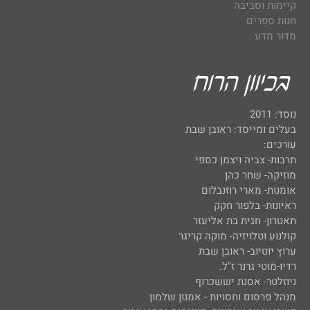
קיימות וסביבה
חנות ספרים
מדור מדע
נוסד: 2011
בעלים ומייסד: ראובן שבת
עורכים:
תרבות- צביה ויצמן כספי
מוזיקה- שחר כהן
אומנות- מארי רוזנבלום
ראיונות- בלפור חקק
תאטרון- חגית בת אליעזר
קולנוע וטלויזיה- מוקה קריגר
ערוץ יוטיוב- ראובן שבת
רדיו-מוטי גרנר ז"ל.
ניוזלטר- אסנת יששכרוף
מנהל פרסום וחסויות - אמנון שלמון