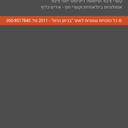
קשרי ציבור ועיתונות- דיוניסוס יחסי ציבור
אנתולוגיות בינלאומיות וקשרי חוץ - איריס כליף
© כל הזכויות שמורות לאתר "בכיוון הרוח" - 2011 טל: 050-8517840