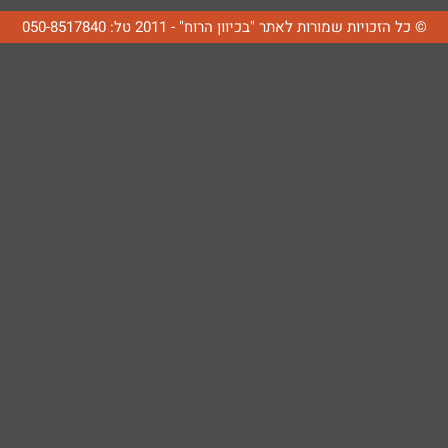
© כל הזכויות שמורות לאתר "בכיוון הרוח" - 2011 טל: 050-8517840