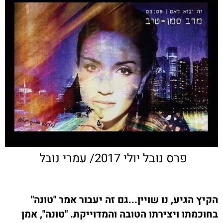
פרס נובל יולי 2017/ עמרי נובל
הקיץ הגיע, נו שויין...גם זה יעבור אמר "טונה"
בחוכמתו ויצירתו הטובה והמדוייקת. "טונה", אמן