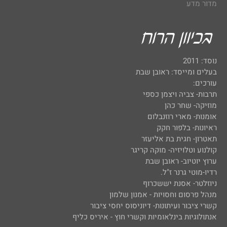
מדור מדע
נוסד: 2011
בעלים ומייסד: ראובן שבת
עורכים:
תרבות- צביה ויצמן כספי
מוזיקה- שחר כהן
אומנות- מארי רוזנבלום
ראיונות- בלפור חקק
תאטרון- חגית בת אליעזר
קולנוע וטלויזיה- מוקה קריגר
ערוץ יוטיוב- ראובן שבת
רדיו-מוטי גרנר ז"ל.
ניוזלטר- אסנת יששכרוף
מנהל פרסום וחסויות - אמנון שלמון
קשרי ציבור ועיתונות- דיוניסוס יחסי ציבור
אנתולוגיות בינלאומיות וקשרי חוץ - איריס כליף