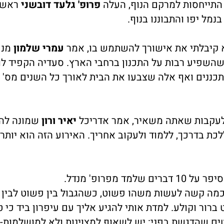
התייחסות למרקם הנוף, העלה
פרופ' גלעד דובשני
ראש 
א קיבלתי את אישורך להשתמש בו, אמר
עמרי שלמון
מנכ
שהשפיע רבות על התכנון ברחבי הארץ. סעדיה הקפיד לו
תכננים ואף אלה שצבעו את הבית לאורך כל השנים מס' 
? לעקבות שאתה משאיר, אמר אדריכל
יאיר ורון
שמונה לה
ת בדרכך, ללמוד ולעקוב אחריך. האירוע הזה הוא יותר 
ד מפרופ' מנדל.
 כמה קשה לעשות משהו פשוט, כשהגבול בין פשוט לבין 
ברור וקולע. למדת אותי להגיע אליך עם עיפרון ביד כי 
 שהדגשת בפני: יש לשאוף למצוינות ולא למושלמות- ז