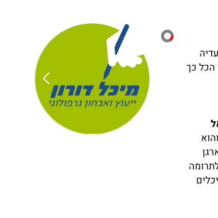
עדיה
 הכל כך
ל
 דברים על התחלת הדרך, "סצ׳קו הוא בעיניי, קודם כל ילד, גילו לי שהוא בן 87 והוא
בת יום הולדת 80 שסצ׳קו ארגן
לתרומה
כלים