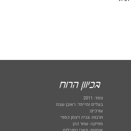
נוסד: 2011
בעלים ומייסד: ראובן שבת
עורכים:
תרבות- צביה ויצמן כספי
מוזיקה- שחר כהן
אומנות- מארי רוזנבלום