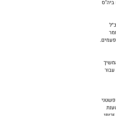
ביה"ס
״ל
מר
פעמים.
משיך
עבור
פשטני
טענת
כיתי