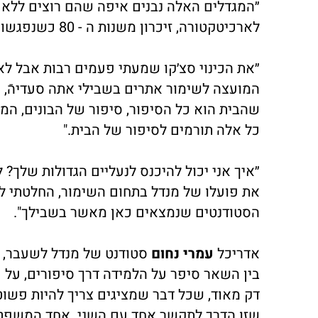
״המגדלים האלה נבנים איפה שהם רוצים ללא 
לארכיטקטורה, זיכרון משנות ה - 80 כשנפגשו בנמל יפו והתבוננו בנוף.
״את הכינוי סצ׳קו שמעתי פעמים רבות אבל ל
המועצה לשימור אתרים בשבילי אתה סעדיהֿ, 
שהבית הוא כל הסיפור, סיפור של הבונים, המ
כל אלה תורמים לסיפור של הבית."
״איך אני יכול להיכנס לנעליים הגדולות שלך
את פועלו של מנדל בתחום השימור, החלטתי ללכ
הסטודנטים שנמצאים כאן מאשר בשבילך".
אדריכל
עמרי נחום
סטודנט של מנדל לשעבר, סיפר על 10 דברים שלמ
בין השאר סיפר על הלמידה דרך סיפורים, על
דק מאוד, שכל דבר שמציגים צריך להיות פשוט 
שזו הדרך לתקשר אחד עם השני. אחד המשפטים