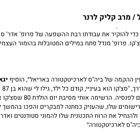
ל
/ מרב קליק לרנר
י כדי להוקיר את עבודתו רבת ההשפעה של פרופ' אדר' ס
סצ'קו. פרופ' מנדל פתח במילים המטובלות בהומור העצמי
ין ההקמה של ביה"ס לארכיטקטורה באריאל״, הוסיף
יגא
נגיד האוניברסיטה
החל את הקריירה בגיל שבו רוב האנשים יוצאים לפנסיה. הרשימה אותי מסי
 ורישומים שלו, שהעניק כמתנה למבקרים והפכו בהמשך 
להנחיל את הרוח התכנונית שלו להמוני סטודנטים ואדרי
ביה"ס לארכיטקטורה״