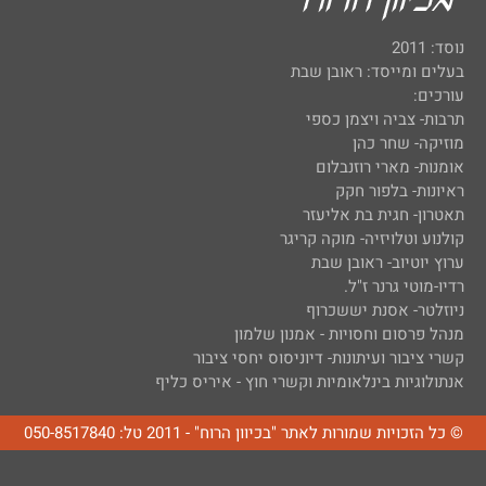
נוסד: 2011
בעלים ומייסד: ראובן שבת
עורכים:
תרבות- צביה ויצמן כספי
מוזיקה- שחר כהן
אומנות- מארי רוזנבלום
ראיונות- בלפור חקק
תאטרון- חגית בת אליעזר
קולנוע וטלויזיה- מוקה קריגר
ערוץ יוטיוב- ראובן שבת
רדיו-מוטי גרנר ז"ל.
ניוזלטר- אסנת יששכרוף
מנהל פרסום וחסויות - אמנון שלמון
קשרי ציבור ועיתונות- דיוניסוס יחסי ציבור
אנתולוגיות בינלאומיות וקשרי חוץ - איריס כליף
© כל הזכויות שמורות לאתר "בכיוון הרוח" - 2011 טל: 050-8517840