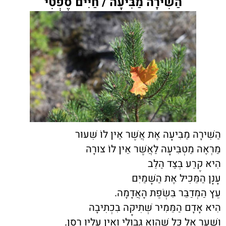
הַשִּׁירָה מַבִּיעָה / חַיִּים סֶפְטִי
הַשִּׁירָה מַבִּיעָה אֶת אֲשֶׁר אֵין לוֹ שִׁעוּר
מַרְאֶה מַטְבִּיעָה לַאֲשֶׁר אֵין לוֹ צוּרָה
הִיא קֶרַע בְּצַד הַלֵּב
עָנָן הַמֵּכִיל אֶת הַשָּׁמַיִם
עֵץ הַמְדַבֵּר בִּשְׂפַת הָאֲדָמָה.
הִיא אָדָם הַמֵּמִיר שְׁתִיקָה בִּכְתִיבָה
וְשַׁעַר אֶל כָּל שֶׁהוּא גְּבוּלִי וְאֵין עָלָיו רֶסֶן.