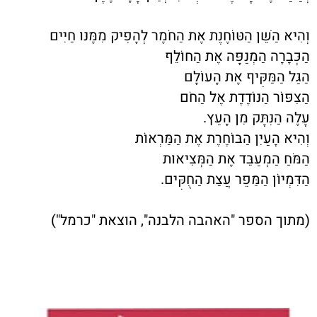
וְהִיא הַשֵּׁן הַטּוֹחֶנֶת אֶת הַחֹמֶר לְהָפִיק מִמֶּנּוּ חַיִּים
הַכְּבָרָה הַמְנַפָּה אֶת הַחוֹלֵף
הַגַּל הַמַּקִּיף אֶת הָעוֹלָם
הַצִּפּוֹר הַנּוֹדֶדֶת אֶל הַחֹם
עָלֶה הַנִּתָּק מִן הָעֵץ.
וְהִיא הָעַיִן הַבּוֹחֶרֶת אֶת הַמַּרְאוֹת
הַמֹּחַ הַמְעַבֵּד אֶת הַמְּצִיאוּת
הַדִּמְיוֹן הַמֵּפֵר עֲצַת הַחֻקִּים.
(מתוך הספר "האהבה הלבנה", הוצאת "כרמל")