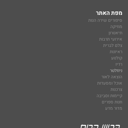
מפת האתר
סיפורים שירה הגות
מוזיקה
תיאטרון
אירועי תרבות
צלם לברית
ראיונות
קולנוע
רדיו
ניוזלטר
הוצאה לאור
אוכל ומסעדות
צרכנות
קיימות וסביבה
חנות ספרים
מדור מדע