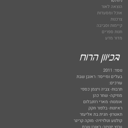
ניוזלטר
הוצאה לאור
אוכל ומסעדות
צרכנות
קיימות וסביבה
חנות ספרים
מדור מדע
נוסד: 2011
בעלים ומייסד: ראובן שבת
עורכים:
תרבות- צביה ויצמן כספי
מוזיקה- שחר כהן
אומנות- מארי רוזנבלום
ראיונות- בלפור חקק
תאטרון- חגית בת אליעזר
קולנוע וטלויזיה- מוקה קריגר
ערוץ יוטיוב- ראובן שבת