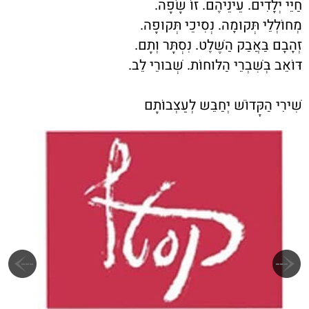
חַיֵּי יְלָדִים. עֵינֵיהֶם. זוֹ שָׂפָה.
מְחוֹלְלֵי תְּקוּמָה. נְסִיכֵי תְּקוּפָה.
זְהָבָם בַּאֲבַק הַשֶּׁלֶט. נִסְתָּר וְתָם.
דּוֹאֵב בְּשִׁבְרֵי הַלּוּחוֹת. שְׁבוּרֵי לֵב.
שִׁירִי הַקָּדוֹשׁ יְחַבֵּש לְעַצְּבוֹתָם