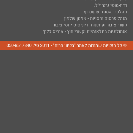
רדיו-מוטי גרנר ז"ל.
ניוזלטר- אסנת יששכרוף
מנהל פרסום וחסויות - אמנון שלמון
קשרי ציבור ועיתונות- דיוניסוס יחסי ציבור
אנתולוגיות בינלאומיות וקשרי חוץ - איריס כליף
© כל הזכויות שמורות לאתר "בכיוון הרוח" - 2011 טל: 050-8517840