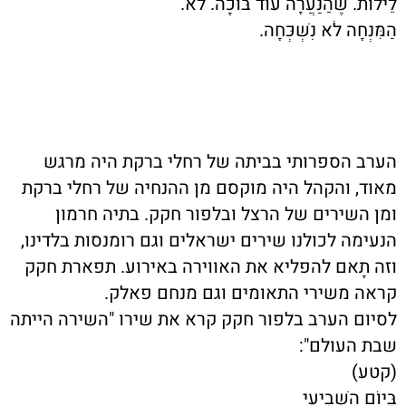
לֵילוֹת. שֶׁהַנַּעֲרָה עוֹד בּוֹכָה. לֹא.
הַמִּנְחָה לֹא נִשְׁכְּחָה.
הערב הספרותי בביתה של רחלי ברקת היה מרגש
מאוד, והקהל היה מוקסם מן ההנחיה של רחלי ברקת
ומן השירים של הרצל ובלפור חקק. בתיה חרמון
הנעימה לכולנו שירים ישראלים וגם רומנסות בלדינו,
וזה תָאם להפליא את האווירה באירוע. תפארת חקק
קראה משירי התאומים וגם מנחם פאלק.
לסיום הערב
בלפור חקק
קרא את שירו "השירה הייתה
שבת העולם":
(קטע)
בַּיּוֹם הַשְּׁבִיעִי