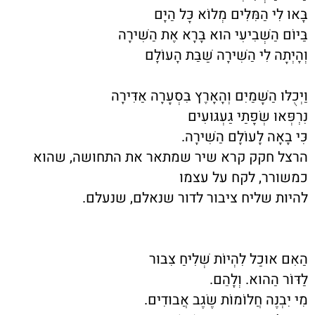
בָּאוּ לִי הַמִּלִּים מְלוֹא כָּל הַיָּם
בַּיּוֹם הַשְּׁבִיעִי הוּא בָּרָא אֶת הַשִּׁירָה
וְהָיְתָה לִי הַשִּׁירָה שַׁבַּת הָעוֹלָם
וַיְּכֻלּוּ הַשָּׁמַיִם וְהָאָרֶץ בִּסְעָרָה אַדִּירָה
נִרְפְּאוּ שְׂפָתַי גַּעְגּוּעִים
כִּי בָאָה לָעוֹלָם הַשִּׁירָה.
הרצל חקק
קרא שיר שמתאר את התחושה, שהוא
כמשורר, לקח על עצמו
להיות שליח ציבור לדור שנאלם, שנעלם.
הַאִם אוּכַל לִהְיוֹת שְׁלִיחַ צִבּוּר
לַדּוֹר הַהוּא. וְלָהֵם.
מִי יִבְנֶה חֲלוֹמוֹת שֶׂגֶב אֲבוּדִים.