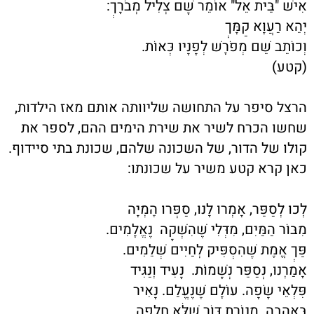
אִישׁ "בֵּית אֵל" אוֹמֵר שָׁם צְלִיל מְבֹרָךְ:
יְהֵא רַעֲוָא קַמָּךְ
וְכוֹתֵב שֵׁם מְפֹרָשׁ לְפָנָיו כְּאוֹת.
(קטע)
הרצל סיפר על התחושה שליוותה אותם מאז הילדות,
שחשו הכרח לשיר את שירת הימים ההם, לספר את
קולו של הדור, של השכונה שלהם, שכונת בתי סיידוף.
כאן קרא קטע משיר על שכונתו:
לְכוּ לְסַפֵּר, אָמְרוּ לָנוּ, סַפְּרו הֶמְיָה
מִבּוֹר הַמַּיִם, מִדְּלִי שֶׁהִשְׁקָה
נֶאֱלָמִים.
פַּךְ אֱמֶת שֶׁהִסְפִּיק לְחַיִּים שְׁלֵמִים.
אָמַרְנוּ, נְסַפֵּר נְשָׁמוֹת. נָעִיד וְנַגִּּיד
פִּלְאֵי שָׂפָה. עוֹלָם שֶׁנֶּעֱלַם. נָאִיר
בְּאַהֲבָה. מְנוֹרַת דּוֹר שֶׁלֹּא חָלְפָה.