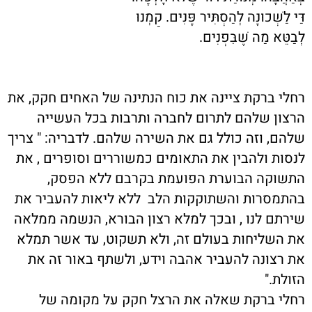
דַּי לַשְּׁכוּנָה לְהַסְתִּיר פָּנִים. קַמְנוּ
לְבַטֵּא מַה שֶׁבִּפְנִים.
רחלי ברקת ציינה את כוח הנתינה של האחים חקק, את
הרצון שלהם לתרום לחברה ותרבות בכל העשייה
שלהם, וזה כולל גם את השירה שלהם. לדבריה: " צריך
לנסות ולהבין את התאומים כמשוררים וסופרים , את
התשוקה הבוערת הפועמת בקרבם ללא הפסק,
בהתמסרות והשתוקקות הלב ללא ליאות להעביר את
שירתם לנו , ובכך למלא רצון הבורא, הנשמה ממלאה
את השליחות בעולם זה, ולא תשקוט, עד אשר תמלא
את רצונה להעביר אהבה וידע, ולשתף באור זה את
הזולת."
רחלי ברקת שאלה את
הרצל חקק
על מקומה של