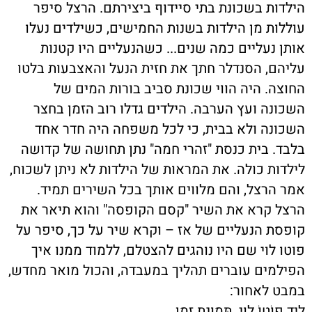
הילדות בשכונת בתי סיידוף ביצירתם. הרצל סיפר
עוללות מן הילדות בשנות החמישים, כשילדים נעלו
אותן נעליים כמה שנים... כשהנעליים היו קטנות
עליהם, הסנדלר חתך את חזית הנעל והאצבעות בלטו
החוצה. היה הווי שכונת סביב בורות המים של
השכונה ועץ הערבה. הילדים גדלו רוב הזמן בחצר
השכונה ולא בבית, כי לכל משפחה היה חדר אחד
בלבד. בית כנסת "זהרי חמה" נתן תחושה של קדושה
לילדות כולה. את המראות של הילדות לא ניתן לשכוח,
אמר הרצל, והם מלווים אותך בכל השירים תמיד.
הרצל קרא את השיר "קסם הקופסה" והוא תיאר את
קופסת הנעליים של אז – וקרא שיר על כך, סיפר על
פוטו לוי שם היו נוהגים להצטלם, ללמוד ממנו איך
הפילמים עוברים תהליך במעבדה, והכול מואר מחדש,
במבט לאחור:
לְיַד פוֹטוֹ לֵוִי. תְּמוּנַת זְמָן.