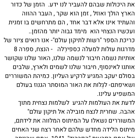
את היכולות שבהם להעביר לנו ידע. הזמן של כדור
הארץ הולך ואוזל , זמן הוא שקר , העבר ההווה
והעתיד אינו אלא דבר אחד , הם מתרחשים בו זמנית
ועכשיו הנצחי הוא מימד גבוה יותר מהזמן..
כריכת הספר "רשות לתיקון עולם"- אנו רואים ציור של
מדרגות עולות למעלה כספירַלה - הנצח, ספרה 8
אותיות נשמה חיבור לנשמה שלנו, האור שלנו שקושר
אותנו לאינסוף, חיבור שלנו לשמים ולארץ, שלבים
בסולם יעקב המגיע לרקיע העליון. כמיהת המשוררים
ושאיפתם- לגַלות את האור המוסתר הגנוז בעולם
המשפיע עלינו.
לדעת את העולמות להגיע לשלמות נצחית מתוך
אהבה. שחרית לנצח מובילה אל תיקון עולם"
המשוררים נשאלו על המיתוס המלווה את לידתם,
מיתוס הלידה מחדש שלהם לאחר רצח שני האחים