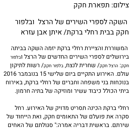
צילום: תפארת חקק
השקה לספרי השירים של הרצל ו
בלפור
חקק
בבית רחלי ברקת/ איתן אבן עזרא
המשוררת והציירת רחלי ברקת יזמה השקה בביתה
בירושלים לספרי השירים החדשים של הרצל ו
בלפור
:
/ שחרית לנצח,
/ רשות לתיקון
חקק
הרצל חקק
בלפור חקק
עולם. האירוע התקיים ביום שלישי 15 בנובמבר 2016
בנוכחות בני משפחה וחברים של רחלי ברקת, באירוח
ביתי הכולל כיבוד עשיר ומוזיקה של בתיה חרמון.
רחלי ברקת הכינה תסריט מדויק של האירוע. רחל
סקרה את פועלם של התאומים חקק, ואת הייחוד של
שירתם. בראשית דבריה אמרה:" סגולתם של האחים