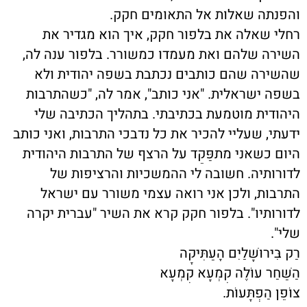
והפנתה שאלות אל התאומים חקק.
רחלי שאלה את
בלפור חקק
, איך הוא מגדיר את
השירה שלהם ואת מעמדו כמשורר. בלפור ענה לה,
שהשירה שהם כותבים נכתבת בשפה יהודית ולא
בשפה ישראלית. "אני כותב", אמר לה, "כשהתרבות
היהודית מוטמעת בכתיבתי. בתהליך הכתיבה שלי
ידעתי, שעליי להכיר את כל נדבכי התרבות, ואני כותב
היום כשאני מתפַּקֵד על הרצף של התרבות היהודית
לדורותיה. חשובה לי ההמשכיות והרציפות של
התרבות, ולכן אני רואה עצמי משורר עם ישראל
לדורותיו".
בלפור חקק
קרא את השיר "עברית יקרה
שלי".
רַק בִּירוּשָׁלַיִם הָעַתִּיקָה
הַשַּׁחַר עוֹלֶה קִמְעָא קִמְעָא
צוֹפֵן הַפְתָּעוֹת.