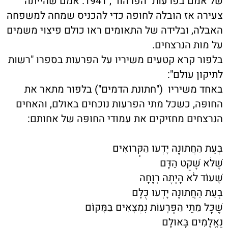
של אמם בפרעות "הפרהוד", 1941. אמם שהייתה
צעירה אז הובלה לחופה כדי להכניס שמחה למשפחה
האבלה, ובלידה של התאומים ראו כולם פיצוי משמים
על מות הנרצחים.
בלפור קרא קטעים משיריו על הפרעות בספרו "רשות
לתיקון עולם":
באחד משיריו ("חתונת הדמים") בלפור מתאר את
החופּה, כשכל מתי הפרעות נוכחים באולם, והאחים
הנרצחים מחזיקים את עמודי החופּה של אחותם:
בְּעֵת הַחֲתוּנָה יָדְעוּ הַקְּרוּאִים
שֶׁלֹּא שָׁקַט הַדָּם
שֶׁעוֹד לֹא הָיְתָה רְוָחָה
בְּעֵת הַחֲתוּנָה יָדְעוּ כֻּלָּם
שֶׁכָּל מֵתֵי הַפְּרָעוֹת נִמְצָאִים בַּמָּקוֹם
נֶאֱלָמִים בָּאוּלָם