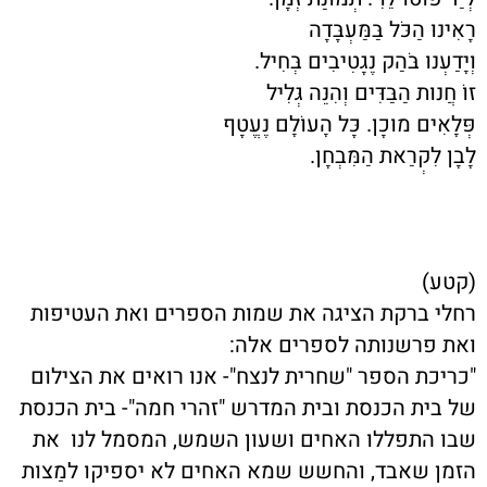
רָאִינוּ הַכֹּל בַּמַּעְבָּדָה
וְיָדַעְנוּ בֹּהַק נֶגָטִיבִים בְּחִיל.
זוֹ חֲנוּת הַבַּדִּים וְהִנֵּה גְּלִיל
פְּלָאִים מוּכָן. כָּל הָעוֹלָם נֶעֱטָף
לָבָן לִקְרַאת הַמִּבְחָן.
(קטע)
רחלי ברקת הציגה את שמות הספרים ואת העטיפות
ואת פרשנותה לספרים אלה:
"כריכת הספר "שחרית לנצח"- אנו רואים את הצילום
של בית הכנסת ובית המדרש "זהרי חמה"- בית הכנסת
שבו התפללו האחים ושעון השמש, המסמל לנו את
הזמן שאבד, והחשש שמא האחים לא יספיקו למַצות