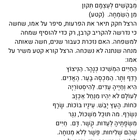
מְבַקְּשִׁים לְעַצְמָם תִּקּוּן
מִן הַשִּׂמְחָה. (קטע)
הרצל חקק
תיאר את הפרעות, סיפר על אמו, שחשה
כי נדרשה להקריב קרבן, רק כדי להוסיף שמחה
למשפחה. האם נזכרת כעבור שנים, חשה שאותה
מנחה שנתנה לא נשכחה. הרצל קורא קטע משיר על
אמו:
הַחַיִּים הִמְשִׁיכוּ כְּנָהָר. הַנִּיצוֹץ
רָדַף וְתָר. הַמִּכְסֶה בָּעַר. הֶאֱדִים.
הִיא וְחַיֶּיהָ עֵדִים. לַהִיסְטוֹרְיָה
לְעוֹלָם לֹא יִהְיוּ מִנַּחַל אַכְזָב
כֹּחוֹת. הָעֵץ יָבַשׁ. עֵינָיו בּוֹכוֹת. שָׂרָף
נִשְׂרַף. מה תּוּכַל מִשְּׁכוֹל, נִגַּר
מִשְּׂפָתֶיהָ לְעֵדוּת. קֶשֶׁר. דָּם. חַיִּים
שֶׁהֵם שְׁלִיחוּת. פֵּשֶׁר לְלֹא מְנוּחָה.