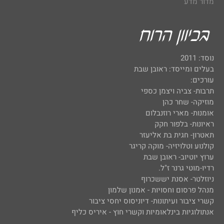
מדור מדע
נוסד: 2011
בעלים ומייסד: ראובן שבת
עורכים:
תרבות- צביה ויצמן כספי
מוזיקה- שחר כהן
אומנות- מארי רוזנבלום
ראיונות- בלפור חקק
תאטרון- חגית בת אליעזר
קולנוע וטלויזיה- מוקה קריגר
ערוץ יוטיוב- ראובן שבת
רדיו-מוטי גרנר ז"ל.
ניוזלטר- אסנת יששכרוף
מנהל פרסום וחסויות - אמנון שלמון
קשרי ציבור ועיתונות- דיוניסוס יחסי ציבור
אנתולוגיות בינלאומיות וקשרי חוץ - איריס כליף