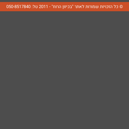
© כל הזכויות שמורות לאתר "בכיוון הרוח" - 2011 טל: 050-8517840