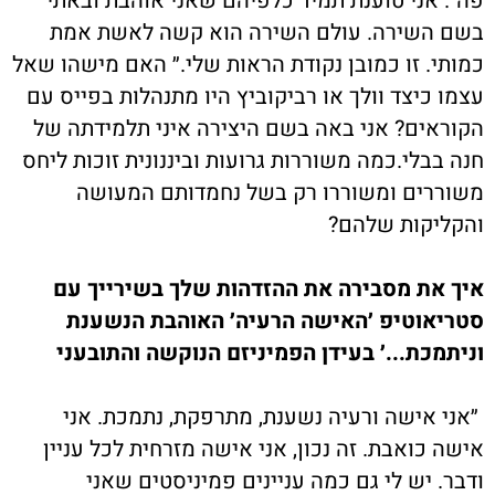
פה". אני טוענת תמיד כלפיהם שאני אוהבת ובאתי
בשם השירה. עולם השירה הוא קשה לאשת אמת
כמותי. זו כמובן נקודת הראות שלי.״ האם מישהו שאל
עצמו כיצד וולך או רביקוביץ היו מתנהלות בפייס עם
הקוראים? אני באה בשם היצירה איני תלמידתה של
חנה בבלי.כמה משוררות גרועות וביננונית זוכות ליחס
משוררים ומשוררו רק בשל נחמדותם המעושה
והקליקות שלהם?
איך את מסבירה את ההזדהות שלך בשירייך עם
סטריאוטיפ ׳האישה הרעיה׳ האוהבת הנשענת
וניתמכת...׳ בעידן הפמיניזם הנוקשה והתובעני
״אני אישה ורעיה נשענת, מתרפקת, נתמכת. אני
אישה כואבת. זה נכון, אני אישה מזרחית לכל עניין
ודבר. יש לי גם כמה עניינים פמיניסטים שאני