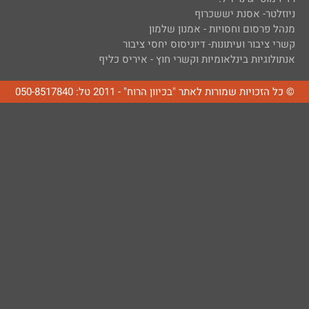
ניוזלטר- אסנת יששכרוף
מנהל פרסום וחסויות - אמנון שלמון
קשרי ציבור ועיתונות- דיוניסוס יחסי ציבור
אנתולוגיות בינלאומיות וקשרי חוץ - איריס כליף
© כל הזכויות שמורות לאתר "בכיוון הרוח" - 2011 טל: 050-8517840