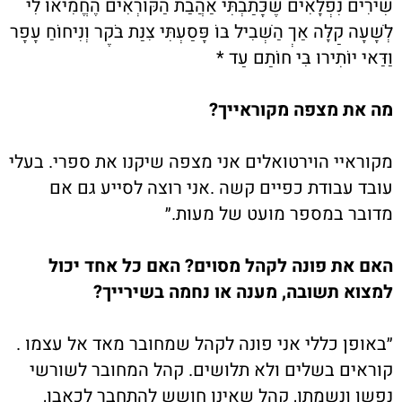
שִׁירִים נִפְלָאִים שֶׁכָּתַבְתִּי אַהֲבַת הַקּוֹרְאִים הֶחֱמִיאוּ לִי
לְשָׁעָה קַלָּה אַךְ הַשְּׁבִיל בּוֹ פָּסַעְתִּי צִנַּת בֹּקֶר וְנִיחוֹחַ עָפָר
וַדַּאי יוֹתִירוּ בִּי חוֹתַם עַד *
מה את מצפה מקוראייך?
מקוראיי הוירטואלים אני מצפה שיקנו את ספרי. בעלי
עובד עבודת כפיים קשה .אני רוצה לסייע גם אם
מדובר במספר מועט של מעות.״
האם את פונה לקהל מסוים? האם כל אחד יכול
למצוא תשובה, מענה או נחמה בשירייך?
״באופן כללי אני פונה לקהל שמחובר מאד אל עצמו .
קוראים בשלים ולא תלושים. קהל המחובר לשורשי
נפשו ונשמתו, קהל שאינו חושש להתחבר לכאבו,