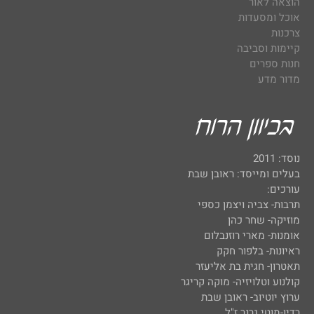
הוצאה לאור
אוכל ומסעדות
צרכנות
קיימות וסביבה
חנות ספרים
מדור מדע
נוסד: 2011
בעלים ומייסד: ראובן שבת
עורכים:
תרבות- צביה ויצמן כספי
מוזיקה- שחר כהן
אומנות- מארי רוזנבלום
ראיונות- בלפור חקק
תאטרון- חגית בת אליעזר
קולנוע וטלויזיה- מוקה קריגר
ערוץ יוטיוב- ראובן שבת
רדיו-מוטי גרנר ז"ל.