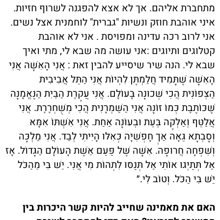
מתחברת אליהם. אך לא אצא להפגנה לשרוף חזיות.
איני אוהבת חוזק ונשיות "גברית" לוחמנית אצל נשים.
אני לרוב רכה עדינה ומפויסת . אני לא אוהבת
קטלוגים ותיוגים :אני עושה מה שבא לי, מתי ואיך
שבא לי. הנה שיר שיסייע להבין זאת : אֲנִי הָאִשָּׁה אֲנִי
הָאִשָּׁה שֶׁתָּמִיד חֲלַמְתֶּן לִהְיוֹת אֲנִי הַתֵּל אֲבִיבִית
הַצְּפוֹנִית הֲכִי שְׁכוּנָה בָּעוֹלָם. אֲנִי עֲקֶרֶת הַבַּיִת הַנֶּאֱמָנָה
שֶׁכּוֹתֶבֶת כְּמוֹ זוֹנָה אֲנִי הַשַּׁמְרָנִית הֲכִי מְשֻׁחְרֶרֶת. אֲנִי
אֲלַטֵּף וְאַלְקֶה בְּעֵת וּבְעוֹנָה אַחַת. אֲנִי אִשְׁתּוֹ אִמָּא
וְסָבְתָא גֵּאָה אַךְ חָפְשִׁיָּה כְּאִלּוּ הָיִיתִי לְבַד. אֲנִי מַלְכָּה
וְשִׁפְחָה חֲרוּפָה. אִשָּׁה שֶׁל פַּעַם אֵשֶּׁת הָעוֹלָם הַגָּדוֹל. אָז
אַל תְּתַיְּגוּ אוֹתִי אַל תְּנַסּוּ לִתְהוֹת מִי אֲנִי. יֵשׁ בִּי מֵהַכֹּל
יֵשׁ בִּי הַכֹּל. וְטוֹב לִי.״
האם את מאמינה שחייב להיות קשר היכרות בין