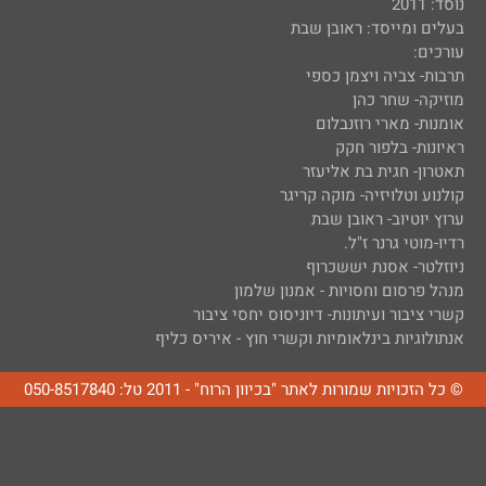
נוסד: 2011
בעלים ומייסד: ראובן שבת
עורכים:
תרבות- צביה ויצמן כספי
מוזיקה- שחר כהן
אומנות- מארי רוזנבלום
ראיונות- בלפור חקק
תאטרון- חגית בת אליעזר
קולנוע וטלויזיה- מוקה קריגר
ערוץ יוטיוב- ראובן שבת
רדיו-מוטי גרנר ז"ל.
ניוזלטר- אסנת יששכרוף
מנהל פרסום וחסויות - אמנון שלמון
קשרי ציבור ועיתונות- דיוניסוס יחסי ציבור
אנתולוגיות בינלאומיות וקשרי חוץ - איריס כליף
© כל הזכויות שמורות לאתר "בכיוון הרוח" - 2011 טל: 050-8517840