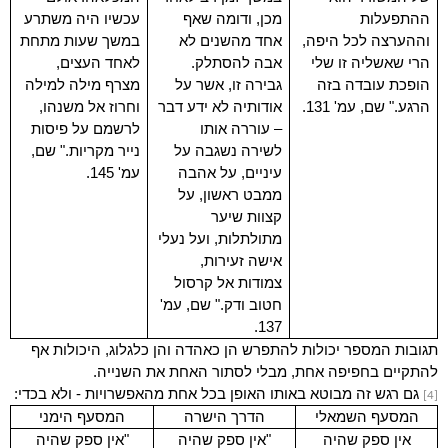
ההתפעלות
מכן, ודומה שאף
עכשיו היה משתרע
וההערצה לכל היפה,
אחד מהשנים לא
במשך שעות מתחת
הרי שאשליה זו שלי
אבה להסתלק.
לאחד העצים,
הופכת עובדה בזה
גבירה זו, אשר על
מצרף מילה למילה
הרגע." שם, עמ' 131.
אודותיה לא ידע דבר
וחרוז אל משנהו,
– עוררה אותו
לרשמם על פיסות
לשירה נשגבה על
נייר מקריות." שם,
עיניים, על אהבה
עמ' 145.
ממבט ראשון, על
קצוות שיער
מתולתלות, ועל נעלי
אישה זעירות,
צמודות אל קרסול
חטוב ודק." שם, עמ'
137.
תגובות המספר יכולות להתפרש הן כאהדה והן כלגלוג
,
היכולות אף
להתקיים בחפיפה אחת
,
מבלי לסתור האחת את השנייה.
גם רגש זה מבוטא באותו האופן בכל אחת מהאפשרויות
-
ולא בכדי
:
[4]
המסעף השמאלי
הדרך הישרה
המסעף הימני
אין ספק שהיה
"אין ספק שהיה
"אין ספק שהיה