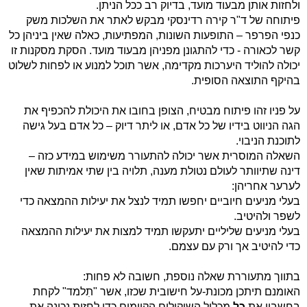
ולחזות אותן מבעוד מועד, בדיוק רב ככל הניתן.
פיתוחה של ד"ר קירה רדינסקי מבקש לאתר את השלכות משק
כנפי הפרפר – התופעות השונות, המפתיעות, כאלה שאין ביניהן כל
קשר לכאורה - כדי להתגונן מפניהן מבעוד מועד. הסקת מסקנות זו
יכולה להוליד היערכות מקדימה, אשר תוכל למנוע או לפחות לשלוט
בהיקף התוצאה הסופית.
על פניו זהו פיתוח מבטיח, הצופן בחובו את היכולת להכפיף את
הגה הניווט בידיו של כל אדם, או ליתר דיוק – כל אדם בעל גישה
לתוכנת הניבוי.
השאלה המוסרית אשר יכולה להתעורר משימוש במידע כזה –
דינה שתיוותר לעולם נטולת מענה, תלויה בין שתי אמיתות שאין
לערער אחריהן:
בעלי מניעים חיוביים יחפשו תמיד לנצל את יעילות ההמצאה כדי
לשפר ולהיטיב.
בעלי מניעים שליליים יתעקשו תמיד למצות את יעילות ההמצאה
כדי להיטיב אך ורק עם עצמם.
בתווך מתעוררת שאלה נוספת, חשובה לא פחות:
האומנם תיתכן מכונת-על חישובית שכזו, אשר "תִלמד" לקחת
בחשבון את
כל
מכלול השיקולים הקיימים כדי לחזות נכונה את