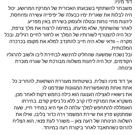
דוד מיניו:
משבחר להשתתף בשבועתו האכזרית של המרקיז המרושע, יכול
היה לבלות את שארית ימיו כבעלה של יפיפייה עשירה ומיוחסת,
ליהנות מחיי נוחות ובטלה ולעסוק בשירתו באין מפריע.
לאחר שהשתתף, שלא מדעתו, במזימה לרצוח את מלך צרפת,
יכול היה להצטרף לשורותיו של המלך או לחזור לחיים רגילים, ובכל
מקרה – וודאי שלא היה חייב להתנדב למלא את מקומו בכרכרה
המלכותית.
ובל נשכח שמשעה שהחליט להינשא לבחירת ליבו ולשוב להרגליו
הקודמים, יכול היה ליהנות משלווה מבורכת של שגרה מוכרת
ונינוחה.
אך דוד מיניו הצליח, בשיטתיות מעוררת השתאות, להחריב כל
אחת ואחת מהאפשרויות המגוונות שנזדמנו לו:
את נישואיו לאצילה הענוגה הוא כילה כחמש דקות לאחר מכן,
משקרא את המרקיז לדו קרב ללא כל ניסיון קודם. בחירתו
האומללה להתחפש למלך עלתה לו אף היא במחיר חייו, שעה
שמתנקש פרץ את שיירת המשמר וירה כדור בליבו, ואילו את
השלווה הנינוחה של רועה צאן – משורר לעת פנאי, הוא הצליח
להרוס כשהתאבד לאחר ביקורת רעה במיוחד.