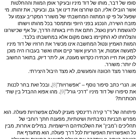
סופו של דבר, מותו של דוד מיניו ובעיקר אופן המוות וההחלטות
אשר הובילו אליו, הם שחרצו את דינו אך גם, ובעיקר, את זהותו. מי
שפעל על פי קו המתווה המחשבתי של משורר המקריב עצמו על
מזבח השירה, הנכנע בפני היופי ומתמסר בכל מהותו וישותו
להגשמת רעיון נאצל, חתם את חייו באותה הדרך, על אף שכישרונו
והצלחתו לא התקיימו בשום מקום אלא במחשבתו בלבד.
המוות האמיץ ונטול המחשבה אינו מכשיר את חרוזיו של דוד מיניו
למעשה אמנות, אך הרעיון אשר קיים אותו ואשר בעבורו היה מוכן
לסכן את חייו הכתירו כקדוש מעונה, או, ליתר דיוק, בתואר החשוב
לו יותר: משורר.
משורר מצד הכוונה והמעשים, לא מצד היבול היצירתי.
או. הנרי כתב סיפור נוסף – "אפשרויות"
[8]
, ובכל זאת בחר לכנות
את סיפורו של דוד מיניו "דרכי גורל"
[9]
. מהו אפוא ההבדל בין שתי
הכותרות?
פיתוחה של ד"ר קירה רדינסקי מעניק לעולם אפשרויות פעולה. הוא
מפרש תבניות נסיבתיות ושיטתיות, מפענח חתך רוחבי של
תהליכים ו"מבין" את השלכותיהם היישומיות. במילים אחרות, מבין
כל האפשרויות האפשריות לכל דרך פעולה, הוא מתעדף את