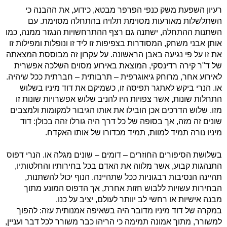
רעיון השפעת משק כנפי הפרפר מבטא, כידוע, את ההבנה כי
השתלשלות מאורעות מסוימת תלויה בהתחלה מסוימת. עם
השתנות ההתחלה, ישתנה גם רצף ההתרחשויות הנגזר ממנה, כמו
אותן אבני משחק, המסודרות בצפיפות זו ליד זו ונופלות ומפילות זו
את זו על פי נגיעה באבן הראשונה. על עקרון זה מבוססת המצאתה
של ד"ר קירה רדינסקי, המוצאת באירוע מסוים השלכה אפשרית
לאירוע אחר, מרוחק גיאוגרפית – תרבותית – חברתית ככל שיהיה.
או. הנרי ביקש לאתגר תפיסה זו, כשמיקם את דוד מיניו בשלוש
התחלות שונות, אשר צפויות היו להניב שלוש אפשרויות שונות זו
מזו. שלוש הדרכים אכן הובילו את אותו הגיבור למקומות ולמצבים
שונים זה מזה, אך בסופה של כל דרך היה גורלו זהה בכולן: דוד
מיניו נורה תמיד למוות, תמיד מכדורו של אותו האקדח.
בשלושת הסיפורים החוזרים – דומים – שונים מגלה או. הנרי דפוס
התנהגות קבוע, אשר מלווה את האדם בכל בחירותיו והחלטותיו,
תהיינה הנסיבות רבגוניות ככל שתהיינה. הנוף יכול להשתנות,
הבחירות עשויות ללבוש חזות אחרת, אך הדפוס המונע מתוך
מבנה אישיות או רחשי לב יוותר לעולם, יציב על כנו.
במקרה של דוד מיניו מדובר היה בשאיפה אמנותית עזה: להפוך
למשורר, מתוך אמונה תמימה כי הריהו כבר משורר לכל דבר ועניין,