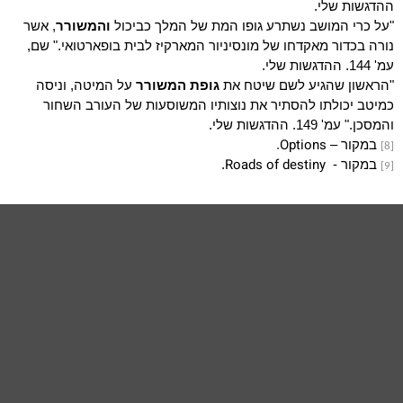
ההדגשות שלי.
"על כרי המושב נשתרע גופו המת של המלך כביכול
והמשורר
, אשר
נורה בכדור מאקדחו של מונסיניור המארקיז לבית בופארטואי." שם,
עמ' 144. ההדגשות שלי.
"הראשון שהגיע לשם שיטח את
גופת המשורר
על המיטה, וניסה
כמיטב יכולתו להסתיר את נוצותיו המשוסעות של העורב השחור
והמסכן." עמ' 149. ההדגשות שלי.
Options
במקור –
.
[8]
Roads of destiny
במקור -
.
[9]