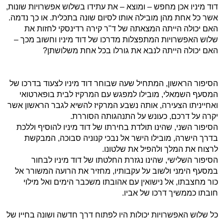
דוד מיניו אכן מחפש – ומוצא – את עתידו בשלוש אפשרויות שונות,
אשר כל אחת מהן מובילה אותו לסיום שונה בתכלית. או כך נדמה.
האם יכולה הייתה המצאתה של ד"ר קירה רדינסקי לחזות את
שלוש האפשרויות המתפצלות מדרכו של דוד מיניו וחשוב מכך –
האם יכולה הייתה לנבא את גורלו בכל אחת משלושתן?
הסיפור הראשון, המתחיל שעה שבוחר דוד מיניו לצעוד בדרכו של
המסעף השמאלי, מובילו למפגש עם המרקיז לבית בופארטואי
ואחייניתו הצעירה, אותה נשבע המרקיז להשיא לגבר הראשון אשר
יקרה על דרכם, כעונש על התנהגותה הסוררת.
הסיפור השני, שהינו תולדת בחירתו של דוד מיניו להוסיף וללכת
בדרך הישרה, מובילו הישר אל נבכי קנוניה סבוכה, המבקשת
לרצוח את המלך ולהפיל את שלטונו.
הסיפור השלישי, שהינו נגזרת החלטתו של דוד מיניו לבחור
במסעף הימני ולשוב על עקבותיו, מחזיר את הרועה המשורר אל
כור מחצבתו, אל נישואין עם אהובתו משכבר הימים ואל מילוי
חובתו כממשיך דרכו של אביו.
כל שלוש האפשרויות יכולות היו לפתוח דרך חדשה ושונה בחייו של