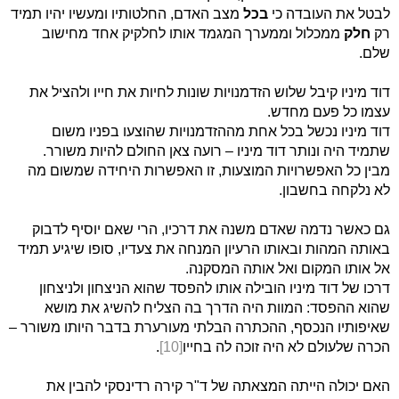
לבטל את העובדה כי
בכל
מצב האדם, החלטותיו ומעשיו יהיו תמיד
רק
חלק
ממכלול וממערך המגמד אותו לחלקיק אחד מחישוב
שלם.
דוד מיניו קיבל שלוש הזדמנויות שונות לחיות את חייו ולהציל את
עצמו כל פעם מחדש.
דוד מיניו נכשל בכל אחת מההזדמנויות שהוצעו בפניו משום
שתמיד היה ונותר דוד מיניו – רועה צאן החולם להיות משורר.
מבין כל האפשרויות המוצעות, זו האפשרות היחידה שמשום מה
לא נלקחה בחשבון.
גם כאשר נדמה שאדם משנה את דרכיו, הרי שאם יוסיף לדבוק
באותה המהות ובאותו הרעיון המנחה את צעדיו, סופו שיגיע תמיד
אל אותו המקום ואל אותה המסקנה.
דרכו של דוד מיניו הובילה אותו להפסד שהוא הניצחון ולניצחון
שהוא ההפסד: המוות היה הדרך בה הצליח להשיג את מושא
שאיפותיו הנכסף, ההכתרה הבלתי מעורערת בדבר היותו משורר –
הכרה שלעולם לא היה זוכה לה בחייו
[10]
.
האם יכולה הייתה המצאתה של ד"ר קירה רדינסקי להבין את