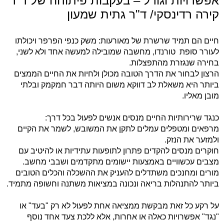
אפשרויות וגורל – בעקבות פיתוחה של ד"ר
קירה רדינסקי/ ד"ר גתית שמעון
חיים הם תמיד שרשרת של מאורעות: משק כנפי הפרפר ויכולתו
לעורר סופת
טורנדו, מחשבה שמובילה למעשה אחד ולא לשני,
בחירה שנגזרת מהתפצלות.
הרצון לבחור את הדרך הטובה מכולן ולחיות את החיים הממצים
ביותר היא משאלת לב דווקא משום היותה דבר חמקמק ובלתי
מובן מאליו.
כנגד שרירותיות החיים מנסים אנשים לפעול בכל דרך:
מרפאים ומטפלים עמלים לתקן את המשובש, לשמר את הקיים
ולמזער את הנזק.
חוקרים מנסים להקדים פתרון לתופעות עתידיות או להיטיב עם
מצבים עכשוויים באמצעות יישומים מתקדמים ושבבי מחשב.
מורים ומחנכים משתדלים להעניק את ההשכלה והכלים הטובים
ביותר להתנהלות בריאה ונכונה במציאות משתנה וחשופה מתמיד.
על רקע כל זאת מבקשת ממציאה אחת לפעול לא רק "בעד" או
"נגד" אפשרויות כאלה או אחרות, אלא ללכת צעד אחד נוסף