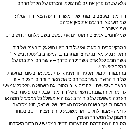
אלא שטרם פרץ את גבולות עולמו והכרתו של הקהל הרחב.
דוד מיניו מעוצב בדמותו של המשורר ורועה הצאן דוד המלך:
שני רועי צאן הרועים את צאן אביהם.
שני משוררים.
שני לוחמים אמיצים המוסרים את נפשם בשם מלחמות חשובות.
המרקיז לבית בופארטואי של דוד מיניו הוא גָּלְיָת הענק של דוד
המלך: נפיל מאיים, שחצן ומתרברב, המעורב ב"עסקת נישואין"
אשר תניב לכל אדם אשר יקרה בדרך – עושר רב ואת בתו של
המלך לאישה
[2]
.
בהתמודדות מולו מפגין דוד מיניו גדלות נפש, אך בשונה מתעוזתו
של דוד הרועה, אשר כבר הביס את האריה והדוב והצליח – זו
הפעם השלישית – להביס אויב מסוכן, גם כשהוא משולל כל אמצעי
לוחמה או התגוננות, תעוזתו של דוד מיניו גובלת בטיפשות ובאי
הערכה משוועת של כוח יריבו: גם הוא משולל כל אמצעי לוחמה או
התגוננות, אך בשונה ממלכה העתידי של ישראל, הוא מסתער
קדימה - אבוד לחלוטין אך משוכנע כי הינו מצויד היטב בכוחו
המגונן של המשורר האמיץ.
מסיבה זו מסתכמת הסתערותו תמיד במפגש עם כדור מאקדחו