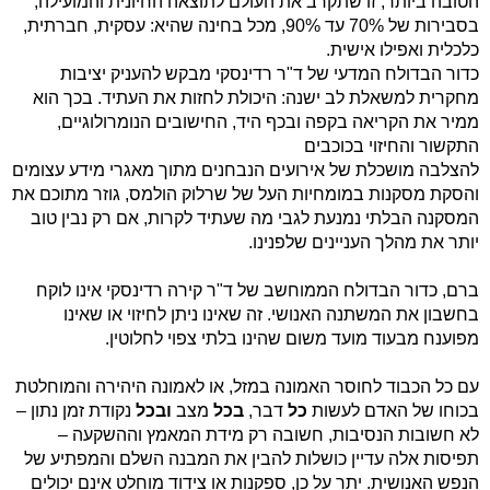
הטובה ביותר, זו שתקרב את העולם לתוצאה החיונית והמועילה,
בסבירות של 70% עד 90%, מכל בחינה שהיא: עסקית, חברתית,
כלכלית ואפילו אישית.
כדור הבדולח המדעי של ד"ר רדינסקי מבקש להעניק יציבות
מחקרית למשאלת לב ישנה: היכולת לחזות את העתיד. בכך הוא
ממיר את הקריאה בקפה ובכף היד, החישובים הנומרולוגיים,
התקשור והחיזוי בכוכבים
להצלבה מושכלת של אירועים הנבחנים מתוך מאגרי מידע עצומים
והסקת מסקנות במומחיות העל של שרלוק הולמס, גוזר מתוכם את
המסקנה הבלתי נמנעת לגבי מה שעתיד לקרות, אם רק נבין טוב
יותר את מהלך העניינים שלפנינו.
ברם, כדור הבדולח הממוחשב של ד"ר קירה רדינסקי אינו לוקח
בחשבון את המשתנה האנושי. זה שאינו ניתן לחיזוי או שאינו
מפוענח מבעוד מועד משום שהינו בלתי צפוי לחלוטין.
עם כל הכבוד לחוסר האמונה במזל, או לאמונה היהירה והמוחלטת
בכוחו של האדם לעשות
כל
דבר,
בכל
מצב
ובכל
נקודת זמן נתון –
לא חשובות הנסיבות, חשובה רק מידת המאמץ וההשקעה –
תפיסות אלה עדיין כושלות להבין את המבנה השלם והמפתיע של
הנפש האנושית. יתר על כן, ספקנות או צידוד מוחלט אינם יכולים