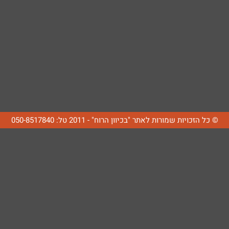
© כל הזכויות שמורות לאתר "בכיוון הרוח" - 2011 טל: 050-8517840