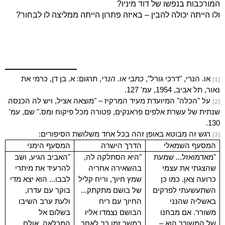
המורכבות בנפשו של דוד מיניו?
ולו הייתה יכולה להבין – באיזה פתרון הייתה ממליצה לו לבחור?
או. הנרי, "דרכי גורל",
כתבי או. הנרי
, תרגום: א. בן דן, כרמי את
[1]
נאור, תל אביב, 1954, עמ' 127.
על "הכלה" המיועדת מעיד המרקיז – "מוצאה אציל, ויש לה הכנסה
[2]
שנתית של עשרת אלפים פראנקים, פטורה מכל פיקוח ומס." שם, עמ'
130.
רגש זה מבוטא באופן זהה בכל אחד משלושת הסיפורים
:
[3]
המסעף השמאלי
הדרך הישרה
המסעף הימני
"מאדמואזל... שמעת
"היא הסתלקה לה,
"האביב הגיע, ושב
שהצגתי את עצמי
בהשאירה אחריה
להרעיד את מיתרי
כרועה צאן. כמו כן
שמץ חיוך, וריח קליל
לבבו... הוא יצא מדי
השתעשעתי לפרקים
של בושם מתקתק...
בוקר עם עדרו,
באשליה שהנני
החיוך עם ריח
ולעת ערב השיבו
משורר. אם מבחנו
הבושם נצמדו אליו
בשלום אל
של המשורר הוא –
במשך זמן רב לאחר
המכלאה. אולם