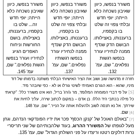
משורר בנפשו, כיוון
משורר בנפשו, כיוון
משורר בנפשו, כיוון
שאיבון נשכחה כלא
שאיבון נשכחה כלא
שאיבון נשכחה כלא
הייתה; יופי חדש
הייתה; יופי חדש
הייתה; יופי חדש
ובלתי צפוי זה שלט
ובלתי צפוי זה שלט
זה... שלט בו
בו בקסמיו,
בו בקסמיו,
בקסמיו, ברעננותו,
ברעננותו, באצילותו.
ברעננותו, באצילותו.
באצילותו. בושם
הבושם הדק שנדף
הבושם הדק שנדף
החורשות וניחוח
ממנה לנחיריו עורר
ממנה לנחיריו עורר
האפרים הגיע
בנפשו רגשות
בנפשו רגשותיו
לנחיריו ועורר בנפשו
נפלאים." שם, עמ'
נפלאים." שם, עמ'
רגשות נפלאים." שם,
132.
137.
עמ' 145.
חזרה זו
מדגישה שוב ושוב את הציר האישיותי הבלתי משתנה בדמותו של דוד
מיניו
,
שהוא
-
הוא הגורם האמיתי לשינוי גורלו או לא
-
כפי שיובהר מיד.
על פי דברי המומחה המלומד, מר ג'ורג' בריל, הוא אינו משורר כלל: "קראתי
[5]
כל מילה בכתבי היד הללו. בן אדם – במקום לכתוב שירה, עליך לחיות את
שירתך. אל נא תנסה לשוב ולהעלות אותה על הנייר." שם, עמ' 148.
שם.
[6]
"באולם האוכל של 'קנקן הכסף' פכר את ידיו הפונדקאי הנדהם, וגחן
[7]
מעל לגופתו של
המשורר ההרוג
, בעוד שלהבותיהם של שני תריסרי
נרות דולקים רטטו וריצדו על פני השולחן הגדול" שם, עמ' 135.