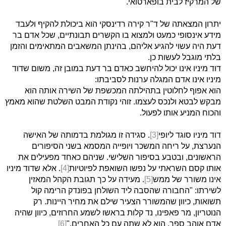
של המרקיז לבית בופארטואי.
יתרון המצאתה של ד"ר קירה רדינסקי הוא ביכולת להקיף ולעבד
מידע אינסופי כמעט ולמצוא בו הקשרים תבונתיים, שכל אדם בר
דעת היה עשוי להגיע אליהם, בהינתן המשאבים המתאימים והזמן
בלתי מוגבל לעשות כן.
דוד מיניו אינו יכול להיחשב כאדם בר דעת במובן זה, משום שדוד
מיניו אינו אדם המגלה ערנות לסביבתו:
הוא אפוף לחלוטין בתהילתה המכשפת של השירה אותה הוא
מבקש לבטא ולנכס לעצמו. זוהי נקודת המבט השלטת שהוא מאמץ
והכוח המניע אותו לפעול.
דוד מיניו סוגד ליופי
[3]
. סגידה זו מגולמת בדמותה של האישה
הנערצת, על ריחה המשכר ויופייה המסמא בשני הסיפורים
הראשונים, ובטבע בסיפור השלישי. שניהם כאחד מפעילים את
אותו קסם השראתי על נפשו השואפת לפיוטיות
[4]
. אלא שדוד מיניו
אינו משורר של ממש
[5]
. מעידה על כך תגובת הקהל המאזין
לשירתו: "החבורה שהסבה ליד השולחן בפונדק הרימה קול
תשואות, כיוון שהמשורר הצעיר שילם את מחיר היינות. רק
הנוטריון, מר פאפינו, נד קלות בראשו לשמע החרוזים, כיוון שהיה
אדם אוהב ספר. הוא לא שתה עם כל האחרים."
[6]