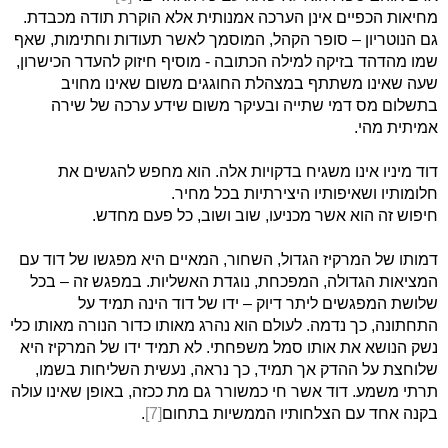
מחיאות הכפיים אינן הערכה אמנותית אלא הוקרת תודה מכבדת.
גם הנוטריון – סופר הקהל, המוסמך לאשר תעודות וחתימות, שאף
שמו מהדהד בזיקה למילה הכתובה - מוסיף חיזוק להעדר הכישרון,
שעה שאינו משתתף במצהלת החוגגים משום שאינו מחויב
בתשלום מס דמי שתייה ובעיקר משום שידע ערכה של שירה
אמיתית מהי.
דוד מיניו אינו משגיח בדקויות אלה. הוא מחפש להגשים את
חלומותיו ושאיפותיו היצירתיות בכל מחיר.
חיפוש זה הוא אשר מכניעו, שוב ושוב, כל פעם מחדש.
דמותו של המרקיז הגדול, השחור, המאיים היא מפגשו של דוד עם
המציאות הגדולה, המפכחת, נוגדת האשליות. במפגש זה – בכל
שלושת המפגשים ליתר דיוק – ידו של דוד הינה תמיד על
התחתונה, כך נדמה. לעולם הוא נהרג מאותו כדור הנורה מאותו כלי
נשק הנושא את אותו סמל משפחתי. לא תמיד ידו של המרקיז היא
שלוחצת על ההדק אך תמיד, כך נראה, נעשית השליחות בשמו,
תרתי משמע. דוד אשר חי כמשורר גם מת ככזה, באופן שאינו עולה
בקנה אחד עם הצלחותיו הממשיות בתחום
[7]
.