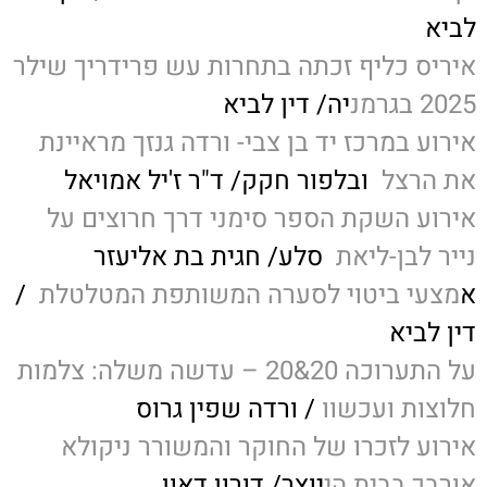
לביא
איריס כליף זכתה בתחרות עש פרידריך שילר
2025 בגרמנ
יה/ דין לביא
אירוע במרכז יד בן צבי- ורדה גנזך מראיינת
את הרצל
ובלפור חקק/ ד"ר ז'יל אמויאל
אירוע השקת הספר סימני דרך חרוצים על
נייר לבן-ליאת
סלע/ חגית בת אליעזר
א
מצעי ביטוי לסערה המשותפת המטלטלת
/
דין לביא
על התערוכה 20&20 – עדשה משלה: צלמות
חלוצות ועכשוו
/ ורדה שפין גרוס
אירוע לזכרו של החוקר והמשורר ניקולא
אורבך בבית הי
יוצר/ דורון דאון