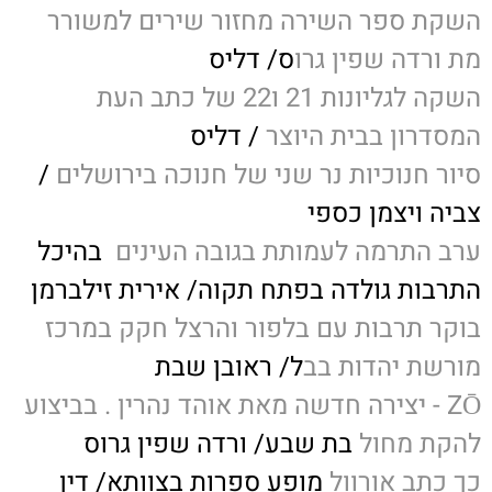
השקת ספר השירה מחזור שירים למשורר
מת ורדה שפין גרו
ס/ דליס
השקה לגליונות 21 ו22 של כתב העת
המסדרון בבית היוצר
/ דליס
סיור חנוכיות נר שני של חנוכה בירושלים
/
צביה ויצמן כספי
ערב התרמה לעמותת בגובה העינים
בהיכל
התרבות גולדה בפתח תקוה/ אירית זילברמן
בוקר תרבות עם בלפור והרצל חקק במרכז
מורשת יהדות בב
ל/ ראובן שבת
ZŌ - יצירה חדשה מאת אוהד נהרין . בביצוע
להקת מחול
בת שבע/ ורדה שפין גרוס
כך כתב אורוול
מופע ספרות בצוותא/ דין