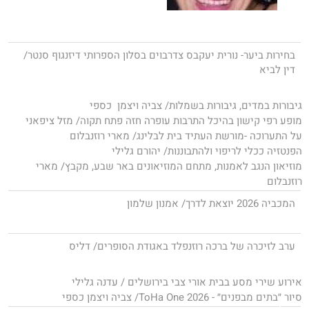
בחירות ביער- נורית יעקבס צדרבוים בסלון הספרותי דיזנגוף סנטר/
דין לביא
גיבורות במדים, גיבורות בשמלות/ צביה ויצמן כספי
מופע רפי קישון בהיכל התרבות עופרה חזה פתח תקוה/ מזל ציפאני
על התערוכה -מורשת העתיד בית לבלינג/ מארי רוזנבלום
הפנטזיה ככלי לריפוי ולהתבוננות/ יהורם גלילי
מוזיאון הנגב לאמנות, מתחם המוזיאונים באר שבע, מקבץ/ מארי
רוזנבלום
המכביה 2026 יוצאת לדרך/ אמנון שלמון
ערב לזיכרה של ברכה רוזנפלד באגודת הסופרים/ דליס
אירוע שירי מסע בבית אורי צבי בירושלים / עדנה גלילי
סיור ״בתים מבפנים״ - ToHa One 2026/ צביה ויצמן כספי