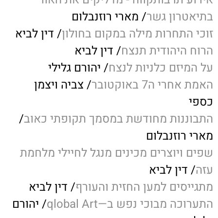
בתיאטרון גשר
/ מארי רוזנבלום
זוכי התחרות מילה במקום בחולון
/ דין לביא
הרוח היהודית תנצח
/ דין לביא
על המיזם כלניות לנצח
/ יהורם גלילי
האמת אחרי ה7 באוקטובר
/ צביה ויצמן
כספי
התבוננות מחודשת במסמך תקופתי כאוב
/
מארי רוזנבלום
שפים ויוצרים מכינים מנגל לחיילי מלחמת
עזה
/ דין לביא
מתגייסים למען החזית והעורף
/ דין לביא
התערוכה מבוכי נפש ב—qlobal Art
/ יהורם