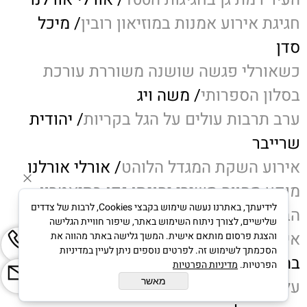
חגיגת אירוע אמנות במוזיאון רובין
/ מיכל
סדן
כשאורלי פגשה שושנה משוררת עורכת
בסלון הספרותי
/ משה ויג
ערב תרבות עולים על הגל בקריות
/ יהודית
שרייבר
אירוע השקת המגדל הלוהט
/ אורלי אורלנו
מופע מחווה משירי יהונתן גפן בתיאטרון
לידיעתך, באתרנו נעשה שימוש בקבצי Cookies, לרבות של צדדים
הבימה
/ צביה ויצמן כספי
שלישיים, לצורך ניתוח השימוש באתר, שיפור חוויית הגלישה
אירוע שירי זמן בבית אצג בירושלים
/ נוגה
והצגת פרסום מותאם אישית. המשך גלישה באתר מהווה את
הסכמתך לשימוש זה. לפרטים נוספים ניתן לעיין במדיניות
בהירי
הפרטיות.
מדיניות הפרטיות
מאשר
על המופע גלות ומלכות
במדיטק חולון/