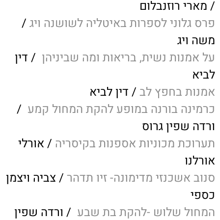
/ מארי רוזנבלום
פרס גלוני לספרות באיטליה לשושנה ויג
/
משה ויג
ע
ל אמנות נשית, בריאות ומה שביניהן
/ דין
לביא
אמנות בחפץ לב
/ דין לביא
כרמינה בורנה במופע להקת המחול קמע
/
ורדה שפין גרוס
תערוכת מכוניות אספנות בקיסריה
/ אורלי
אורלנו
סנוב אשכנזי מדימונה- זיו תדהר
/ צביה ויצמן
כספי
המחול שלוש -להקת בת שבע
/ ורדה שפין