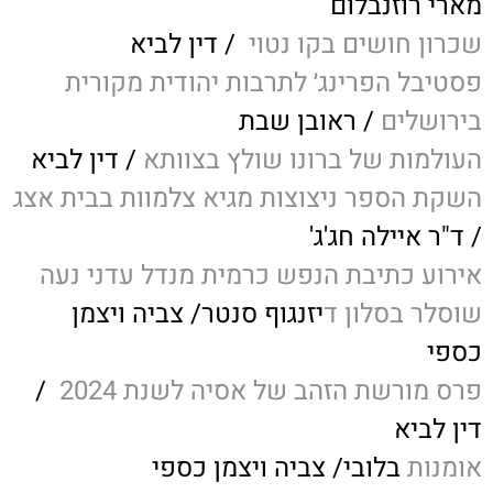
מארי רוזנבלום
שכרון חושים בקו נטוי
/ דין לביא
פסטיבל הפרינג׳ לתרבות יהודית מקורית
בירושלים
/ ראובן שבת
העולמות של ברונו שולץ בצוותא
/ דין לביא
השקת הספר ניצוצות מגיא צלמוות בבית אצג
/ ד"ר איילה חג'ג'
אירוע כתיבת הנפש כרמית מנדל עדני נעה
שוסלר בסלון ד
יזנגוף סנטר/ צביה ויצמן
כספי
פרס מורשת הזהב של אסיה לשנת 2024
/
דין לביא
אומנות
בלובי/ צביה ויצמן כספי