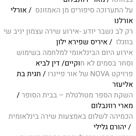
על התערוכה סיפורים מן האמזונס
/ אורלי
אורלנו
רק לב נשבר יודע -אירוע שירה עצמון יניב שי
בוזגלו
/ איריס שפירא ילון
אירוע היום הבינלאומי למלחמה בשימוש
וסחר בסמים לא ח
וקיים/ דין לביא
פרויקט NOVA של אור פיינרו
/ חגית בת
אליעזר
השקת הספר מטולטלת – בבית הסופר
/
מארי רוזנבלום
הכמיהה לשלום באמצעות שירה בינלאומית
/ יהורם גלילי