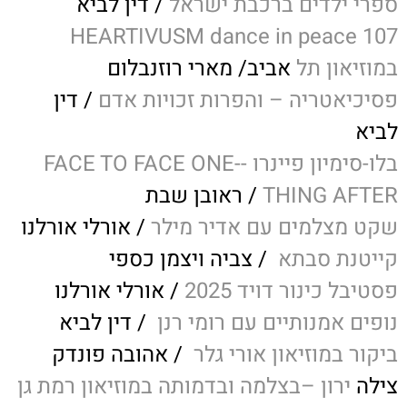
ספרי ילדים ברכבת ישראל
/ דין לביא
HEARTIVUSM dance in peace 107
במוזיאון תל
אביב/ מארי רוזנבלום
פסיכיאטריה – והפרות זכויות אדם
/ דין
לביא
בלו-סימיון פיינרו --FACE TO FACE ONE
THING AFTER
/ ראובן שבת
שקט מצלמים עם אדיר מילר
/ אורלי אורלנו
קייטנת סבתא
/ צביה ויצמן כספי
פסטיבל כינור דויד 2025
/ אורלי אורלנו
נופים אמנותיים עם רומי רנן
/ דין לביא
ביקור במוזיאון אורי גלר
/ אהובה פונדק
צילה
ירון –בצלמה ובדמותה במוזיאון רמת גן