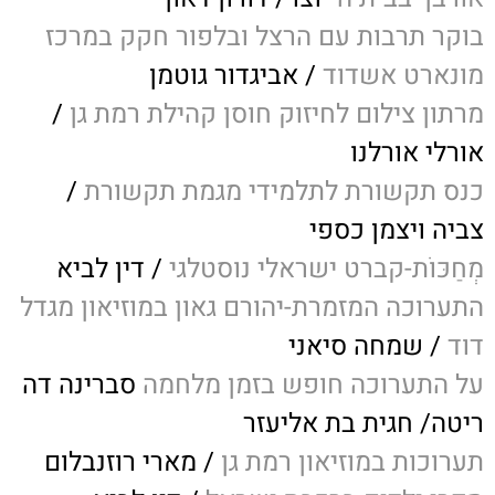
בוקר תרבות עם הרצל ובלפור חקק במרכז
מונארט אשדוד
/ אביגדור גוטמן
מרתון צילום לחיזוק חוסן קהילת רמת גן
/
אורלי אורלנו
כנס תקשורת לתלמידי מגמת תקשורת
/
צביה ויצמן כספי
מְחַכּוֹת-קברט ישראלי נוסטלגי
/ דין לביא
התערוכה המזמרת-יהורם גאון במוזיאון מגדל
דוד
/ שמחה סיאני
על התערוכה חופש בזמן מלחמה
סברינה דה
ריטה/ חגית בת אליעזר
תערוכות במוזיאון רמת גן
/ מארי רוזנבלום