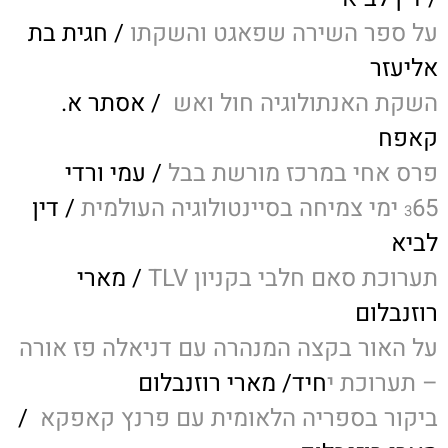
על ספר השירה שפאגט והשקתו
/ חגית בת
אליעזר
השקת האנתולוגיה חול ואש
/ אסתר א.
קאפח
פרס אחי במרכז מורשת בבל
/ עמי ורדי
65 ימי צמיחה בסיינטולוגיה העולמית
/ דין
3
לביא
תערוכת סאם חלבי בקניון TLV
/ מארי
רוזנבלום
על האור בקצה המנהרה עם דניאלה פז אורה
– תערוכת י
חיד/ מארי רוזנבלום
ביקור בספריה הלאומית עם פרנץ קאפקא
/