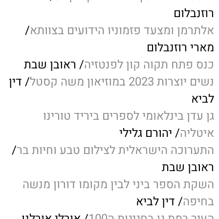
רוזנבלום
אלתרמן ומצעד פזמוניו הידועים בצוותא
/
מארי רוזנבלום
כנס פתח תקוה קון לפנטזיה
/ ראובן שבת
נשים יוצרות 2023 במוזיאון משה קסטל
/ דין
לביא
גן עדן בינלאומי לספרים ביריד טורינו
איטליה
/ יהורם גלילי
התערוכה הישראלית לצילום טבע וחיות בר
/
ראובן שבת
השקת הספר ביני לבין מקומו דורון מנשה
בחיפה
/ דין לביא
העיר רמת גן בחגיגות ה100
/ אורלי אורלנו