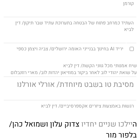
קורמן
העתיד כמרחב פתוח של הבטחה בתערוכת עתיד שבר תיקון/ דין
לביא
יריד AI בחינוך בבנייני האומה ירושלים/ צביה ויצמן כספי
שיח אמנותי מכל גווני הקשת/ דין לביא
על שואת יהודי לוב לאחר ביקור במוזיאון יהדות לוב/ מארי רוזנבלום
מסיבת טו בשבט מיוחדת/ אורלי אורלנו
רגשות באמצעות ציורים אקספרסיביים/ דין לביא
ה
יילכו שניים יחדיו
צדוק עלון ושמואל כהן/
בלפור מור