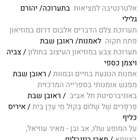
אלטרנטיבה למציאות
בתערוכה/ יהורם
גלילי
תערוכת צלם הדברים אלבום דרום במוזיאון
פתח תקוה
לאמנות/ ראובן שבת
תערוכת צבע במוזיאון העיצוב בחולון
/ צביה
ויצמן כספי
אמנות הנוגעת בחיים ובמוות
/ ראובן שבת
מפגש אומנותי בספרייה המרכזית
באוניברסיטת תל אביב
/ ראובן שבת
פַּרְפָּרִים שֶׁל שָׁלוֹם בְּקוֹל חַי עֵדֶן בַּיִת
/ איריס
כליף
על המופע שלו, אב ובן - מאיר עוזיאל,
בצוותא
/ מארי רוזנבלום