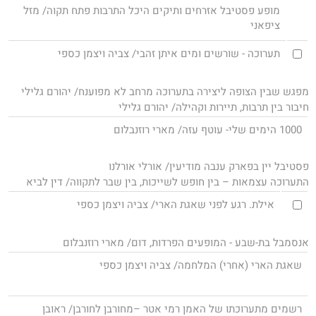
מופע פסטיבל אזרחים ותיקים היכל התרבות פתח תקוה/ מזל
ציפאני
תערוכה - שורשים ומים איתן זהבי/ צביה ויצמן כספי
מפגש שבין הצופה ליצירה בתערוכה מרחב לא מפוענח/ יהורם גלילי
חיבור בין תרבות, תיירות וקהילה/ יהורם גלילי
1000 הימים שלי- עוטף עזה/ מארי רוזנבלום
פסטיבל יין בפארק ענבה מודיעין/ אורלי אורלנו
התערוכה עצמאות – בין חופש לשייכות, בין שבר לתקווה/ דין לביא
אילת. רגע לפני שאגת הארי/ צביה ויצמן כספי
אנסמבל בת-שבע - המופעים הפרדות, דום/ מארי רוזנבלום
שאגת הארי (אחרי) המלחמה/ צביה ויצמן כספי
רשמים מתערוכתו של האמן רמי אטר –מחורבן לחורבן/ ראובן